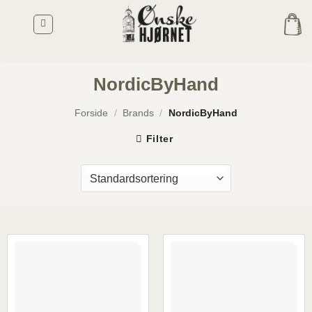
Fortsæt
til
indhold
NordicByHand
Forside
/
Brands
/
NordicByHand
Filter