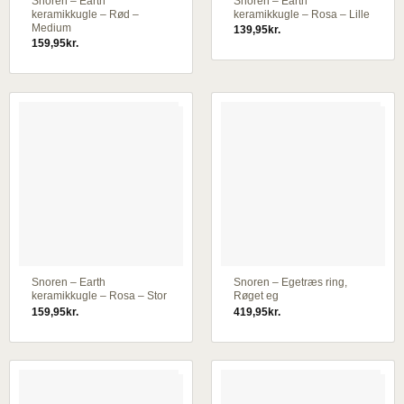
Snoren – Earth
Snoren – Earth
keramikkugle – Rød –
keramikkugle – Rosa – Lille
Medium
139,95
kr.
159,95
kr.
Snoren – Earth
Snoren – Egetræs ring,
keramikkugle – Rosa – Stor
Røget eg
159,95
kr.
419,95
kr.