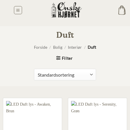
Fortsæt
til
indhold
Duft
Forside
/
Bolig
/
Interiør
/
Duft
Filter