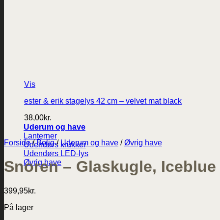
Vis
ester & erik stagelys 42 cm – velvet mat black
38,00
kr.
Uderum og have
Lanterner
Forside
/
Bolig
/
Uderum og have
/
Øvrig have
Udendørs krukker
Udendørs LED-lys
Snoren – Glaskugle, Iceblue
Øvrig have
399,95
kr.
På lager