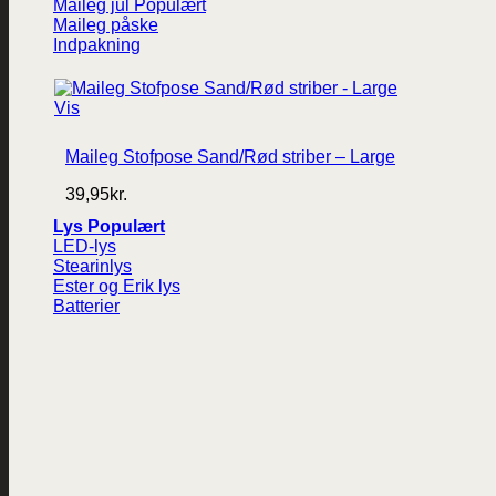
Maileg jul
Maileg påske
Indpakning
Vis
Maileg Stofpose Sand/Rød striber – Large
39,95
kr.
Lys
LED-lys
Stearinlys
Ester og Erik lys
Batterier