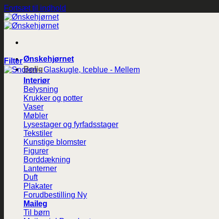
Fortsæt til indhold
Ønskehjørnet
Filter
Bolig
Interiør
Belysning
Krukker og potter
Vaser
Møbler
Lysestager og fyrfadsstager
Tekstiler
Kunstige blomster
Figurer
Borddækning
Lanterner
Duft
Plakater
Forudbestilling
Maileg
Til børn