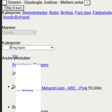
Snoren - Glaskugle, Iceblue - Mellem antal
Tilføj til kurv
Kategorier:
Begivenheder
,
Bolig
,
Bryllup
,
Fars dag
,
Fødselsda
NordicByHand
Mærker
Kategorier
Vis
Andre produkter
Porcelæns Ærespris
249,95
kr.
Sæson
Melamin kop - ABC - Pink
55,00
kr.
Påske
Sommer
Jul
Begivenheder
Værtindegaver