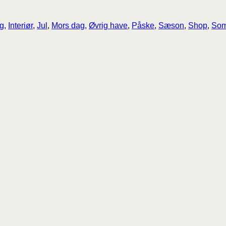
g
,
Interiør
,
Jul
,
Mors dag
,
Øvrig have
,
Påske
,
Sæson
,
Shop
,
So