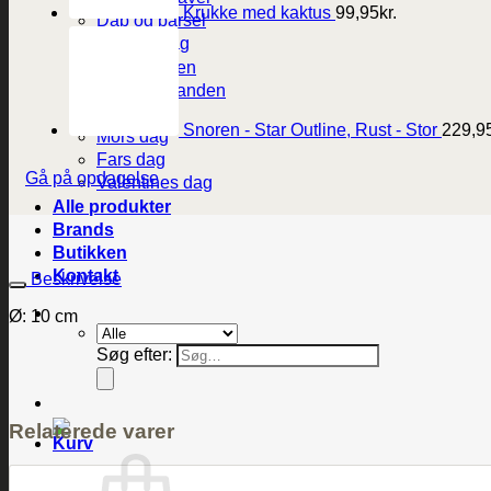
Krukke med kaktus
99,95
kr.
Dåb og barsel
Fødselsdag
Til studenten
Til konfirmanden
Bryllup
Snoren - Star Outline, Rust - Stor
229,9
Mors dag
Fars dag
Gå på opdagelse
Valentines dag
Alle produkter
Brands
Butikken
Kontakt
Beskrivelse
Ø: 10 cm
Søg efter:
Relaterede varer