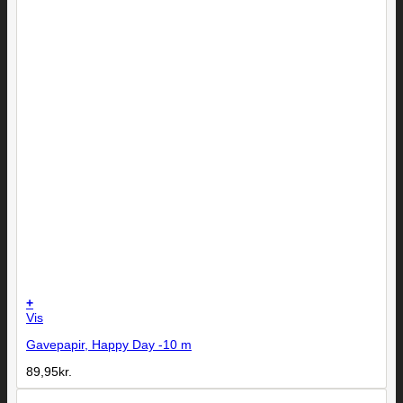
+
Vis
Gavepapir, Happy Day -10 m
89,95
kr.