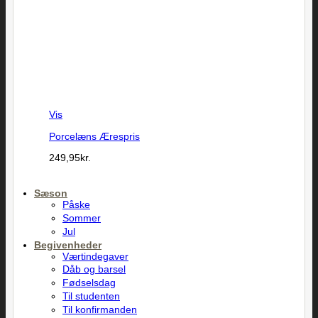
Vis
Porcelæns Ærespris
249,95
kr.
Sæson
Påske
Sommer
Jul
Begivenheder
Værtindegaver
Dåb og barsel
Fødselsdag
Til studenten
Til konfirmanden