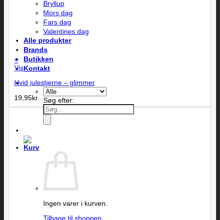
Bryllup
Mors dag
Fars dag
Valentines dag
Alle produkter
Brands
Butikken
+
Vis
Kontakt
Hvid julestjerne – glimmer
19,95
kr.
Søg efter:
Ingen varer i kurven.
Tilbage til shoppen