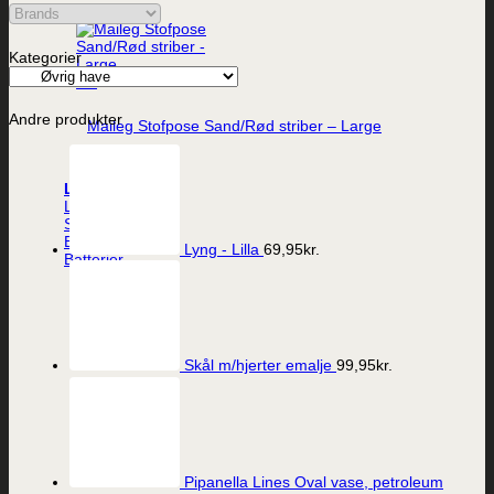
Kategorier
Vis
Andre produkter
Maileg Stofpose Sand/Rød striber – Large
39,95
kr.
Lys
LED-lys
Stearinlys
Ester og Erik lys
Lyng - Lilla
69,95
kr.
Batterier
Skål m/hjerter emalje
99,95
kr.
Pipanella Lines Oval vase, petroleum