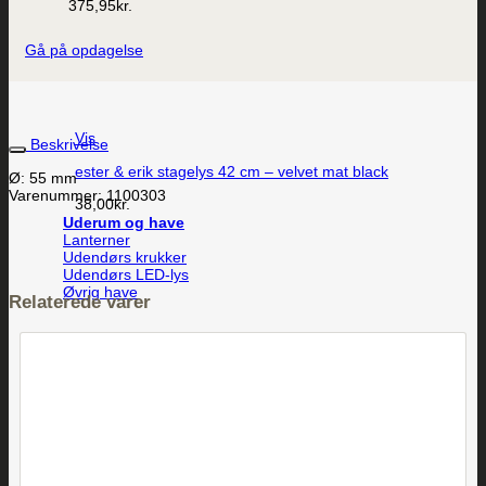
375,95
kr.
Gå på opdagelse
Vis
Beskrivelse
ester & erik stagelys 42 cm – velvet mat black
Ø: 55 mm
Varenummer: 1100303
38,00
kr.
Uderum og have
Lanterner
Udendørs krukker
Udendørs LED-lys
Øvrig have
Relaterede varer