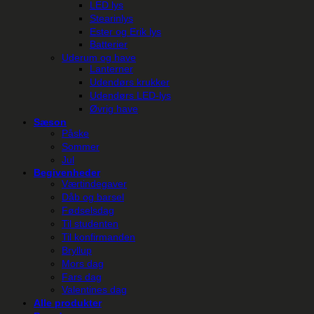
LED lys
Stearinlys
Ester og Erik lys
Batterier
Uderum og have
Lanterner
Udendørs krukker
Udendørs LED-lys
Øvrig have
Sæson
Påske
Sommer
Jul
Begivenheder
Værtindegaver
Dåb og barsel
Fødselsdag
Til studenten
Til konfirmanden
Bryllup
Mors dag
Fars dag
Valentines dag
Alle produkter