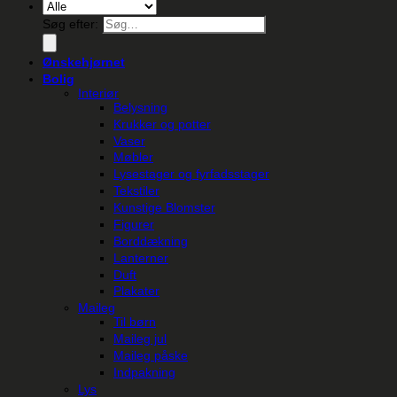
Søg efter:
Ønskehjørnet
Bolig
Interiør
Belysning
Krukker og potter
Vaser
Møbler
Lysestager og fyrfadsstager
Tekstiler
Kunstige Blomster
Figurer
Borddækning
Lanterner
Duft
Plakater
Maileg
Til børn
Maileg jul
Maileg påske
Indpakning
Lys