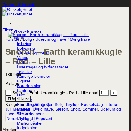
Fortsæt til indhold
Filter
Ønskehjørnet
Bolig
Forside
/
Bolig
/
Uderum og have
/
Øvrig have
Interiør
Belysning
Snoren – Earth keramikkugle
Krukker og potter
Vaser
– Rød – Lille
Møbler
Lysestager og fyrfadsstager
Tekstiler
139,95
kr.
Kunstige blomster
Figurer
På lager
Borddækning
Lanterner
Snoren - Earth keramikkugle - Rød - Lille antal
Duft
Tilføj til kurv
Plakater
Forudbestilling
Kategorier:
Begivenheder
,
Bolig
,
Bryllup
,
Fødselsdag
,
Interiør
,
Maileg
Jul
,
Mors dag
,
Øvrig have
,
Sæson
,
Shop
,
Sommer
,
Uderum og
Til børn
have
,
Værtindegaver
Maileg jul
NordicByHand
Maileg påske
Indpakning
Mærker