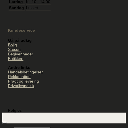
Lørdag
Kl. 10 - 14:00
Søndag
Lukket
Kundeservice
Gå på udkig
Bolig
Sæson
Begivenheder
Butikken
Andre links
Handelsbetingelser
Reklamation
Fragt og levering
Privatlivspolitik
Følg os