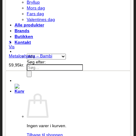
Bryllup
Mors dag
Fars dag
Valentines dag
Alle produkter
Brands
Butikken
+
Kontakt
Vis
Metalophæng – Bambi
Søg efter:
59,95
kr.
Ingen varer i kurven.
Tilbage til shoppen