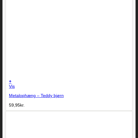
+
Vis
Metalophæng – Teddy bjørn
59,95
kr.