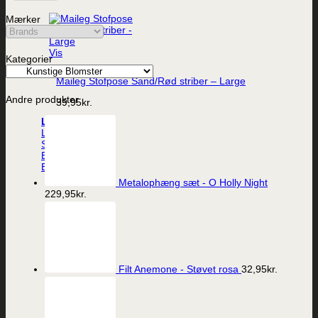
Mærker
Vis
Kategorier
Maileg Stofpose Sand/Rød striber – Large
Andre produkter
39,95
kr.
Lys
LED-lys
Stearinlys
Ester og Erik lys
Batterier
Metalophæng sæt - O Holly Night
229,95
kr.
Filt Anemone - Støvet rosa
32,95
kr.