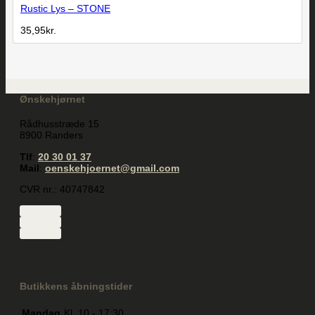
Rustic Lys – STONE
35,95
kr.
Ønskehjørnet
Rådhusstræde 15
8900 Randers
Tlf
:
20 30 01 37
Mail
:
oenskehjoernet@gmail.com
CVR nr.: 40747842
Butikkens åbningstider
Mandag
Kl. 10 - 17:30