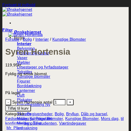
Fortsæt til indhold
Filter
Ønskehjørnet
Bolig
Forside
/
Bolig
/
Interiør
/
Kunstige Blomster
Interiør
Belysning
Syren Hortensia
Krukker og potter
Vaser
Møbler
119,95
kr.
Lysestager og fyrfadsstager
Tekstiler
Fyldig og smuk blomst.
Kunstige blomster
Figurer
Borddækning
Lanterner
På lager
Duft
Plakater
Syren Hortensia antal
Forudbestilling
Tilføj til kurv
Maileg
Til børn
Kategorier:
Begivenheder
,
Bolig
,
Bryllup
,
Dåb og barsel
,
Maileg jul
Fødselsdag
,
Kunstige Blomster
,
Kunstige Blomster
,
Mors dag
,
til
Maileg påske
konfirmanden
,
Til studenten
,
Værtindegaver
Indpakning
Mr. Plant