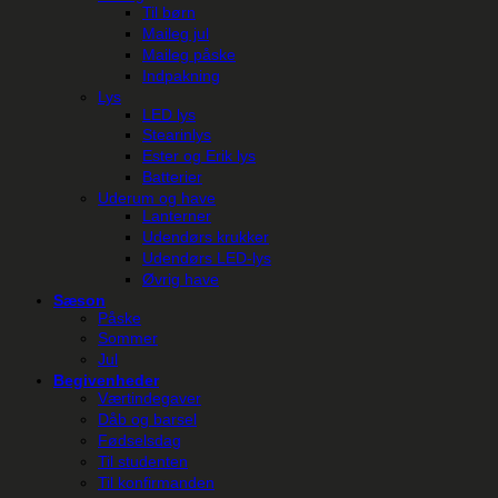
Til børn
Maileg jul
Maileg påske
Indpakning
Lys
LED lys
Stearinlys
Ester og Erik lys
Batterier
Uderum og have
Lanterner
Udendørs krukker
Udendørs LED-lys
Øvrig have
Sæson
Påske
Sommer
Jul
Begivenheder
Værtindegaver
Dåb og barsel
Fødselsdag
Til studenten
Til konfirmanden