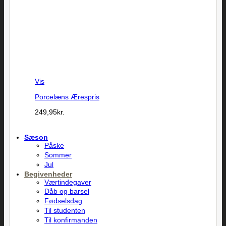
Vis
Porcelæns Ærespris
249,95
kr.
Sæson
Påske
Sommer
Jul
Begivenheder
Værtindegaver
Dåb og barsel
Fødselsdag
Til studenten
Til konfirmanden