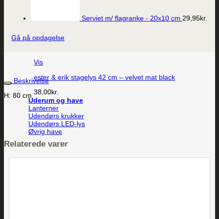
Serviet m/ flagranke - 20x10 cm
29,95
kr.
Gå på opdagelse
Vis
ester & erik stagelys 42 cm – velvet mat black
Beskrivelse
38,00
kr.
H: 80 cm
Uderum og have
Lanterner
Udendørs krukker
Udendørs LED-lys
Øvrig have
Relaterede varer