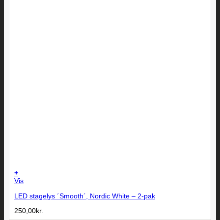
+
Vis
LED stagelys ´Smooth´, Nordic White – 2-pak
250,00
kr.