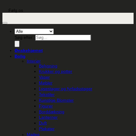
Følg os
Søg efter:
Ønskehjørnet
Bolig
Interiør
Belysning
Krukker og potter
Vaser
Møbler
Lysestager og fyrfadsstager
Tekstiler
Kunstige Blomster
Figurer
Borddækning
Lanterner
Duft
Plakater
Maileg