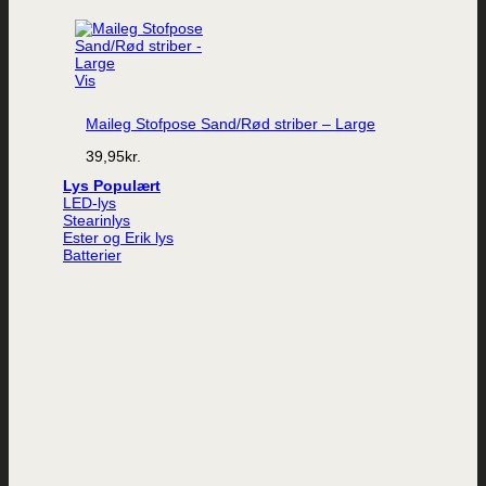
Vis
Maileg Stofpose Sand/Rød striber – Large
39,95
kr.
Lys
LED-lys
Stearinlys
Ester og Erik lys
Batterier