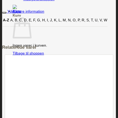
Yderligere information
Kurv
A-Z
A, B, C, D, E, F, G, H, I, J, K, L, M, N, O, P, R, S, T, U, V, W
Ingen varer i kurven.
Relaterede varer
Tilbage til shoppen