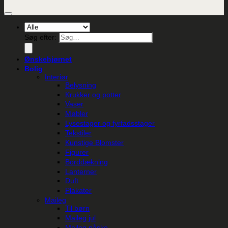
Søg efter:
Ønskehjørnet
Bolig
Interiør
Belysning
Krukker og potter
Vaser
Møbler
Lysestager og fyrfadsstager
Tekstiler
Kunstige Blomster
Figurer
Borddækning
Lanterner
Duft
Plakater
Maileg
Til børn
Maileg jul
Maileg påske