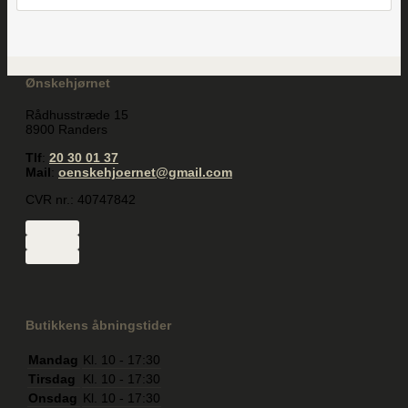
Ønskehjørnet
Rådhusstræde 15
8900 Randers
Tlf
:
20 30 01 37
Mail
:
oenskehjoernet@gmail.com
CVR nr.: 40747842
Butikkens åbningstider
Mandag
Kl. 10 - 17:30
Tirsdag
Kl. 10 - 17:30
Onsdag
Kl. 10 - 17:30