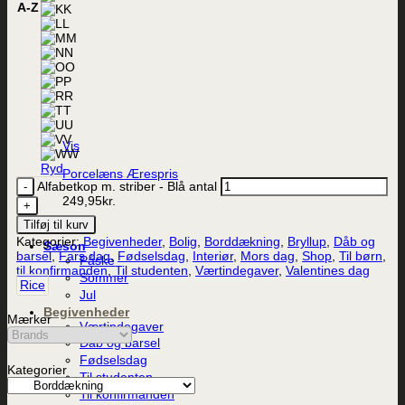
A-Z
K
L
M
N
O
P
R
T
U
V
Vis
W
Ryd
Porcelæns Ærespris
Alfabetkop m. striber - Blå antal
249,95
kr.
Tilføj til kurv
Kategorier:
Begivenheder
,
Bolig
,
Borddækning
,
Bryllup
,
Dåb og
Sæson
barsel
,
Fars dag
,
Fødselsdag
,
Interiør
,
Mors dag
,
Shop
,
Til børn
,
Påske
til konfirmanden
,
Til studenten
,
Værtindegaver
,
Valentines dag
Sommer
Rice
Jul
Begivenheder
Mærker
Værtindegaver
Dåb og barsel
Fødselsdag
Kategorier
Til studenten
Til konfirmanden