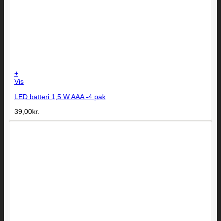
+
Vis
LED batteri 1,5 W AAA -4 pak
39,00
kr.