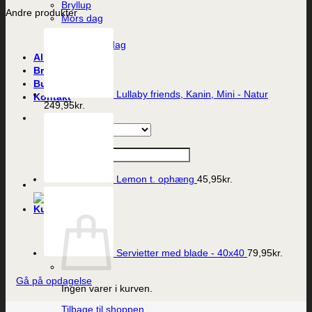
Bryllup
Andre produkter
Mors dag
Fars dag
Valentines dag
Alle produkter
Brands
Butikken
Lullaby friends, Kanin, Mini - Natur
Kontakt
249,95
kr.
Søg efter:
Lemon t. ophæng
45,95
kr.
Servietter med blade - 40x40
79,95
kr.
Gå på opdagelse
Ingen varer i kurven.
Tilbage til shoppen