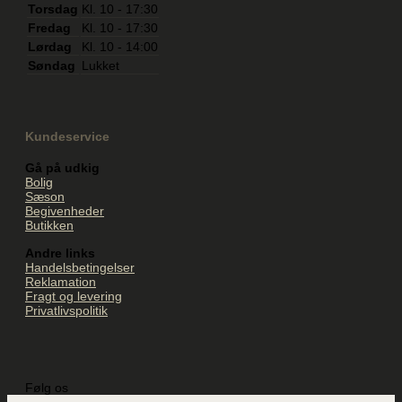
Torsdag
Kl. 10 - 17:30
Fredag
Kl. 10 - 17:30
Lørdag
Kl. 10 - 14:00
Søndag
Lukket
Kundeservice
Gå på udkig
Bolig
Sæson
Begivenheder
Butikken
Andre links
Handelsbetingelser
Reklamation
Fragt og levering
Privatlivspolitik
Følg os