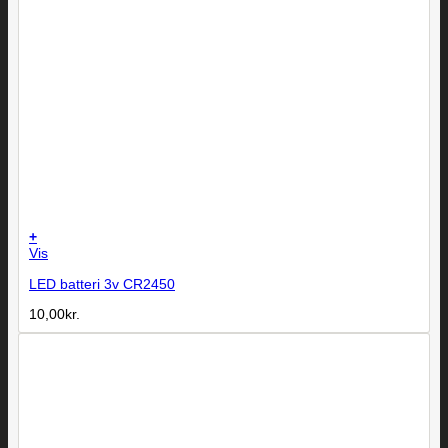
+
Vis
LED batteri 3v CR2450
10,00
kr.