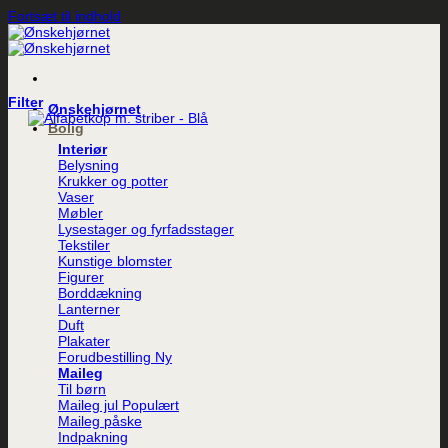
Fortsæt til indhold
Filter
Ønskehjørnet
Bolig
Interiør
Belysning
Krukker og potter
Vaser
Møbler
Lysestager og fyrfadsstager
Tekstiler
Kunstige blomster
Figurer
Borddækning
Lanterner
Duft
Plakater
Forudbestilling
Maileg
Til børn
Maileg jul
Maileg påske
Indpakning