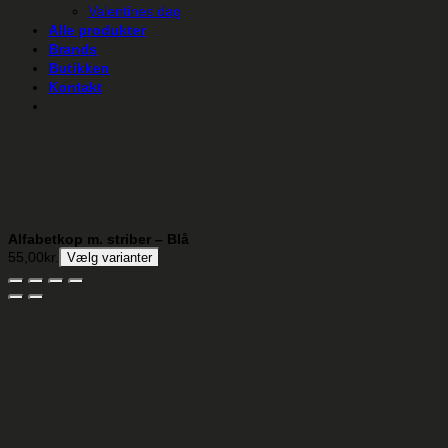
Valentines dag
Alle produkter
Brands
Butikken
Kontakt
Alfabetkop m. striber – Blå
55,00
kr.
Vælg varianter