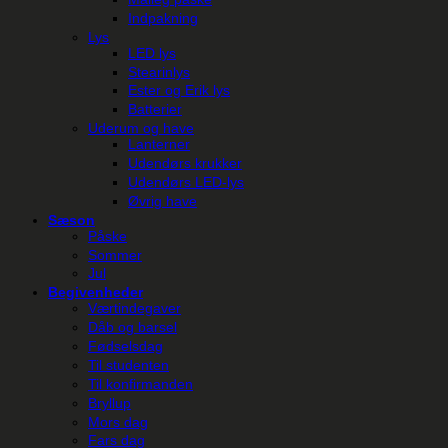
Indpakning
Lys
LED lys
Stearinlys
Ester og Erik lys
Batterier
Uderum og have
Lanterner
Udendørs krukker
Udendørs LED-lys
Øvrig have
Sæson
Påske
Sommer
Jul
Begivenheder
Værtindegaver
Dåb og barsel
Fødselsdag
Til studenten
Til konfirmanden
Bryllup
Mors dag
Fars dag