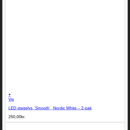
+
Vis
LED stagelys ´Smooth´, Nordic White – 2-pak
250,00
kr.