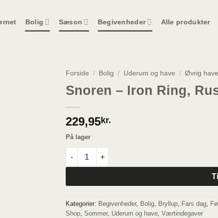
ørnet
Bolig
Sæson
Begivenheder
Alle produkter
Forside
/
Bolig
/
Uderum og have
/
Øvrig hav
Snoren – Iron Ring, Rus
229,95
kr.
På lager
Snoren - Iron Ring, Rust - Stor antal
T
Kategorier:
Begivenheder
,
Bolig
,
Bryllup
,
Fars dag
,
Fø
Shop
,
Sommer
,
Uderum og have
,
Værtindegaver