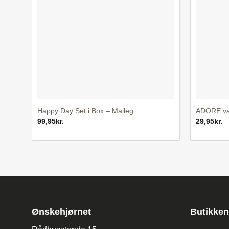
+
+
Happy Day Set i Box – Maileg
ADORE vas
99,95
kr.
29,95
kr.
Ønskehjørnet
Butikken