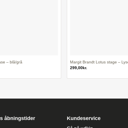
+
e – blå/grå
Margit Brandt Lotus stage – Lys
299,00
kr.
s åbningstider
Kundeservice