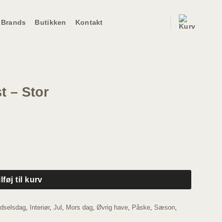
Brands
Butikken
Kontakt
e
t – Stor
ilføj til kurv
dselsdag
,
Interiør
,
Jul
,
Mors dag
,
Øvrig have
,
Påske
,
Sæson
,