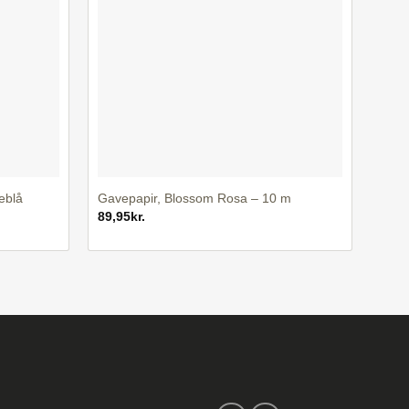
+
eblå
Gavepapir, Blossom Rosa – 10 m
89,95
kr.