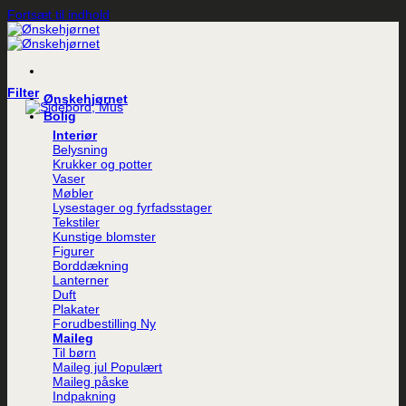
Fortsæt til indhold
Filter
Ønskehjørnet
Bolig
Interiør
Belysning
Krukker og potter
Vaser
Møbler
Lysestager og fyrfadsstager
Tekstiler
Kunstige blomster
Figurer
Borddækning
Lanterner
Duft
Plakater
Forudbestilling
Maileg
Til børn
Maileg jul
Maileg påske
Indpakning