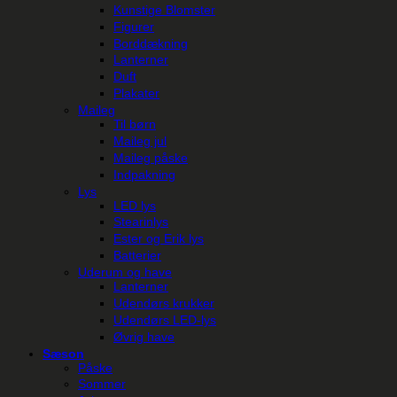
Kunstige Blomster
Figurer
Borddækning
Lanterner
Duft
Plakater
Maileg
Til børn
Maileg jul
Maileg påske
Indpakning
Lys
LED lys
Stearinlys
Ester og Erik lys
Batterier
Uderum og have
Lanterner
Udendørs krukker
Udendørs LED-lys
Øvrig have
Sæson
Påske
Sommer