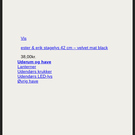
Vis
ester & erik stagelys 42 cm – velvet mat black
38,00
kr.
Uderum og have
Lanterner
Udendørs krukker
Udendørs LED-lys
Øvrig have