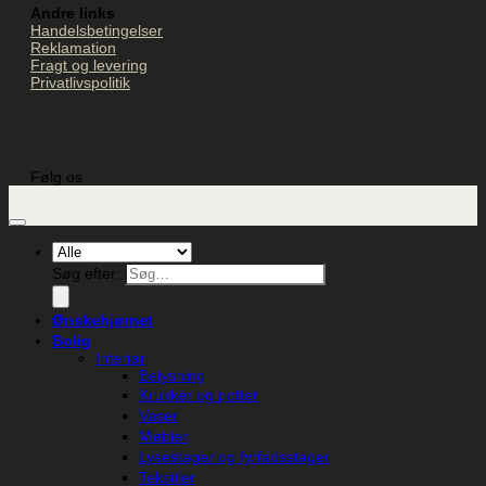
Andre links
Handelsbetingelser
Reklamation
Fragt og levering
Privatlivspolitik
Følg os
Søg efter:
Ønskehjørnet
Bolig
Interiør
Belysning
Krukker og potter
Vaser
Møbler
Lysestager og fyrfadsstager
Tekstiler