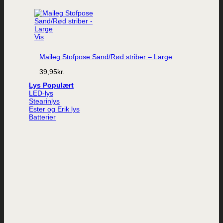
Vis
Maileg Stofpose Sand/Rød striber – Large
39,95
kr.
Lys
LED-lys
Stearinlys
Ester og Erik lys
Batterier