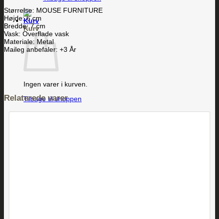
Størrelse: MOUSE FURNITURE
Højde: 6 cm
Bredde: 7 cm
Kurv
Vask: Overflade vask
Materiale: Metal
Maileg anbefaler: +3 År
Ingen varer i kurven.
Relaterede varer
Tilbage til shoppen