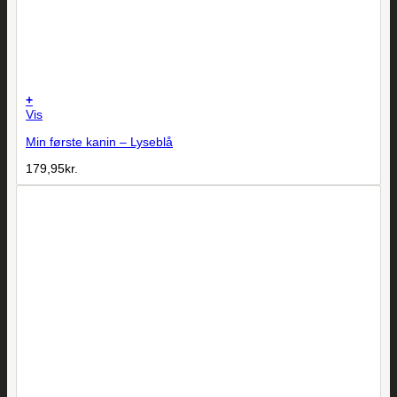
+
Vis
Min første kanin – Lyseblå
179,95
kr.