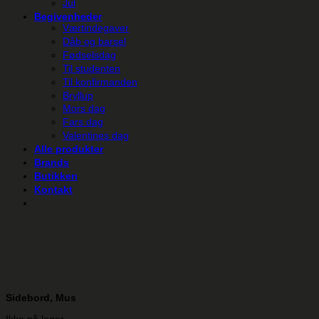
Jul
Begivenheder
Værtindegaver
Dåb og barsel
Fødselsdag
Til studenten
Til konfirmanden
Bryllup
Mors dag
Fars dag
Valentines dag
Alle produkter
Brands
Butikken
Kontakt
Sidebord, Mus