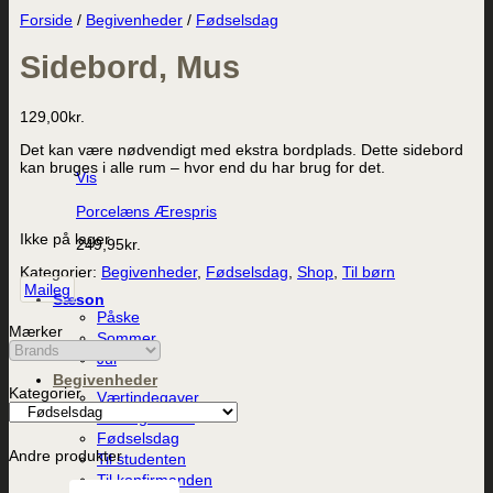
Forside
/
Begivenheder
/
Fødselsdag
Sidebord, Mus
129,00
kr.
Det kan være nødvendigt med ekstra bordplads. Dette sidebord
kan bruges i alle rum – hvor end du har brug for det.
Vis
Porcelæns Ærespris
Ikke på lager
249,95
kr.
Kategorier:
Begivenheder
,
Fødselsdag
,
Shop
,
Til børn
Maileg
Sæson
Påske
Mærker
Sommer
Jul
Begivenheder
Kategorier
Værtindegaver
Dåb og barsel
Fødselsdag
Andre produkter
Til studenten
Til konfirmanden