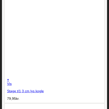
+
Vis
Stage t/1,3 cm lys kogle
79,95
kr.