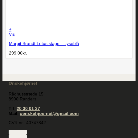
+
Vis
Margit Brandt Lotus stage – Lyseblå
299,00
kr.
Ønskehjørnet
Rådhusstræde 15
8900 Randers
Tlf
:
20 30 01 37
Mail
:
oenskehjoernet@gmail.com
CVR nr.: 40747842