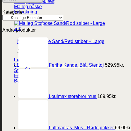
Maileg jul
Maileg påske
Indpakning
Kategorier
Vis
Andre produkter
Maileg Stofpose Sand/Rød striber – Large
39,95
kr.
Lys
Feriha Kande, Blå, Stentøj
529,95
kr.
LED-lys
Stearinlys
Ester og Erik lys
Batterier
Louimax storebror mus
189,95
kr.
Luftmadras, Mus - Røde prikker
69,00
kr