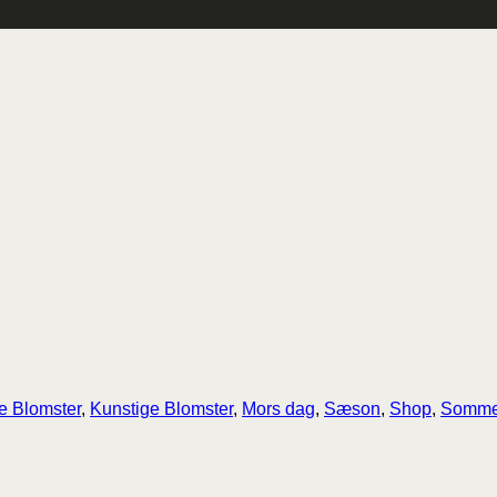
e Blomster
,
Kunstige Blomster
,
Mors dag
,
Sæson
,
Shop
,
Somme