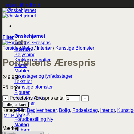
Fortsæt til indhold
Ønskehjørnet
Filter
Bolig
Forside
/
Bolig
/
Interiør
/
Kunstige Blomster
Interiør
Belysning
Porcelæns Ærespris
Krukker og potter
Vaser
Møbler
Lysestager og fyrfadsstager
249,95
kr.
Tekstiler
Kunstige blomster
På lager
Figurer
Borddækning
Porcelæns Ærespris antal
Lanterner
Tilføj til kurv
Duft
Kategorier:
Begivenheder
,
Bolig
,
Fødselsdag
,
Interiør
,
Kunstig
Plakater
Mr. Plant
Forudbestilling
Maileg
Mærker
Til børn