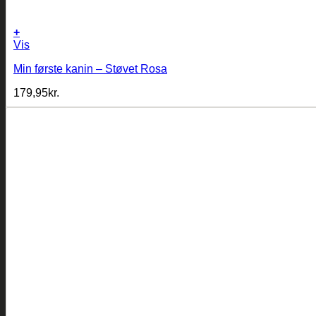
+
Vis
Min første kanin – Støvet Rosa
179,95
kr.