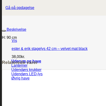
Gå på opdagelse
Beskrivelse
H: 90 cm
Vis
ester & erik stagelys 42 cm – velvet mat black
38,00
kr.
Uderum og have
Relaterede varer
Lanterner
Udendørs krukker
Udendørs LED-lys
Øvrig have