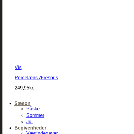
Vis
Porcelæns Ærespris
249,95
kr.
Sæson
Påske
Sommer
Jul
Begivenheder
Værtindegaver