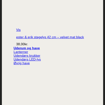
Vis
ester & erik stagelys 42 cm – velvet mat black
38,00
kr.
Uderum og have
Lanterner
Udendørs krukker
Udendørs LED-lys
Øvrig have