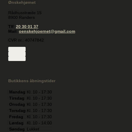
Ønskehjørnet
Rådhusstræde 15
8900 Randers
Tlf
:
20 30 01 37
Mail
:
oenskehjoernet@gmail.com
CVR nr.: 40747842
Butikkens åbningstider
Mandag
Kl. 10 - 17:30
Tirsdag
Kl. 10 - 17:30
Onsdag
Kl. 10 - 17:30
Torsdag
Kl. 10 - 17:30
Fredag
Kl. 10 - 17:30
Lørdag
Kl. 10 - 14:00
Søndag
Lukket