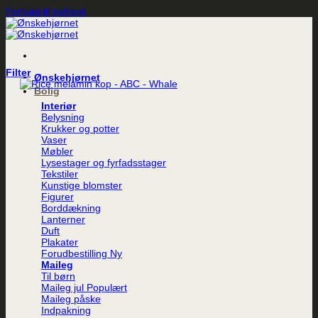
Fortsæt til indhold
Filter
Ønskehjørnet
Bolig
Interiør
Belysning
Krukker og potter
Vaser
Møbler
Lysestager og fyrfadsstager
Tekstiler
Kunstige blomster
Figurer
Borddækning
Lanterner
Duft
Plakater
Forudbestilling
Maileg
Til børn
Maileg jul
Maileg påske
Indpakning