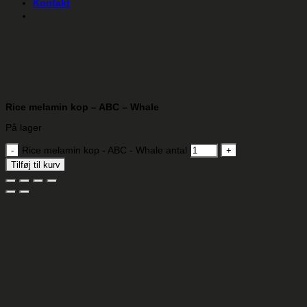
Kontakt
Rice melamin kop – ABC – Whale
På lager
Rice melamin kop - ABC - Whale antal
Tilføj til kurv