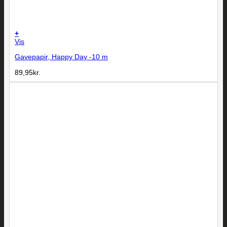
+
Vis
Gavepapir, Happy Day -10 m
89,95
kr.