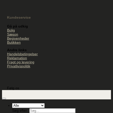
Kundeservice
Gå på udkig
Bolig
Sæson
Begivenheder
Butikken
Andre links
Handelsbetingelser
Reklamation
Fragt og levering
Privatlivspolitik
Følg os
Søg efter: