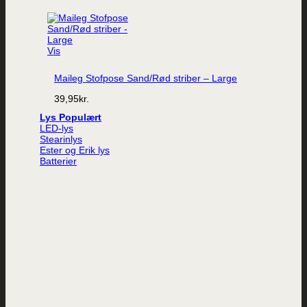
Vis
Maileg Stofpose Sand/Rød striber – Large
39,95
kr.
Lys
LED-lys
Stearinlys
Ester og Erik lys
Batterier