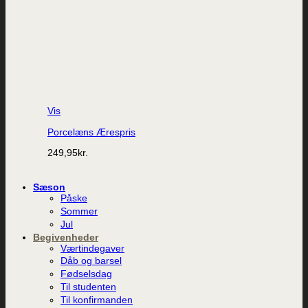
Vis
Porcelæns Ærespris
249,95
kr.
Sæson
Påske
Sommer
Jul
Begivenheder
Værtindegaver
Dåb og barsel
Fødselsdag
Til studenten
Til konfirmanden