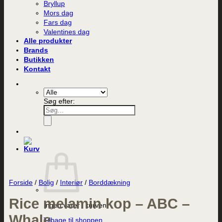
Bryllup
Mors dag
Fars dag
Valentines dag
Alle produkter
Brands
Butikken
Kontakt
Søg efter:
Forside
/
Bolig
/
Interiør
/
Borddækning
Rice melamin kop – ABC –
Ingen varer i kurven.
Whale
Tilbage til shoppen