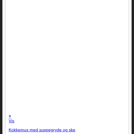
+
Vis
Kokkemus med suppegryde og ske