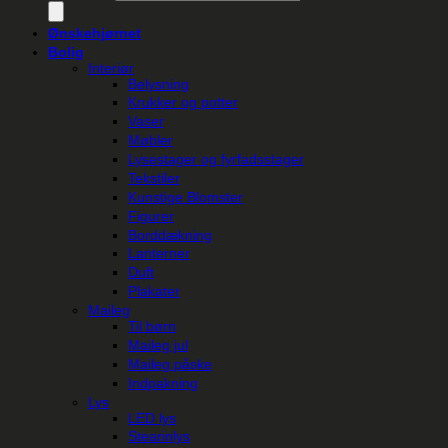
Ønskehjørnet
Bolig
Interiør
Belysning
Krukker og potter
Vaser
Møbler
Lysestager og fyrfadsstager
Tekstiler
Kunstige Blomster
Figurer
Borddækning
Lanterner
Duft
Plakater
Maileg
Til børn
Maileg jul
Maileg påske
Indpakning
Lys
LED lys
Stearinlys