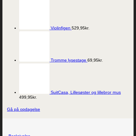
Violinfigen
529,95
kr.
Tromme lysestage
69,95
kr.
SuitCasa, Lillesøster og lillebror mus
499,95
kr.
Gå på opdagelse