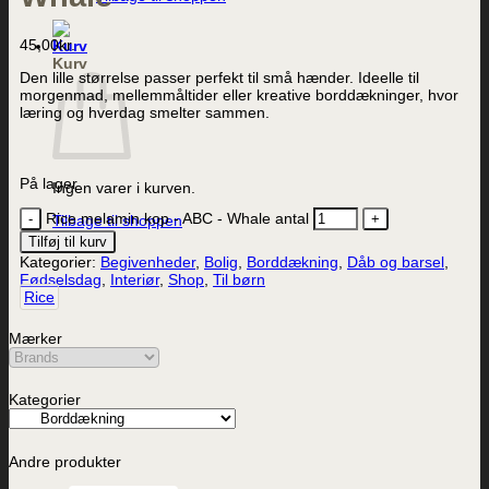
45,00
kr.
Kurv
Den lille størrelse passer perfekt til små hænder. Ideelle til
morgenmad, mellemmåltider eller kreative borddækninger, hvor
læring og hverdag smelter sammen.
På lager
Ingen varer i kurven.
Rice melamin kop - ABC - Whale antal
Tilbage til shoppen
Tilføj til kurv
Kategorier:
Begivenheder
,
Bolig
,
Borddækning
,
Dåb og barsel
,
Fødselsdag
,
Interiør
,
Shop
,
Til børn
Rice
Mærker
Kategorier
Andre produkter