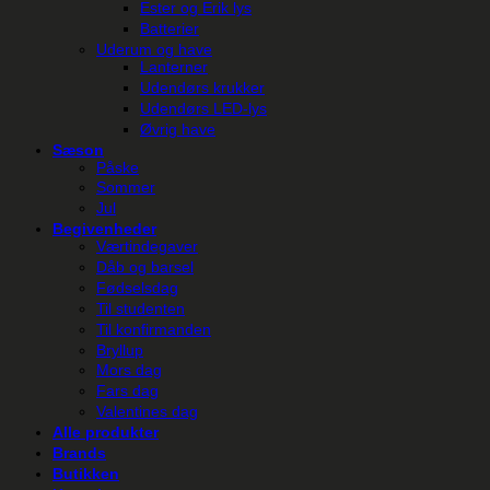
Ester og Erik lys
Batterier
Uderum og have
Lanterner
Udendørs krukker
Udendørs LED-lys
Øvrig have
Sæson
Påske
Sommer
Jul
Begivenheder
Værtindegaver
Dåb og barsel
Fødselsdag
Til studenten
Til konfirmanden
Bryllup
Mors dag
Fars dag
Valentines dag
Alle produkter
Brands
Butikken