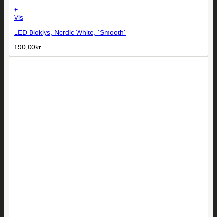
+
Vis
LED Bloklys, Nordic White, ´Smooth´
190,00
kr.