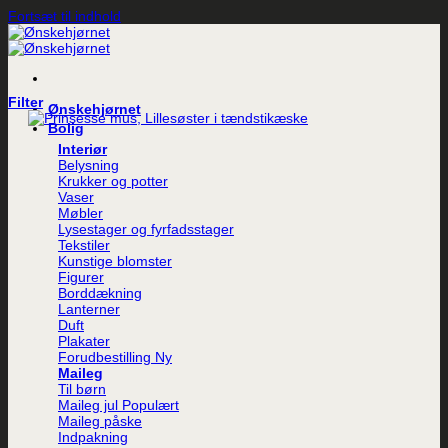
Fortsæt til indhold
Filter
Ønskehjørnet
Bolig
Interiør
Belysning
Krukker og potter
Vaser
Møbler
Lysestager og fyrfadsstager
Tekstiler
Kunstige blomster
Figurer
Borddækning
Lanterner
Duft
Plakater
Forudbestilling
Maileg
Til børn
Maileg jul
Maileg påske
Indpakning