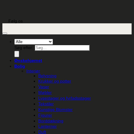
Følg os
Søg efter:
Ønskehjørnet
Bolig
Interiør
Belysning
Krukker og potter
Vaser
Møbler
Lysestager og fyrfadsstager
Tekstiler
Kunstige Blomster
Figurer
Borddækning
Lanterner
Duft