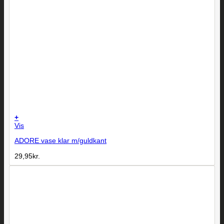
+
Vis
ADORE vase klar m/guldkant
29,95
kr.