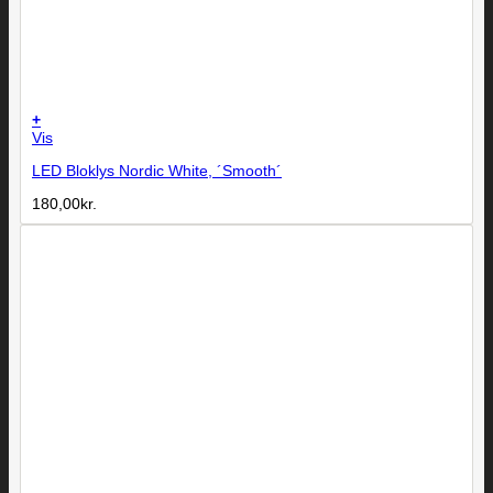
+
Vis
LED Bloklys Nordic White, ´Smooth´
180,00
kr.