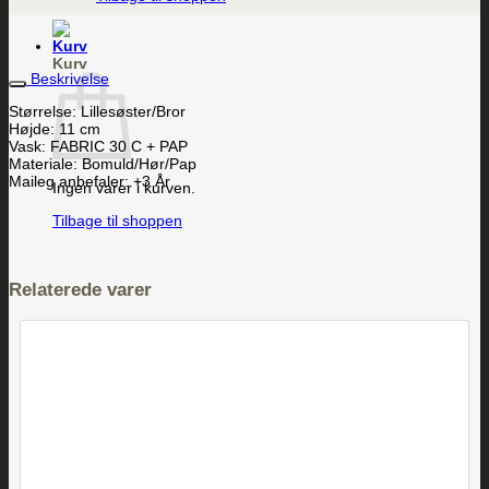
Kurv
Beskrivelse
Størrelse: Lillesøster/Bror
Højde: 11 cm
Vask: FABRIC 30 C + PAP
Materiale: Bomuld/Hør/Pap
Maileg anbefaler: +3 År
Ingen varer i kurven.
Tilbage til shoppen
Relaterede varer