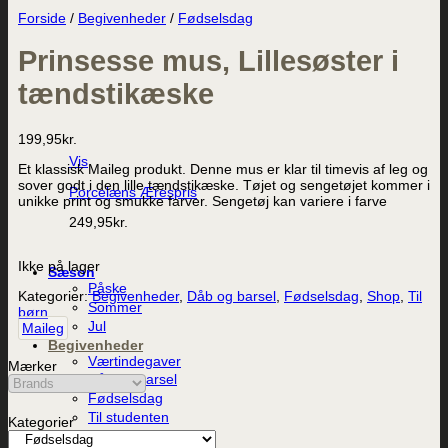
Forside
/
Begivenheder
/
Fødselsdag
Prinsesse mus, Lillesøster i
tændstikæske
199,95
kr.
Vis
Et klassisk Maileg produkt. Denne mus er klar til timevis af leg og
sover godt i den lille tændstikæske. Tøjet og sengetøjet kommer i
Porcelæns Ærespris
unikke print og smukke farver. Sengetøj kan variere i farve
249,95
kr.
Ikke på lager
Sæson
Påske
Kategorier:
Begivenheder
,
Dåb og barsel
,
Fødselsdag
,
Shop
,
Til
Sommer
børn
Jul
Maileg
Begivenheder
Værtindegaver
Mærker
Dåb og barsel
Fødselsdag
Til studenten
Kategorier
Til konfirmanden