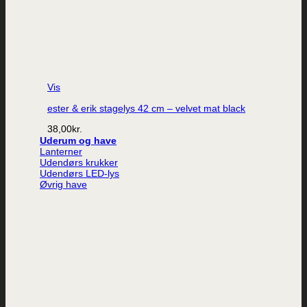
Vis
ester & erik stagelys 42 cm – velvet mat black
38,00
kr.
Uderum og have
Lanterner
Udendørs krukker
Udendørs LED-lys
Øvrig have