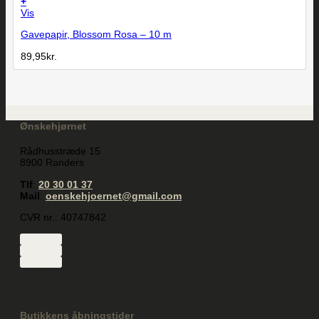
+
Vis
Gavepapir, Blossom Rosa – 10 m
89,95
kr.
Ønskehjørnet
Rådhusstræde 15
8900 Randers
Tlf
:
20 30 01 37
Mail
:
oenskehjoernet@gmail.com
CVR nr.: 40747842
Butikkens åbningstider