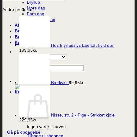
Bryllup
Mors dag
Andre produkter
Fars dag
Valentines dag
Alle produkter
Brands
Butikken
Kontakt
Hus t/fyrfadslys Ebeltoft hvid dør
199,95
kr.
Søg efter:
Bærkvist
99,95
kr.
Nisse, str. 2 - Pige - Strikket kjole
229,95
kr.
Ingen varer i kurven.
Gå på opdagelse
Tilbage til shoppen