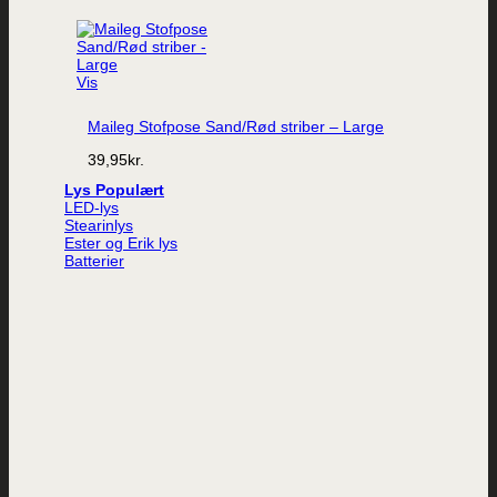
Vis
Maileg Stofpose Sand/Rød striber – Large
39,95
kr.
Lys
LED-lys
Stearinlys
Ester og Erik lys
Batterier