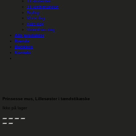
Til studenten
Til konfirmanden
Bryllup
Mors dag
Fars dag
Valentines dag
Alle produkter
Brands
Butikken
Kontakt
Prinsesse mus, Lillesøster i tændstikæske
Ikke på lager