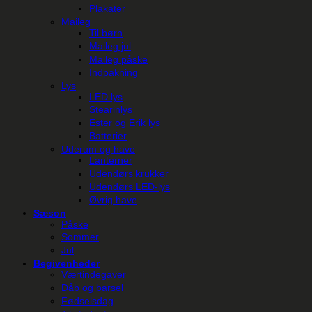
Plakater
Maileg
Til børn
Maileg jul
Maileg påske
Indpakning
Lys
LED lys
Stearinlys
Ester og Erik lys
Batterier
Uderum og have
Lanterner
Udendørs krukker
Udendørs LED-lys
Øvrig have
Sæson
Påske
Sommer
Jul
Begivenheder
Værtindegaver
Dåb og barsel
Fødselsdag