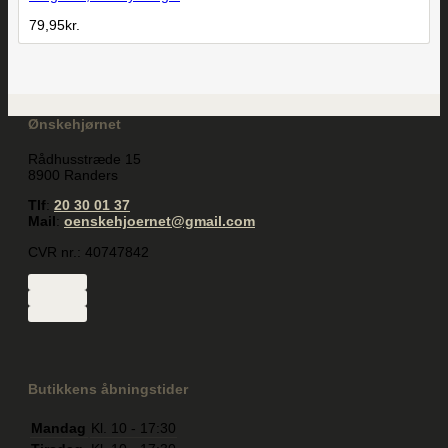
79,95
kr.
Ønskehjørnet
Rådhusstræde 15
8900 Randers
Tlf
:
20 30 01 37
Mail
:
oenskehjoernet@gmail.com
CVR nr.: 40747842
Butikkens åbningstider
Mandag
Kl. 10 - 17:30