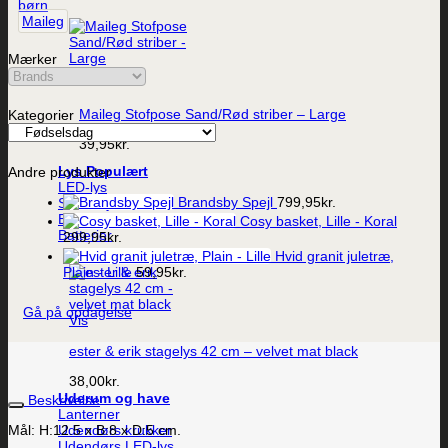
børn
Maileg
Mærker
Vis
Maileg Stofpose Sand/Rød striber – Large
Kategorier
39,95
kr.
Lys
Andre produkter
LED-lys
Brandsby Spejl
799,95
kr.
Stearinlys
Ester og Erik lys
Cosy basket, Lille - Koral
Batterier
299,95
kr.
Hvid granit juletræ,
Plain - Lille
59,95
kr.
Gå på opdagelse
Vis
ester & erik stagelys 42 cm – velvet mat black
38,00
kr.
Uderum og have
Beskrivelse
Lanterner
Udendørs krukker
Mål: H:12.5 x B:8 x D:5 cm.
Udendørs LED-lys