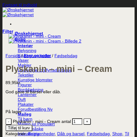
Fortsæt til indhold
Filter
Ønskehjørnet
Bolig
Interiør
Belysning
Krukker og potter
Forside
/
Begivenheder
/
Fødselsdag
Vaser
Møbler
Plyskanin – mini – Cream
Lysestager og fyrfadsstager
Tekstiler
Kunstige blomster
89,95
kr.
Figurer
Borddækning
God gave til barsel eller dåb.
Lanterner
Duft
Plakater
Forudbestilling
På lager
Maileg
Til børn
Plyskanin - mini - Cream antal
Maileg jul
Tilføj til kurv
Maileg påske
Indpakning
Kategorier:
Begivenheder
,
Dåb og barsel
,
Fødselsdag
,
Shop
,
Til