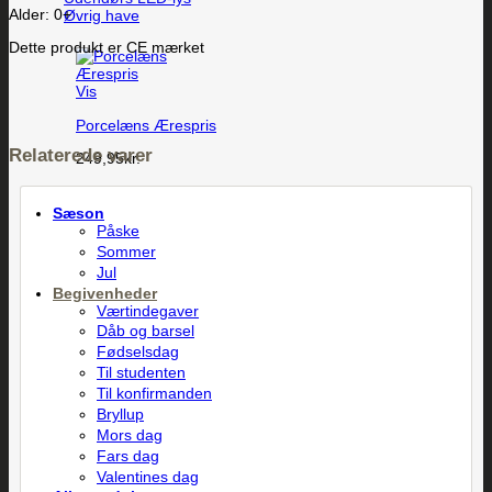
Alder: 0+
Øvrig have
Dette produkt er CE mærket
Vis
Porcelæns Ærespris
Relaterede varer
249,95
kr.
Sæson
Påske
Sommer
Jul
Begivenheder
Værtindegaver
Dåb og barsel
Fødselsdag
Til studenten
Til konfirmanden
Bryllup
Mors dag
Fars dag
Valentines dag