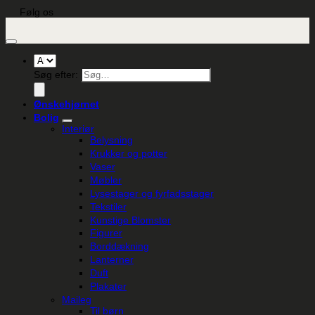
Følg os
Søg efter:
Ønskehjørnet
Bolig
Interiør
Belysning
Krukker og potter
Vaser
Møbler
Lysestager og fyrfadsstager
Tekstiler
Kunstige Blomster
Figurer
Borddækning
Lanterner
Duft
Plakater
Maileg
Til børn