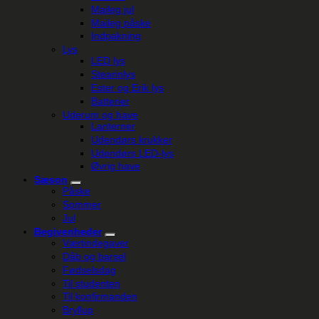
Maileg jul
Maileg påske
Indpakning
Lys
LED lys
Stearinlys
Ester og Erik lys
Batterier
Uderum og have
Lanterner
Udendørs krukker
Udendørs LED-lys
Øvrig have
Sæson
Påske
Sommer
Jul
Begivenheder
Værtindegaver
Dåb og barsel
Fødselsdag
Til studenten
Til konfirmanden
Bryllup