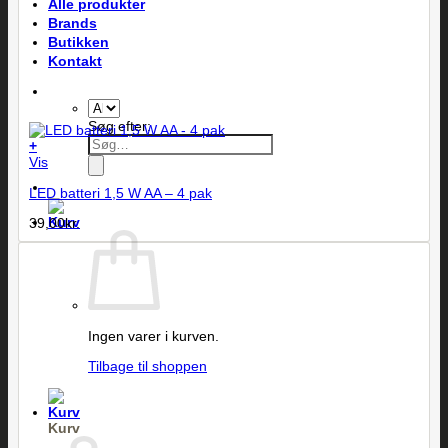
Alle produkter
Brands
Butikken
Kontakt
Søg efter:
+
Vis
LED batteri 1,5 W AA – 4 pak
39,00
kr.
Ingen varer i kurven.
Tilbage til shoppen
Kurv