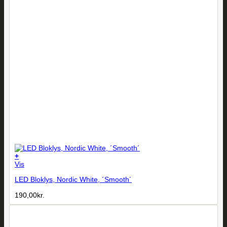
+
Vis
LED Bloklys, Nordic White, ´Smooth´
190,00
kr.