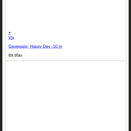
+
Vis
Gavepapir, Happy Day -10 m
89,95
kr.