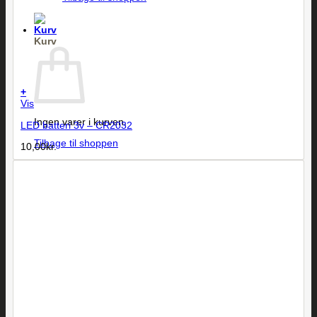
Kurv
+
Vis
Ingen varer i kurven.
LED batteri 3v – CR2032
Tilbage til shoppen
10,00
kr.