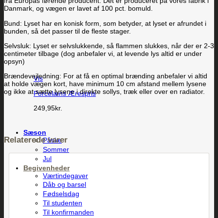
fra Europas førende producent. Det er produceret på vores fabrik i
Danmark, og vægen er lavet af 100 pct. bomuld.
Bund: Lyset har en konisk form, som betyder, at lyset er afrundet i
bunden, så det passer til de fleste stager.
Selvsluk: Lyset er selvslukkende, så flammen slukkes, når der er 2-3
centimeter tilbage (dog anbefaler vi, at levende lys altid er under
opsyn)
Brændevejledning: For at få en optimal brænding anbefaler vi altid
Vis
at holde vægen kort, have minimum 10 cm afstand mellem lysene
og ikke at sætte lysene i direkte sollys, træk eller over en radiator.
Porcelæns Ærespris
249,95
kr.
Sæson
Relaterede varer
Påske
Sommer
Jul
Begivenheder
Værtindegaver
Dåb og barsel
Fødselsdag
Til studenten
Til konfirmanden