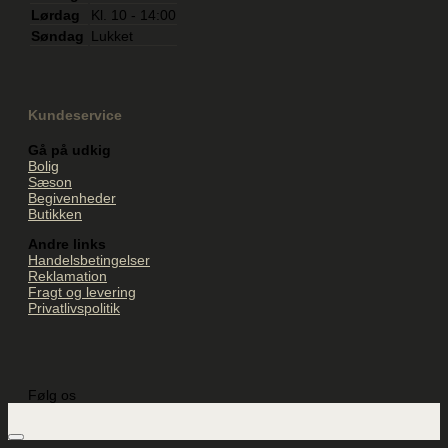
Lørdag
Kl. 10 - 14:00
Søndag
Lukket
Kundeservice
Gå på udkig
Bolig
Sæson
Begivenheder
Butikken
Andre links
Handelsbetingelser
Reklamation
Fragt og levering
Privatlivspolitik
Følg os