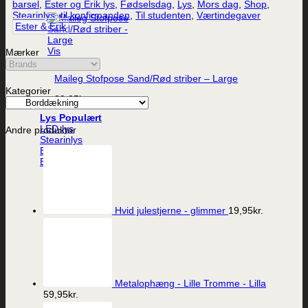
barsel
,
Ester og Erik lys
,
Fødselsdag
,
Lys
,
Mors dag
,
Shop
,
Stearinlys
,
til konfirmanden
,
Til studenten
,
Værtindegaver
Ester & Erik
Vis
Mærker
Maileg Stofpose Sand/Rød striber – Large
Kategorier
39,95
kr.
Lys
LED-lys
Andre produkter
Stearinlys
Ester og Erik lys
Batterier
Hvid julestjerne - glimmer
19,95
kr.
Metalophæng - Lille Tromme - Lilla
59,95
kr.