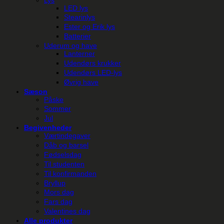
LED lys
Stearinlys
Ester og Erik lys
Batterier
Uderum og have
Lanterner
Udendørs krukker
Udendørs LED-lys
Øvrig have
Sæson
Påske
Sommer
Jul
Begivenheder
Værtindegaver
Dåb og barsel
Fødselsdag
Til studenten
Til konfirmanden
Bryllup
Mors dag
Fars dag
Valentines dag
Alle produkter