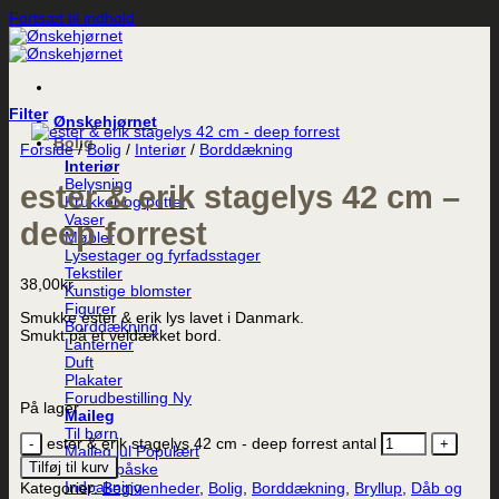
Fortsæt til indhold
Filter
Ønskehjørnet
Bolig
Forside
/
Bolig
/
Interiør
/
Borddækning
Interiør
Belysning
ester & erik stagelys 42 cm –
Krukker og potter
Vaser
deep forrest
Møbler
Lysestager og fyrfadsstager
Tekstiler
38,00
kr.
Kunstige blomster
Figurer
Smukke ester & erik lys lavet i Danmark.
Borddækning
Smukt på et veldækket bord.
Lanterner
Duft
Plakater
Forudbestilling
På lager
Maileg
Til børn
ester & erik stagelys 42 cm - deep forrest antal
Maileg jul
Tilføj til kurv
Maileg påske
Indpakning
Kategorier:
Begivenheder
,
Bolig
,
Borddækning
,
Bryllup
,
Dåb og