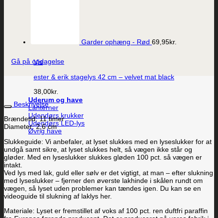
Garder ophæng - Rød
69,95
kr.
Gå på opdagelse
Vis
ester & erik stagelys 42 cm – velvet mat black
38,00
kr.
Uderum og have
Beskrivelse
Lanterner
Udendørs krukker
Brændetid: 11 timer
Udendørs LED-lys
Diameter: 2,6 cm
Øvrig have
Slukkeguide: Vi anbefaler, at lyset slukkes med en lyseslukker for at
undgå samt sikre, at lyset slukkes helt, så vægen ikke står og
gløder. Med en lyseslukker slukkes gløden 100 pct. så vægen er
intakt.
Ved lys med lak, guld eller sølv er det vigtigt, at man – efter slukning
med lyseslukker – fjerner den øverste lakhinde i skålen rundt om
vægen, så lyset uden problemer kan tændes igen. Du kan se en
videoguide til slukning af laklys her.
Materiale: Lyset er fremstillet af voks af 100 pct. ren duftfri paraffin