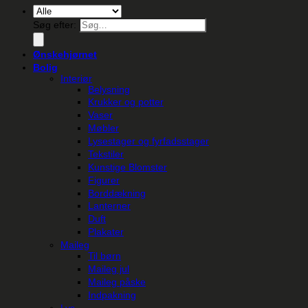
Søg efter:
Ønskehjørnet
Bolig
Interiør
Belysning
Krukker og potter
Vaser
Møbler
Lysestager og fyrfadsstager
Tekstiler
Kunstige Blomster
Figurer
Borddækning
Lanterner
Duft
Plakater
Maileg
Til børn
Maileg jul
Maileg påske
Indpakning
Lys