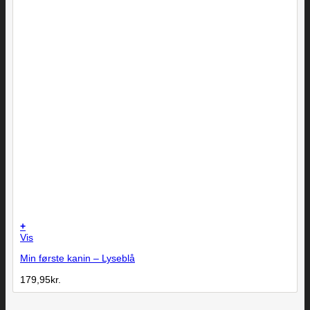
+
Vis
Min første kanin – Lyseblå
179,95
kr.