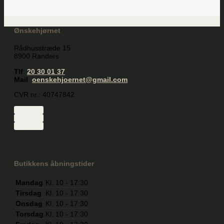
Ønskehjørnet
Rådhusstræde 15
8900 Randers
Tlf
:
20 30 01 37
Mail
:
oenskehjoernet@gmail.com
CVR nr.: 40747842
Butikkens åbningstider
Mandag
Kl. 10 - 17:30
Tirsdag
Kl. 10 - 17:30
Onsdag
Kl. 10 - 17:30
Torsdag
Kl. 10 - 17:30