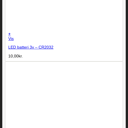
+
Vis
LED batteri 3v – CR2032
10,00
kr.