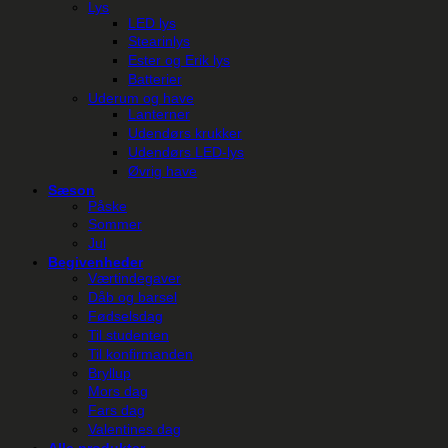
Lys
LED lys
Stearinlys
Ester og Erik lys
Batterier
Uderum og have
Lanterner
Udendørs krukker
Udendørs LED-lys
Øvrig have
Sæson
Påske
Sommer
Jul
Begivenheder
Værtindegaver
Dåb og barsel
Fødselsdag
Til studenten
Til konfirmanden
Bryllup
Mors dag
Fars dag
Valentines dag