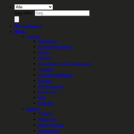
Søg efter:
Ønskehjørnet
Bolig
Interiør
Belysning
Krukker og potter
Vaser
Møbler
Lysestager og fyrfadsstager
Tekstiler
Kunstige Blomster
Figurer
Borddækning
Lanterner
Duft
Plakater
Maileg
Til børn
Maileg jul
Maileg påske
Indpakning