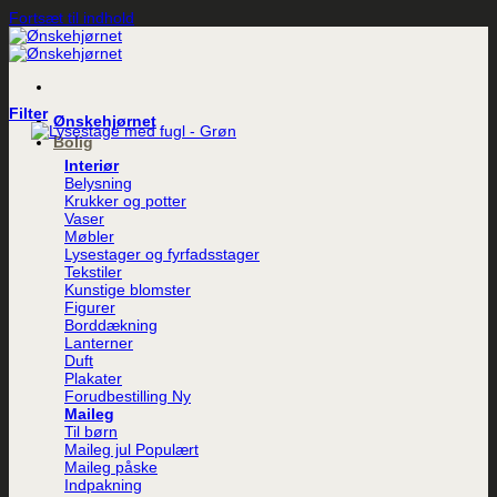
Fortsæt til indhold
Filter
Ønskehjørnet
Bolig
Interiør
Belysning
Krukker og potter
Vaser
Møbler
Lysestager og fyrfadsstager
Tekstiler
Kunstige blomster
Figurer
Borddækning
Lanterner
Duft
Plakater
Forudbestilling
Maileg
Til børn
Maileg jul
Maileg påske
Indpakning