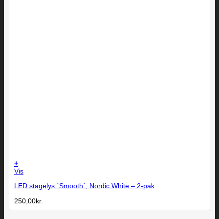
+
Vis
LED stagelys ´Smooth´, Nordic White – 2-pak
250,00
kr.