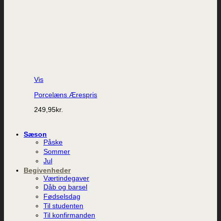
Vis
Porcelæns Ærespris
249,95
kr.
Sæson
Påske
Sommer
Jul
Begivenheder
Værtindegaver
Dåb og barsel
Fødselsdag
Til studenten
Til konfirmanden