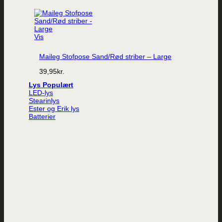
Vis
Maileg Stofpose Sand/Rød striber – Large
39,95
kr.
Lys
LED-lys
Stearinlys
Ester og Erik lys
Batterier