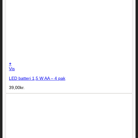
+
Vis
LED batteri 1,5 W AA – 4 pak
39,00
kr.