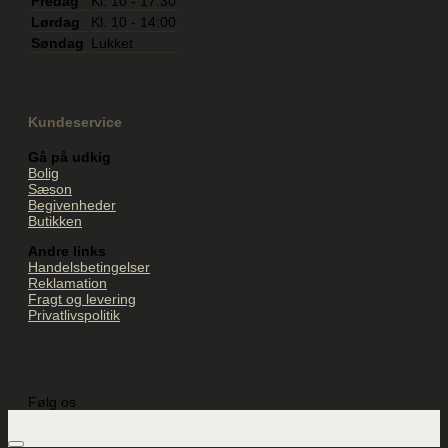
Fredag
Kl. 10 - 17:30
Lørdag
Kl. 10 - 14:00
Søndag
Lukket
Kundeservice
Gå på udkig
Bolig
Sæson
Begivenheder
Butikken
Andre links
Handelsbetingelser
Reklamation
Fragt og levering
Privatlivspolitik
Følg os