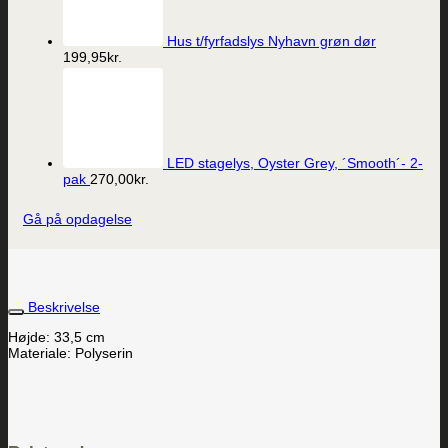
Hus t/fyrfadslys Nyhavn grøn dør
199,95
kr.
LED stagelys, Oyster Grey, ´Smooth´- 2-
pak
270,00
kr.
Gå på opdagelse
Beskrivelse
Højde: 33,5 cm
Materiale: Polyserin