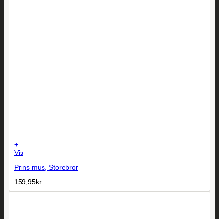
+
Vis
Prins mus, Storebror
159,95
kr.