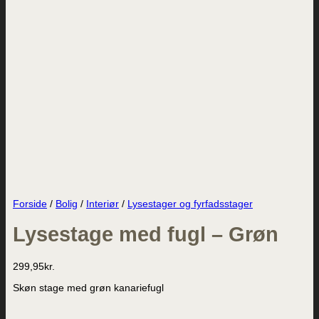
Forside
/
Bolig
/
Interiør
/
Lysestager og fyrfadsstager
Lysestage med fugl – Grøn
299,95
kr.
Skøn stage med grøn kanariefugl