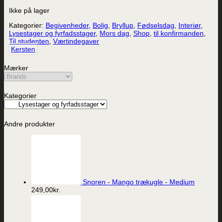
Ikke på lager
Kategorier:
Begivenheder
,
Bolig
,
Bryllup
,
Fødselsdag
,
Interiør
,
Lysestager og fyrfadsstager
,
Mors dag
,
Shop
,
til konfirmanden
,
Til studenten
,
Værtindegaver
Kersten
Mærker
Kategorier
Andre produkter
Snoren - Mango trækugle - Medium
249,00
kr.