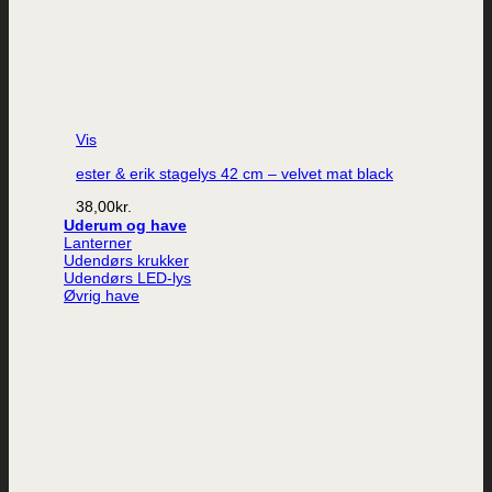
Vis
ester & erik stagelys 42 cm – velvet mat black
38,00
kr.
Uderum og have
Lanterner
Udendørs krukker
Udendørs LED-lys
Øvrig have