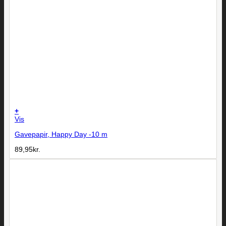
+
Vis
Gavepapir, Happy Day -10 m
89,95
kr.