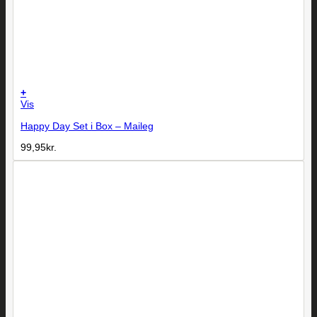
+
Vis
Happy Day Set i Box – Maileg
99,95
kr.