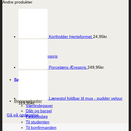
Andre produkter
Kortholder hjerteformet
24,95
kr.
Vis
Porcelæns Ærespris
249,95
kr.
Porcelæns Ærespris
249,95
kr.
Sæson
Påske
Sommer
Jul
Lænestol foldbar til mus - pudder velour
Begivenheder
119,95
kr.
Værtindegaver
Dåb og barsel
Gå på opdagelse
Fødselsdag
Til studenten
Til konfirmanden