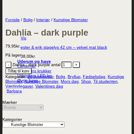
Forside
/
Bolig
/
Interiør
/
Kunstige Blomster
Dahlia – dark purple
Vis
79,95
kr.
ester & erik stagelys 42 cm – velvet mat black
På lager
38,00
kr.
Uderum og have
Dahlia - dark purple antal
Lanterner
Udendørs krukker
Tilføj til kurv
Udendørs LED-lys
Kategorier:
Begivenheder
,
Bolig
,
Bryllup
,
Fødselsdag
,
Kunstige
Øvrig have
Blomster
,
Kunstige Blomster
,
Mors dag
,
Shop
,
Til studenten
,
Værtindegaver
,
Valentines dag
Barbara
Mærker
Kategorier