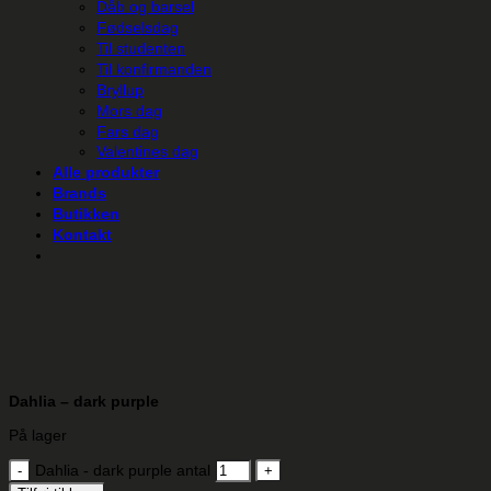
Dåb og barsel
Fødselsdag
Til studenten
Til konfirmanden
Bryllup
Mors dag
Fars dag
Valentines dag
Alle produkter
Brands
Butikken
Kontakt
Dahlia – dark purple
På lager
Dahlia - dark purple antal