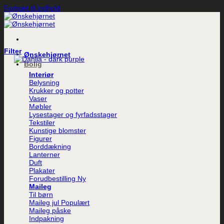
Fortsæt til indhold
Filter
Ønskehjørnet
Bolig
Interiør
Belysning
Krukker og potter
Vaser
Møbler
Lysestager og fyrfadsstager
Tekstiler
Kunstige blomster
Figurer
Borddækning
Lanterner
Duft
Plakater
Forudbestilling
Maileg
Til børn
Maileg jul
Maileg påske
Indpakning