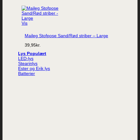
Vis
Maileg Stofpose Sand/Rød striber – Large
39,95
kr.
Lys
LED-lys
Stearinlys
Ester og Erik lys
Batterier