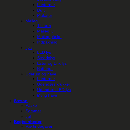
Lanterner
Duft
Plakater
Maileg
Til børn
Maileg jul
Maileg påske
Indpakning
Lys
LED lys
Stearinlys
Ester og Erik lys
Batterier
Uderum og have
Lanterner
Udendørs krukker
Udendørs LED-lys
Øvrig have
Sæson
Påske
Sommer
Jul
Begivenheder
Værtindegaver