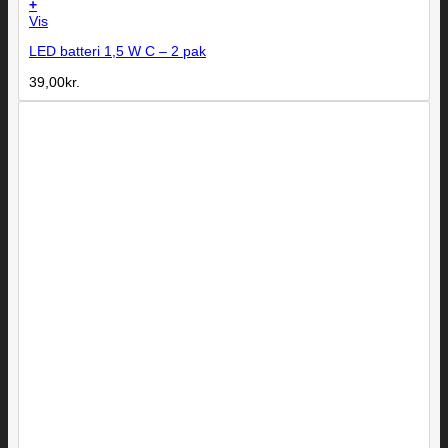
+
Vis
LED batteri 1,5 W C – 2 pak
39,00
kr.