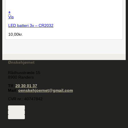
+
Vis
LED batteri 3v – CR2032
10,00
kr.
Ønskehjørnet
Rådhusstræde 15
8900 Randers
Tlf
:
20 30 01 37
Mail
:
oenskehjoernet@gmail.com
CVR nr.: 40747842