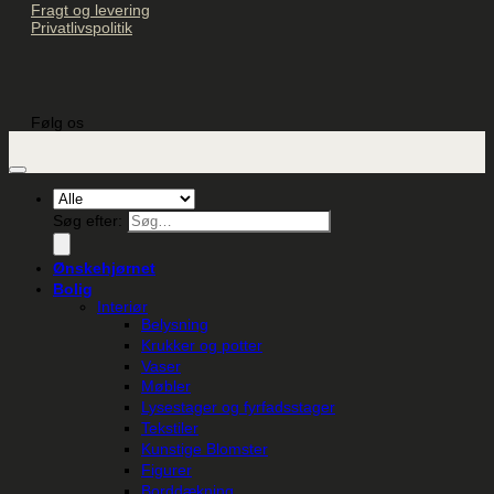
Fragt og levering
Privatlivspolitik
Følg os
Søg efter:
Ønskehjørnet
Bolig
Interiør
Belysning
Krukker og potter
Vaser
Møbler
Lysestager og fyrfadsstager
Tekstiler
Kunstige Blomster
Figurer
Borddækning