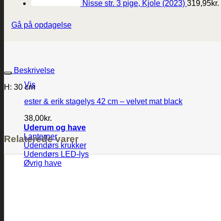
Nisse str. 3 pige, Kjole (2023)
319,95
kr.
Gå på opdagelse
Beskrivelse
Vis
H: 30 cm
ester & erik stagelys 42 cm – velvet mat black
38,00
kr.
Uderum og have
Lanterner
Relaterede varer
Udendørs krukker
Udendørs LED-lys
Øvrig have