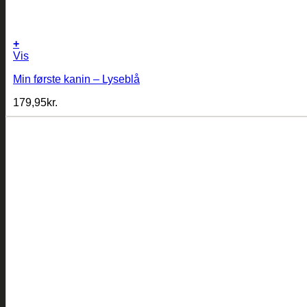
+
Vis
Min første kanin – Lyseblå
179,95
kr.