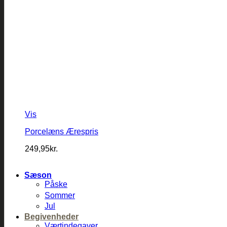
Vis
Porcelæns Ærespris
249,95
kr.
Sæson
Påske
Sommer
Jul
Begivenheder
Værtindegaver