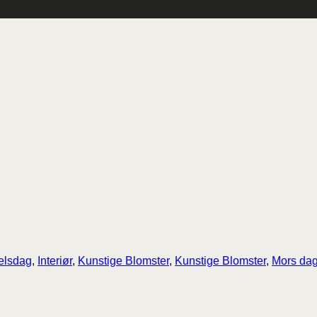
elsdag
,
Interiør
,
Kunstige Blomster
,
Kunstige Blomster
,
Mors da