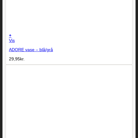
+
Vis
ADORE vase – blå/grå
29,95
kr.