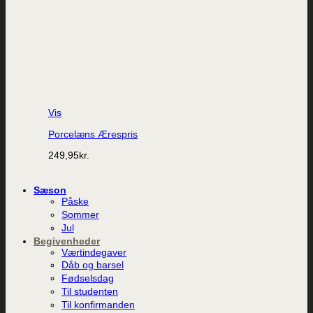
Vis
Porcelæns Ærespris
249,95
kr.
Sæson
Påske
Sommer
Jul
Begivenheder
Værtindegaver
Dåb og barsel
Fødselsdag
Til studenten
Til konfirmanden