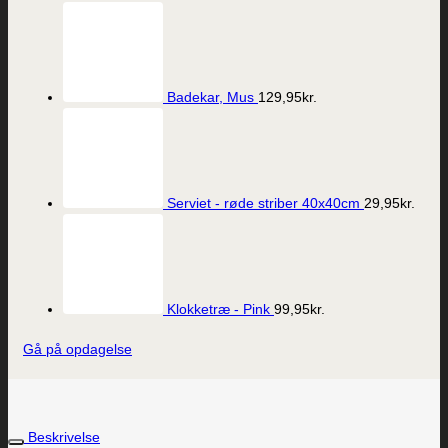
Badekar, Mus
129,95
kr.
Serviet - røde striber 40x40cm
29,95
kr.
Klokketræ - Pink
99,95
kr.
Gå på opdagelse
Beskrivelse