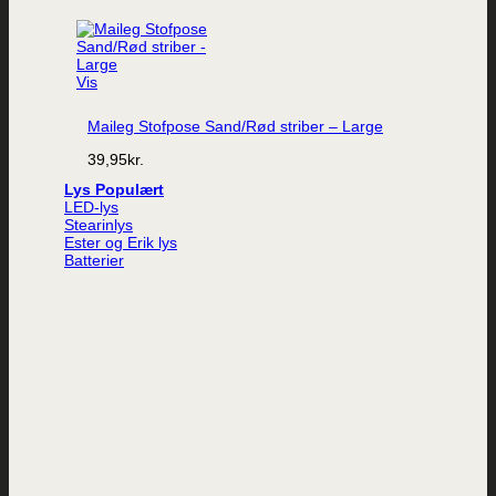
Vis
Maileg Stofpose Sand/Rød striber – Large
39,95
kr.
Lys
LED-lys
Stearinlys
Ester og Erik lys
Batterier