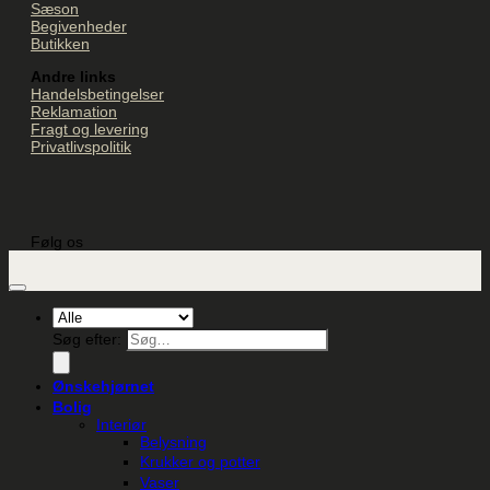
Sæson
Begivenheder
Butikken
Andre links
Handelsbetingelser
Reklamation
Fragt og levering
Privatlivspolitik
Følg os
Søg efter:
Ønskehjørnet
Bolig
Interiør
Belysning
Krukker og potter
Vaser