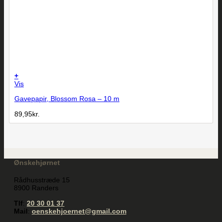
+
Vis
Gavepapir, Blossom Rosa – 10 m
89,95
kr.
Ønskehjørnet
Rådhusstræde 15
8900 Randers
Tlf
:
20 30 01 37
Mail
:
oenskehjoernet@gmail.com