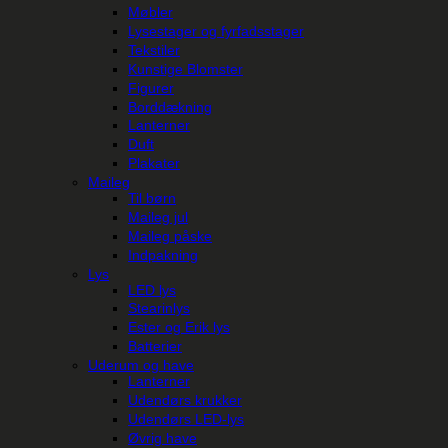
Møbler
Lysestager og fyrfadsstager
Tekstiler
Kunstige Blomster
Figurer
Borddækning
Lanterner
Duft
Plakater
Maileg
Til børn
Maileg jul
Maileg påske
Indpakning
Lys
LED lys
Stearinlys
Ester og Erik lys
Batterier
Uderum og have
Lanterner
Udendørs krukker
Udendørs LED-lys
Øvrig have