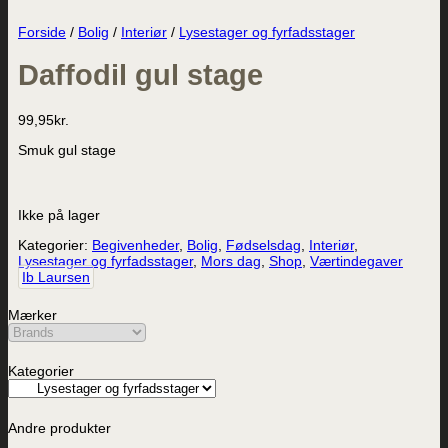
Forside
/
Bolig
/
Interiør
/
Lysestager og fyrfadsstager
Daffodil gul stage
99,95
kr.
Smuk gul stage
Ikke på lager
Kategorier:
Begivenheder
,
Bolig
,
Fødselsdag
,
Interiør
,
Lysestager og fyrfadsstager
,
Mors dag
,
Shop
,
Værtindegaver
Ib Laursen
Mærker
Kategorier
Andre produkter