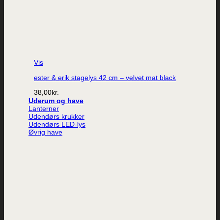
Vis
ester & erik stagelys 42 cm – velvet mat black
38,00
kr.
Uderum og have
Lanterner
Udendørs krukker
Udendørs LED-lys
Øvrig have