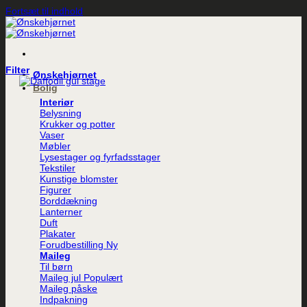
Fortsæt til indhold
Filter
Ønskehjørnet
Bolig
Interiør
Belysning
Krukker og potter
Vaser
Møbler
Lysestager og fyrfadsstager
Tekstiler
Kunstige blomster
Figurer
Borddækning
Lanterner
Duft
Plakater
Forudbestilling
Maileg
Til børn
Maileg jul
Maileg påske
Indpakning