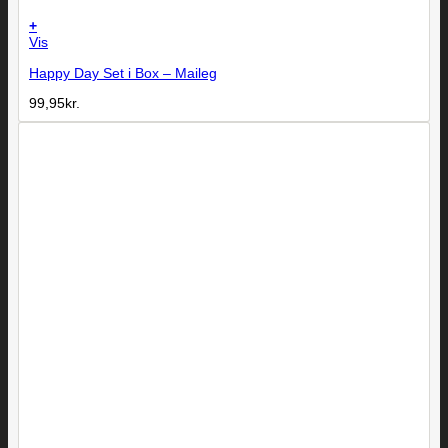
+
Vis
Happy Day Set i Box – Maileg
99,95
kr.