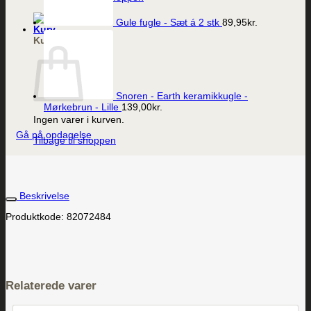
Gule fugle - Sæt á 2 stk
89,95
kr.
Kurv
Snoren - Earth keramikkugle -
Mørkebrun - Lille
139,00
kr.
Ingen varer i kurven.
Gå på opdagelse
Tilbage til shoppen
Beskrivelse
Produktkode: 82072484
Relaterede varer