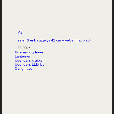
Vis
ester & erik stagelys 42 cm – velvet mat black
38,00
kr.
Uderum og have
Lanterner
Udendørs krukker
Udendørs LED-lys
Øvrig have