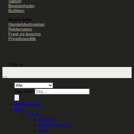
Sæson
Begivenheder
Butikken
Andre links
Handelsbetingelser
Reklamation
Fragt og levering
Privatlivspolitik
Følg os
Søg efter:
Ønskehjørnet
Bolig
Interiør
Belysning
Krukker og potter
Vaser