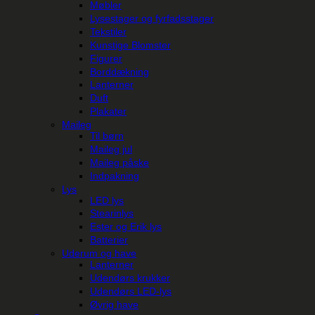
Møbler
Lysestager og fyrfadsstager
Tekstiler
Kunstige Blomster
Figurer
Borddækning
Lanterner
Duft
Plakater
Maileg
Til børn
Maileg jul
Maileg påske
Indpakning
Lys
LED lys
Stearinlys
Ester og Erik lys
Batterier
Uderum og have
Lanterner
Udendørs krukker
Udendørs LED-lys
Øvrig have