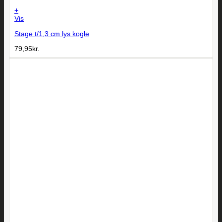
+
Vis
Stage t/1,3 cm lys kogle
79,95
kr.