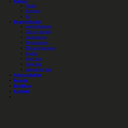
Sæson
Påske
Sommer
Jul
Begivenheder
Værtindegaver
Dåb og barsel
Fødselsdag
Til studenten
Til konfirmanden
Bryllup
Mors dag
Fars dag
Valentines dag
Alle produkter
Brands
Butikken
Kontakt