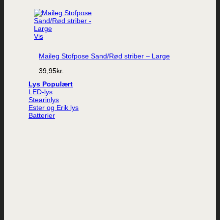
Vis
Maileg Stofpose Sand/Rød striber – Large
39,95
kr.
Lys
LED-lys
Stearinlys
Ester og Erik lys
Batterier