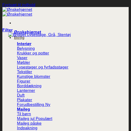
Fortsæt til indhold
Filter
Ønskehjørnet
Bolig
Interiør
Belysning
Krukker og potter
Vaser
Møbler
Lysestager og fyrfadsstager
Tekstiler
Kunstige blomster
Figurer
Borddækning
Lanterner
Duft
Plakater
Forudbestilling
Maileg
Til børn
Maileg jul
Maileg påske
Indpakning