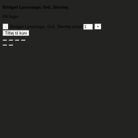
Bridget Lysestage, Grå, Stentøj
På lager
Bridget Lysestage, Grå, Stentøj antal
Tilføj til kurv