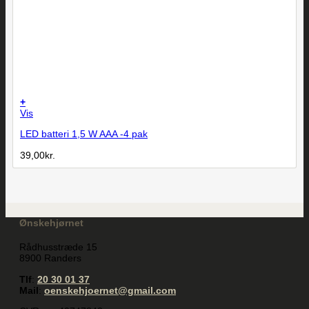
+
Vis
LED batteri 1,5 W AAA -4 pak
39,00
kr.
Ønskehjørnet
Rådhusstræde 15
8900 Randers
Tlf
:
20 30 01 37
Mail
:
oenskehjoernet@gmail.com