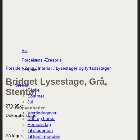
Vis
Porcelæns Ærespris
Forside
/
Bolig
/
Interiør
/
Lysestager og fyrfadsstager
249,95
kr.
Bridget Lysestage, Grå,
Sæson
Stentøj
Påske
Sommer
Jul
279,95
kr.
Begivenheder
Værtindegaver
Dekorativ stage
Dåb og barsel
Fødselsdag
Til studenten
På lager
Til konfirmanden