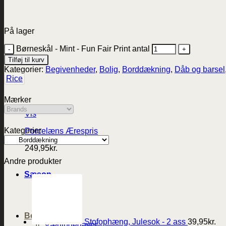
På lager
Børneskål - Mint - Fun Fair Print antal
Tilføj til kurv
Kategorier:
Begivenheder
,
Bolig
,
Borddækning
,
Dåb og barsel
Rice
Mærker
Vis
Kategorier
Porcelæns Ærespris
249,95
kr.
Andre produkter
Sæson
Påske
Sommer
Jul
Begivenheder
Stofophæng, Julesok - 2 ass
39,95
kr.
Værtindegaver