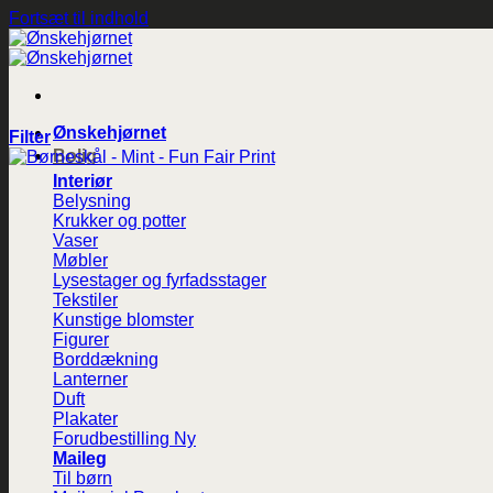
Fortsæt til indhold
Ønskehjørnet
Filter
Bolig
Interiør
Belysning
Krukker og potter
Vaser
Møbler
Lysestager og fyrfadsstager
Tekstiler
Kunstige blomster
Figurer
Borddækning
Lanterner
Duft
Plakater
Forudbestilling
Maileg
Til børn