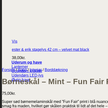
Vis
ester & erik stagelys 42 cm – velvet mat black
38,00
kr.
Uderum og have
Lanterner
Forside
/
Bolig
/
Interiør
/
Borddækning
Udendørs krukker
Udendørs LED-lys
Børneskål – Mint – Fun Fair 
Øvrig have
75,00
kr.
Super sød børnemelaminskål med ”Fun Fair” print i blå nuancer. 
smag fra maden, hvilket gør skålen praktisk til lidt af det he