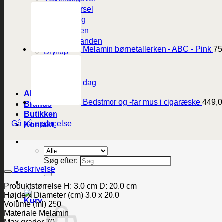
Dåb og barsel
Fødselsdag
Til studenten
Til konfirmanden
Melamin børnetallerken - ABC - Pink
75
Bryllup
Mors dag
Fars dag
Valentines dag
Alle produkter
Bedstmor og -far mus i cigaræske
449,
Brands
Butikken
Gå på opdagelse
Kontakt
Søg efter:
Beskrivelse
Produktstørrelse H: 3.0 cm D: 20.0 cm
Højde x Diameter (cm) 3.0 x 20.0
Volume (ml) 250
Materiale Melamin
Max grader 70