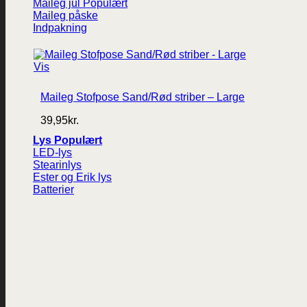
Maileg jul
Maileg påske
Indpakning
Vis
Maileg Stofpose Sand/Rød striber – Large
39,95
kr.
Lys
LED-lys
Stearinlys
Ester og Erik lys
Batterier