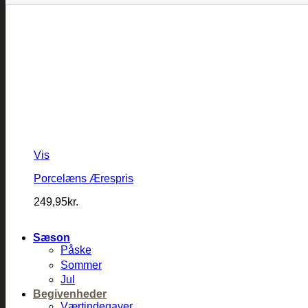
Vis
Porcelæns Ærespris
249,95
kr.
Sæson
Påske
Sommer
Jul
Begivenheder
Værtindegaver