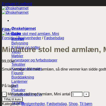
Fortsæt til indhold
Ønskehjørnet
Filter
Bolig
Forside
/
Begivenheder
/
Fødselsdag
Interiør
Belysning
Miniature stol med armlæn, 
Krukker og potter
Vaser
Møbler
Lysestager og fyrfadsstager
99,00
kr.
Tekstiler
Kunstige blomster
Smuk vintage stol med armlæn, så dine venner kan sidde godt.
Figurer
Borddækning
Lanterner
På lager
Duft
Plakater
Miniature stol med armlæn, Mini antal
Forudbestilling
Maileg
Tilføj til kurv
Til børn
Kategorier:
Begivenheder
,
Fødselsdag
,
Shop
,
Til børn