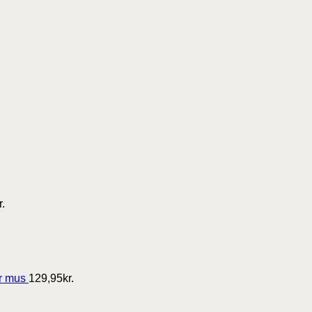
r.
or mus
129,95
kr.