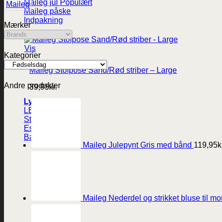
Maileg jul
Maileg
Maileg påske
Indpakning
Mærker
Vis
Kategorier
Maileg Stofpose Sand/Rød striber – Large
Andre produkter
39,95
kr.
Lys
LED-lys
Stearinlys
Ester og Erik lys
Batterier
Maileg Julepynt Gris med bånd
119,95
k
Maileg Nederdel og strikket bluse til m