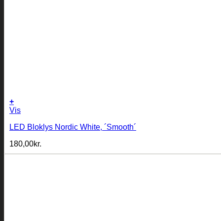
+
Vis
LED Bloklys Nordic White, ´Smooth´
180,00
kr.