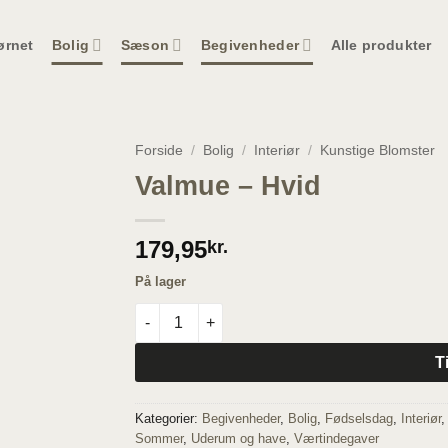
ørnet
Bolig
Sæson
Begivenheder
Alle produkter
Forside
/
Bolig
/
Interiør
/
Kunstige Blomster
Valmue – Hvid
179,95
kr.
På lager
Valmue - Hvid antal
T
Kategorier:
Begivenheder
,
Bolig
,
Fødselsdag
,
Interiør
Sommer
,
Uderum og have
,
Værtindegaver