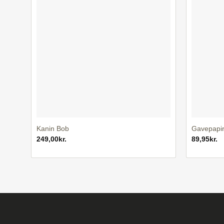
+
+
Kanin Bob
Gavepapir
249,00
kr.
89,95
kr.