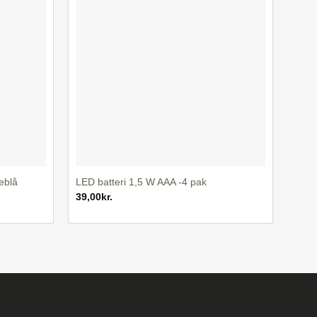
+
eblå
LED batteri 1,5 W AAA -4 pak
39,00
kr.