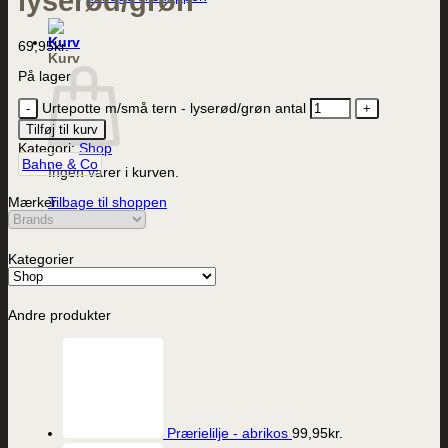
lyserød/grøn
69,95
kr.
Kurv
På lager
Urtepotte m/små tern - lyserød/grøn antal
Tilføj til kurv
Kategori:
Shop
Bahne & Co
Ingen varer i kurven.
Mærker
Tilbage til shoppen
Kategorier
Andre produkter
Prærielilje - abrikos
99,95
kr.