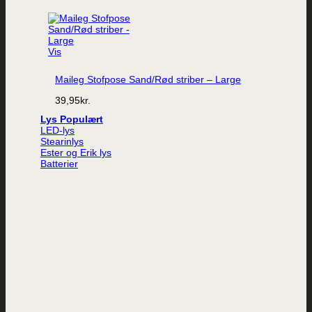
Vis
Maileg Stofpose Sand/Rød striber – Large
39,95
kr.
Lys
LED-lys
Stearinlys
Ester og Erik lys
Batterier