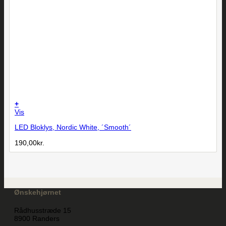
+
Vis
LED Bloklys, Nordic White, ´Smooth´
190,00
kr.
Ønskehjørnet
Rådhusstræde 15
8900 Randers