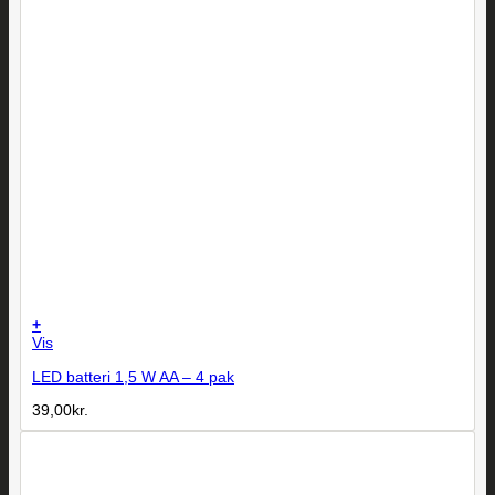
+
Vis
LED batteri 1,5 W AA – 4 pak
39,00
kr.