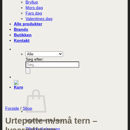
Bryllup
Mors dag
Fars dag
Valentines dag
Alle produkter
Brands
Butikken
Kontakt
Søg efter:
Forside
/
Shop
Urtepotte m/små tern –
Ingen varer i kurven.
Tilbage til shoppen