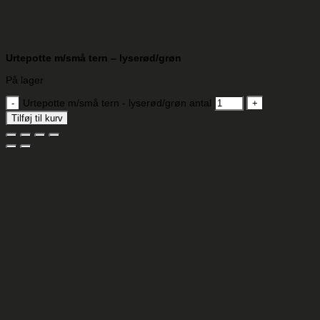
Urtepotte m/små tern – lyserød/grøn
På lager
Urtepotte m/små tern - lyserød/grøn antal
Tilføj til kurv