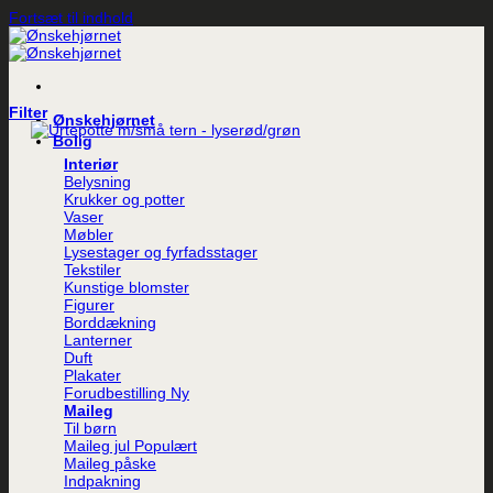
Fortsæt til indhold
Filter
Ønskehjørnet
Bolig
Interiør
Belysning
Krukker og potter
Vaser
Møbler
Lysestager og fyrfadsstager
Tekstiler
Kunstige blomster
Figurer
Borddækning
Lanterner
Duft
Plakater
Forudbestilling
Maileg
Til børn
Maileg jul
Maileg påske
Indpakning