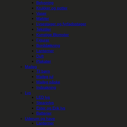
Belysning
Krukker og potter
Vaser
Møbler
Lysestager og fyrfadsstager
Tekstiler
Kunstige Blomster
Figurer
Borddækning
Lanterner
Duft
Plakater
Maileg
Til børn
Maileg jul
Maileg påske
Indpakning
Lys
LED lys
Stearinlys
Ester og Erik lys
Batterier
Uderum og have
Lanterner