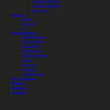
Udendørs krukker
Udendørs LED-lys
Øvrig have
Sæson
Påske
Sommer
Jul
Begivenheder
Værtindegaver
Dåb og barsel
Fødselsdag
Til studenten
Til konfirmanden
Bryllup
Mors dag
Fars dag
Valentines dag
Alle produkter
Brands
Butikken
Kontakt