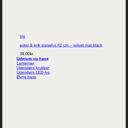
Vis
ester & erik stagelys 42 cm – velvet mat black
38,00
kr.
Uderum og have
Lanterner
Udendørs krukker
Udendørs LED-lys
Øvrig have