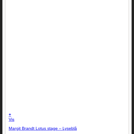
+
Vis
Margit Brandt Lotus stage – Lyseblå