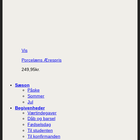
Vis
Porcelæns Ærespris
249,95
kr.
Sæson
Påske
Sommer
Jul
Begivenheder
Værtindegaver
Dåb og barsel
Fødselsdag
Til studenten
Til konfirmanden