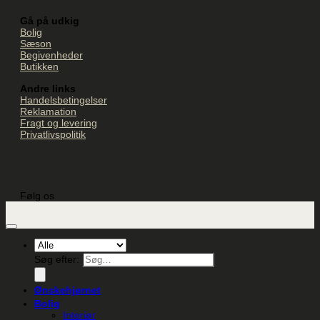
Gå på udkig
Bolig
Sæson
Begivenheder
Butikken
Andre links
Handelsbetingelser
Reklamation
Fragt og levering
Privatlivspolitik
Følg os
Søg efter:
Ønskehjørnet
Bolig
Interiør