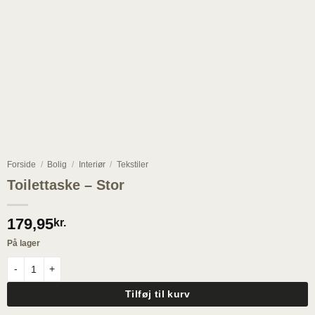
Forside
/
Bolig
/
Interiør
/
Tekstiler
Toilettaske – Stor
179,95
kr.
På lager
Toilettaske - Stor antal
Tilføj til kurv