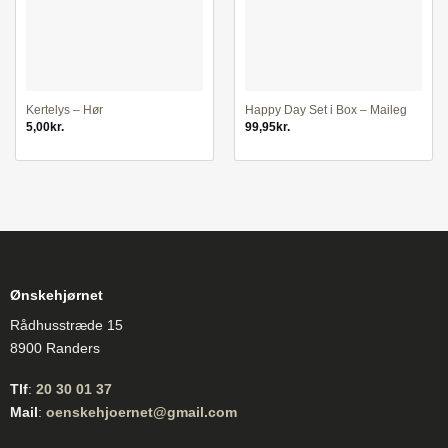
Kertelys – Hør
Happy Day Set i Box – Maileg
5,00
kr.
99,95
kr.
Ønskehjørnet
Rådhusstræde 15
8900 Randers
Tlf
:
20 30 01 37
Mail
:
oenskehjoernet@gmail.com