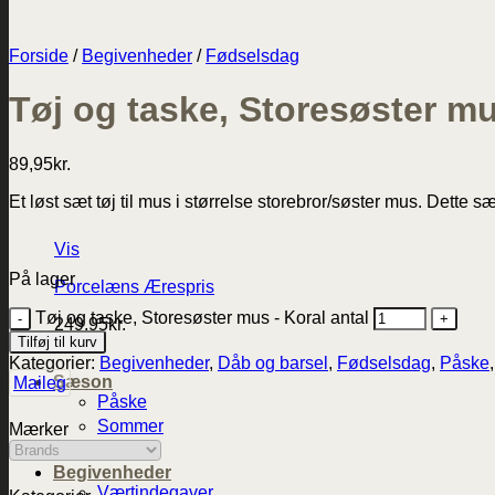
Forside
/
Begivenheder
/
Fødselsdag
Tøj og taske, Storesøster mu
89,95
kr.
Et løst sæt tøj til mus i størrelse storebror/søster mus. Dette 
Vis
På lager
Porcelæns Ærespris
Tøj og taske, Storesøster mus - Koral antal
249,95
kr.
Tilføj til kurv
Kategorier:
Begivenheder
,
Dåb og barsel
,
Fødselsdag
,
Påske
Sæson
Maileg
Påske
Sommer
Mærker
Jul
Begivenheder
Værtindegaver