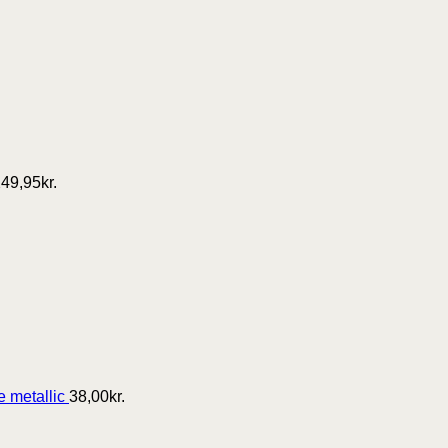
249,95
kr.
e metallic
38,00
kr.