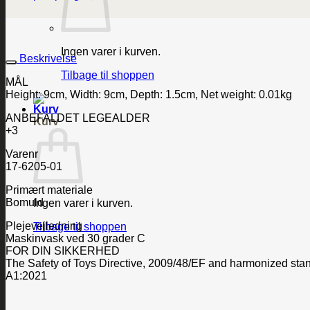
Ingen varer i kurven.
Beskrivelse
Tilbage til shoppen
MÅL
Height: 9cm, Width: 9cm, Depth: 1.5cm, Net weight: 0.01kg
ANBEFALDET LEGEALDER
Kurv
+3
Varenr
17-6205-01
Primært materiale
Bomuld
Ingen varer i kurven.
Plejevejledning
Tilbage til shoppen
Maskinvask ved 30 grader C
FOR DIN SIKKERHED
The Safety of Toys Directive, 2009/48/EF and harmonized st
A1:2021