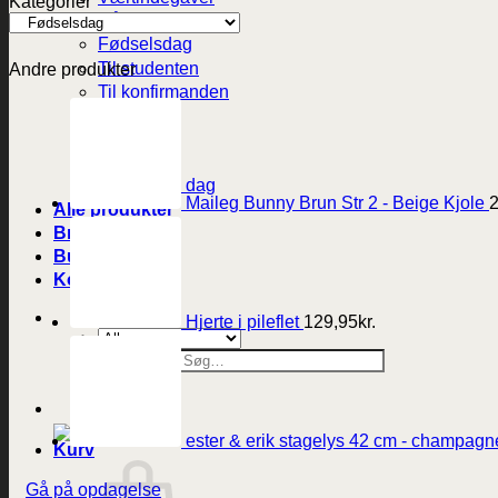
Kategorier
Dåb og barsel
Fødselsdag
Til studenten
Andre produkter
Til konfirmanden
Bryllup
Mors dag
Fars dag
Valentines dag
Maileg Bunny Brun Str 2 - Beige Kjole
Alle produkter
Brands
Butikken
Kontakt
Hjerte i pileflet
129,95
kr.
Søg efter:
ester & erik stagelys 42 cm - champagn
Gå på opdagelse