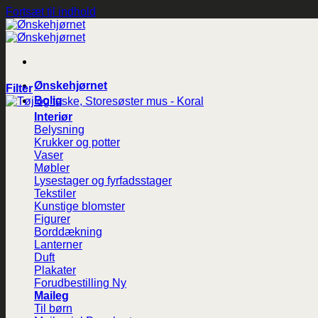
Fortsæt til indhold
Ønskehjørnet
Filter
Bolig
Interiør
Belysning
Krukker og potter
Vaser
Møbler
Lysestager og fyrfadsstager
Tekstiler
Kunstige blomster
Figurer
Borddækning
Lanterner
Duft
Plakater
Forudbestilling
Maileg
Til børn