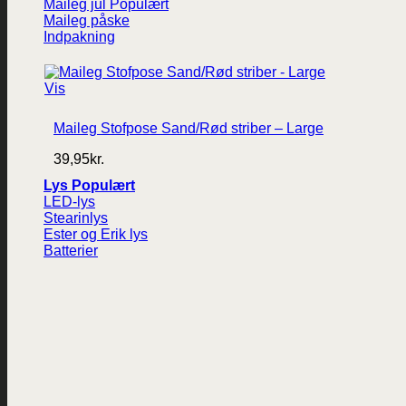
Maileg jul
Maileg påske
Indpakning
Vis
Maileg Stofpose Sand/Rød striber – Large
39,95
kr.
Lys
LED-lys
Stearinlys
Ester og Erik lys
Batterier