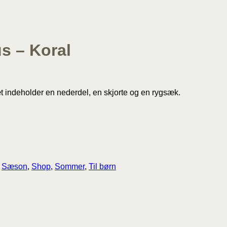
s – Koral
sæt indeholder en nederdel, en skjorte og en rygsæk.
,
Sæson
,
Shop
,
Sommer
,
Til børn