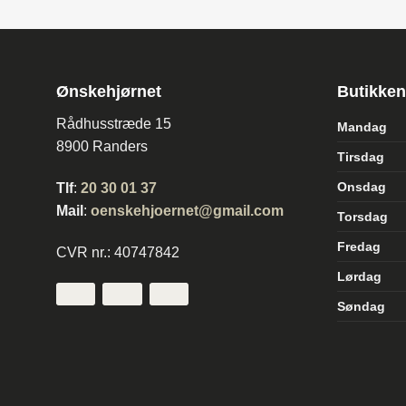
Ønskehjørnet
Butikken
Rådhusstræde 15
Mandag
8900 Randers
Tirsdag
Onsdag
Tlf
:
20 30 01 37
Mail
:
oenskehjoernet@gmail.com
Torsdag
Fredag
CVR nr.: 40747842
Lørdag
Søndag