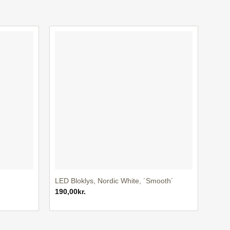
+
LED Bloklys, Nordic White, ´Smooth´
190,00
kr.