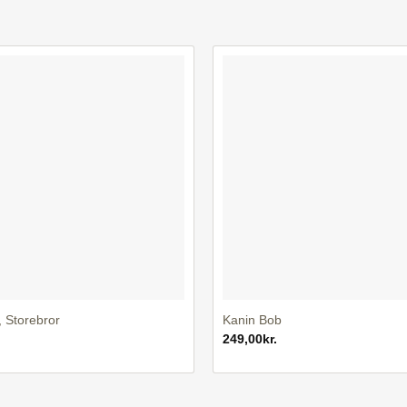
+
, Storebror
Kanin Bob
249,00
kr.