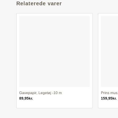
Relaterede varer
+
+
Gavepapir, Legetøj -10 m
Prins mus
89,95
kr.
159,95
kr.