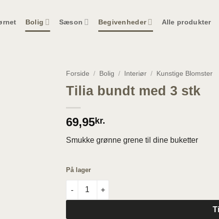
ørnet
Bolig
Sæson
Begivenheder
Alle produkter
Forside
/
Bolig
/
Interiør
/
Kunstige Blomster
Tilia bundt med 3 stk
69,95
kr.
Smukke grønne grene til dine buketter
På lager
Tilia bundt med 3 stk antal
T