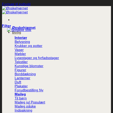
Fortsæt til indhold
Filter
Ønskehjørnet
Bolig
Interiør
Belysning
Krukker og potter
Vaser
Møbler
Lysestager og fyrfadsstager
Tekstiler
Kunstige blomster
Figurer
Borddækning
Lanterner
Duft
Plakater
Forudbestilling
Maileg
Til børn
Maileg jul
Maileg påske
Indpakning