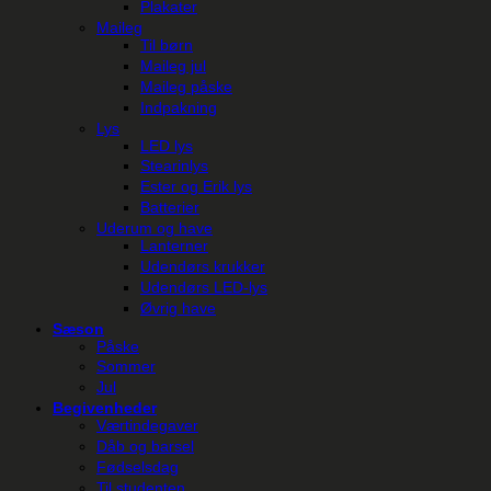
Plakater
Maileg
Til børn
Maileg jul
Maileg påske
Indpakning
Lys
LED lys
Stearinlys
Ester og Erik lys
Batterier
Uderum og have
Lanterner
Udendørs krukker
Udendørs LED-lys
Øvrig have
Sæson
Påske
Sommer
Jul
Begivenheder
Værtindegaver
Dåb og barsel
Fødselsdag
Til studenten