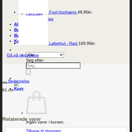
Bryllup
Mors dag
Fugl t/ophæng
49,95
kr.
Fars dag
Valentines dag
Alle produkter
Brands
Butikken
Kontakt
Løbehjul - Rød
169,95
kr.
Gå på opdagelse
Søg efter:
Beskrivelse
61 cm
Relaterede varer
Ingen varer i kurven.
Tilbage til shoppen