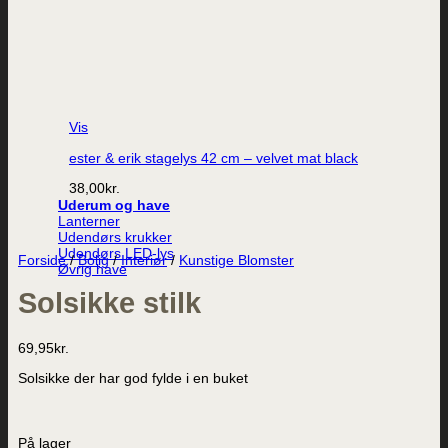
Vis
ester & erik stagelys 42 cm – velvet mat black
38,00
kr.
Uderum og have
Lanterner
Udendørs krukker
Udendørs LED-lys
Forside
/
Bolig
/
Interiør
/
Kunstige Blomster
Øvrig have
Solsikke stilk
69,95
kr.
Solsikke der har god fylde i en buket
På lager