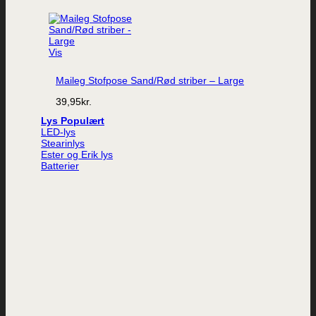
Vis
Maileg Stofpose Sand/Rød striber – Large
39,95
kr.
Lys
LED-lys
Stearinlys
Ester og Erik lys
Batterier