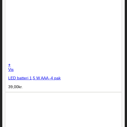
+
Vis
LED batteri 1,5 W AAA -4 pak
39,00
kr.