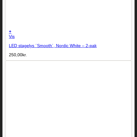
+
Vis
LED stagelys ´Smooth´, Nordic White – 2-pak
250,00
kr.