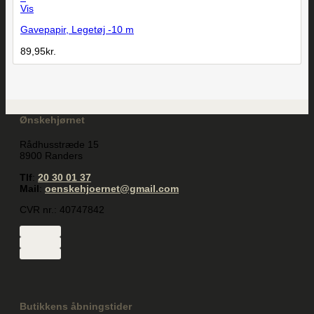
Vis
Gavepapir, Legetøj -10 m
89,95
kr.
Ønskehjørnet
Rådhusstræde 15
8900 Randers
Tlf
:
20 30 01 37
Mail
:
oenskehjoernet@gmail.com
CVR nr.: 40747842
Butikkens åbningstider