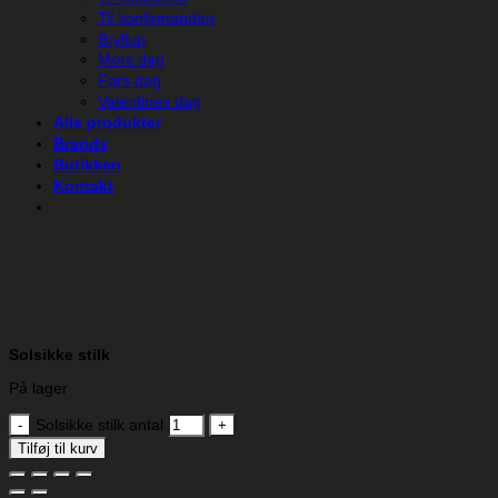
Til konfirmanden
Bryllup
Mors dag
Fars dag
Valentines dag
Alle produkter
Brands
Butikken
Kontakt
Solsikke stilk
På lager
Solsikke stilk antal
Tilføj til kurv