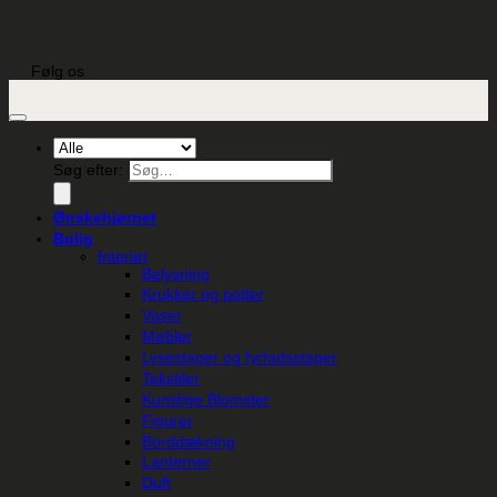
Følg os
Søg efter:
Ønskehjørnet
Bolig
Interiør
Belysning
Krukker og potter
Vaser
Møbler
Lysestager og fyrfadsstager
Tekstiler
Kunstige Blomster
Figurer
Borddækning
Lanterner
Duft