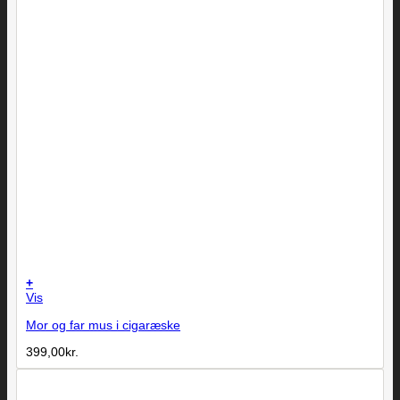
+
Vis
Mor og far mus i cigaræske
399,00
kr.