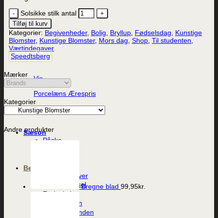
Solsikke stilk antal
Tilføj til kurv
Kategorier:
Begivenheder
,
Bolig
,
Bryllup
,
Fødselsdag
,
Kunstige
Blomster
,
Kunstige Blomster
,
Mors dag
,
Shop
,
Til studenten
,
Værtindegaver
Speedtsberg
Mærker
Vis
Porcelæns Ærespris
Kategorier
249,95
kr.
Andre produkter
Sæson
Påske
Sommer
Jul
Begivenheder
Værtindegaver
Dåb og barsel
Bregne blad
99,95
kr.
Fødselsdag
Til studenten
Til konfirmanden