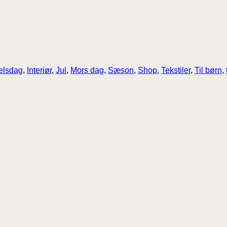
elsdag
,
Interiør
,
Jul
,
Mors dag
,
Sæson
,
Shop
,
Tekstiler
,
Til børn
,