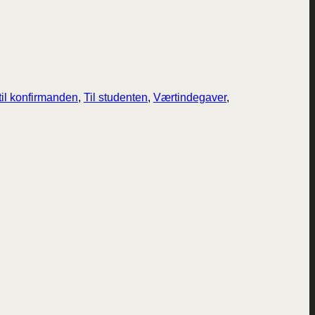
til konfirmanden
,
Til studenten
,
Værtindegaver
,