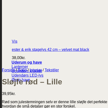
Vis
ester & erik stagelys 42 cm – velvet mat black
38,00
kr.
Uderum og have
Lanterner
Forside
/
Bolig
/
Interiør
/
Tekstiler
Udendørs krukker
Udendørs LED-lys
Sløjfe rød – Lille
Øvrig have
39,95
kr.
Rød som julestemningen selv er denne lille sløjfe det perfekte 
hvordan de små detaljer gør en stor forskel.