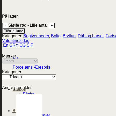
På lager
Sløjfe rød - Lille antal
Tilføj til kurv
Kategorier:
Begivenheder
,
Bolig
,
Bryllup
,
Dåb og barsel
,
Føds
Valentines dag
En GRY OG SIF
Mærker
Vis
Porcelæns Ærespris
Kategorier
249,95
kr.
Andre produkter
Sæson
Påske
Sommer
Jul
Begivenheder
Værtindegaver