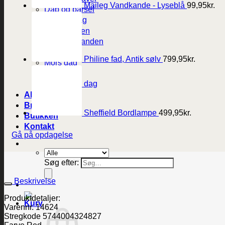
Maileg Vandkande - Lyseblå
99,95
kr.
Dåb og barsel
Fødselsdag
Til studenten
Til konfirmanden
Bryllup
Philine fad, Antik sølv
799,95
kr.
Mors dag
Fars dag
Valentines dag
Alle produkter
Brands
Sheffield Bordlampe
499,95
kr.
Butikken
Kontakt
Gå på opdagelse
Søg efter:
Beskrivelse
Produktdetaljer:
Varennr. 14624
Stregkode 5744004324827