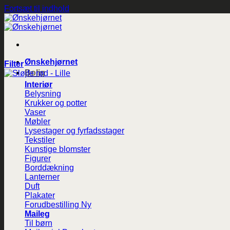
Fortsæt til indhold
Ønskehjørnet
Filter
Bolig
Interiør
Belysning
Krukker og potter
Vaser
Møbler
Lysestager og fyrfadsstager
Tekstiler
Kunstige blomster
Figurer
Borddækning
Lanterner
Duft
Plakater
Forudbestilling
Maileg
Til børn