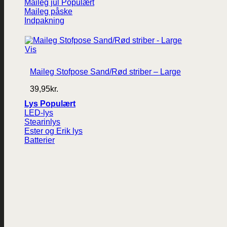
Maileg jul
Maileg påske
Indpakning
Vis
Maileg Stofpose Sand/Rød striber – Large
39,95
kr.
Lys
LED-lys
Stearinlys
Ester og Erik lys
Batterier