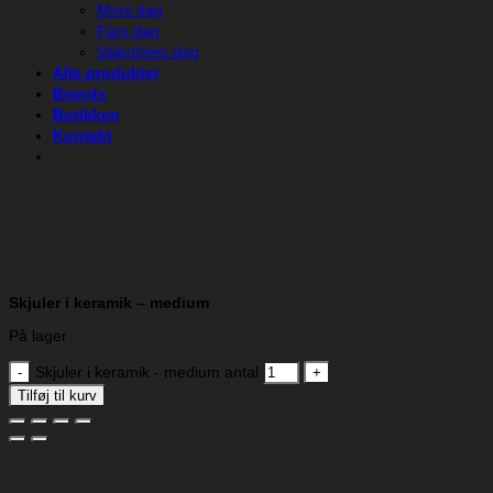
Mors dag
Fars dag
Valentines dag
Alle produkter
Brands
Butikken
Kontakt
Skjuler i keramik – medium
På lager
Skjuler i keramik - medium antal
Tilføj til kurv