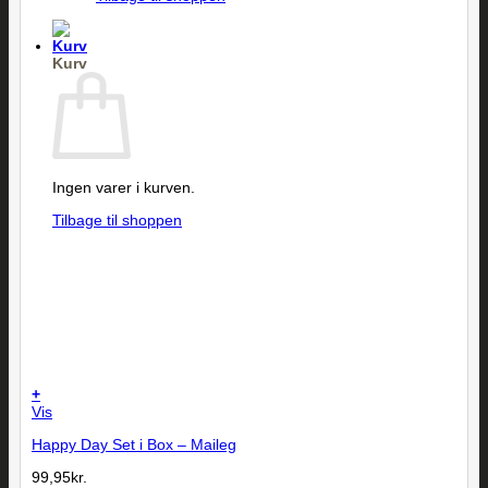
Kurv
Ingen varer i kurven.
Tilbage til shoppen
+
Vis
Happy Day Set i Box – Maileg
99,95
kr.