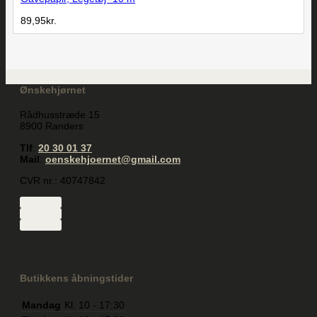
89,95
kr.
Ønskehjørnet
Rådhusstræde 15
8900 Randers
Tlf
:
20 30 01 37
Mail
:
oenskehjoernet@gmail.com
CVR nr.: 40747842
Butikkens åbningstider
Mandag
Kl. 10 - 17:30