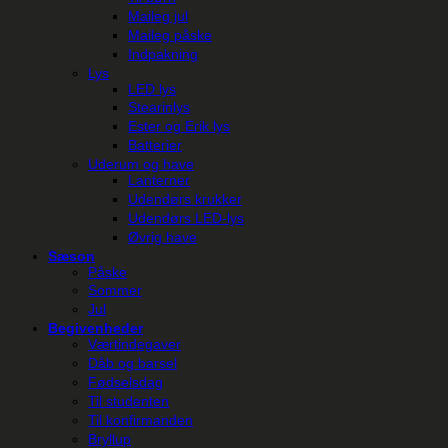
Maileg jul
Maileg påske
Indpakning
Lys
LED lys
Stearinlys
Ester og Erik lys
Batterier
Uderum og have
Lanterner
Udendørs krukker
Udendørs LED-lys
Øvrig have
Sæson
Påske
Sommer
Jul
Begivenheder
Værtindegaver
Dåb og barsel
Fødselsdag
Til studenten
Til konfirmanden
Bryllup