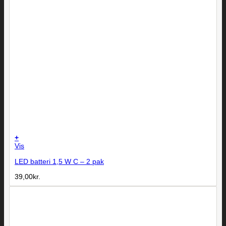
+
Vis
LED batteri 1,5 W C – 2 pak
39,00
kr.