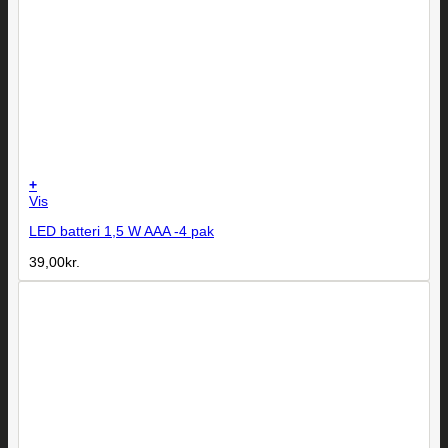
+
Vis
LED batteri 1,5 W AAA -4 pak
39,00
kr.