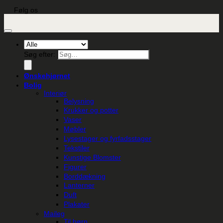
Følg os
Søg efter:
Ønskehjørnet
Bolig
Interiør
Belysning
Krukker og potter
Vaser
Møbler
Lysestager og fyrfadsstager
Tekstiler
Kunstige Blomster
Figurer
Borddækning
Lanterner
Duft
Plakater
Maileg
Til børn