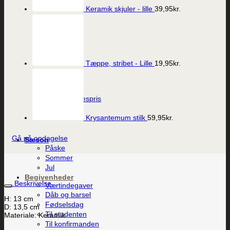
Keramik skjuler - lille
39,95
kr.
Tæppe, stribet - Lille
19,95
kr.
Vis
Porcelæns Ærespris
249,95
kr.
Krysantemum stilk
59,95
kr.
Gå på opdagelse
Sæson
Påske
Sommer
Jul
Begivenheder
Beskrivelse
Værtindegaver
Dåb og barsel
H: 13 cm
Fødselsdag
D: 13,5 cm
Til studenten
Materiale: Keramik
Til konfirmanden