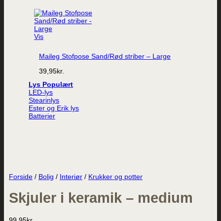
Vis
Maileg Stofpose Sand/Rød striber – Large
39,95
kr.
Lys
LED-lys
Stearinlys
Ester og Erik lys
Batterier
Forside
/
Bolig
/
Interiør
/
Krukker og potter
Skjuler i keramik – medium
99,95
kr.