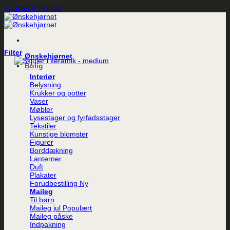
Fortsæt til indhold
Filter
Ønskehjørnet
Bolig
Interiør
Belysning
Krukker og potter
Vaser
Møbler
Lysestager og fyrfadsstager
Tekstiler
Kunstige blomster
Figurer
Borddækning
Lanterner
Duft
Plakater
Forudbestilling
Maileg
Til børn
Maileg jul
Maileg påske
Indpakning