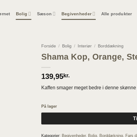
ørnet
Bolig
Sæson
Begivenheder
Alle produkter
Forside
/
Bolig
/
Interiør
/
Borddækning
Shama Kop, Orange, St
139,95
kr.
Kaffen smager meget bedre i denne skønne
På lager
T
Kategorier:
Begivenheder
,
Bolig
,
Borddækning
,
Fars 