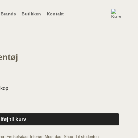
Brands
Butikken
Kontakt
entøj
 kop
ilføj til kurv
dag
,
Fødselsdag
,
Interiør
,
Mors dag
,
Shop
,
Til studenten
,