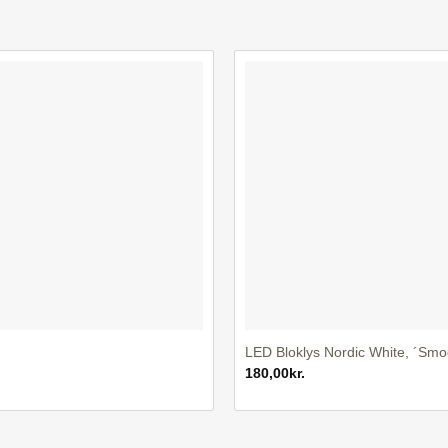
+
LED Bloklys Nordic White, ´Smo
180,00
kr.