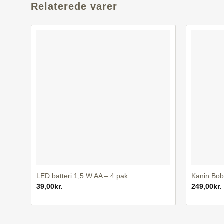
Relaterede varer
+
+
LED batteri 1,5 W AA – 4 pak
Kanin Bob
39,00
kr.
249,00
kr.