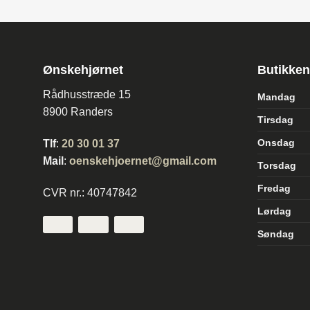
Ønskehjørnet
Butikken
Rådhusstræde 15
Mandag
8900 Randers
Tirsdag
Onsdag
Tlf
:
20 30 01 37
Mail
:
oenskehjoernet@gmail.com
Torsdag
Fredag
CVR nr.: 40747842
Lørdag
Søndag