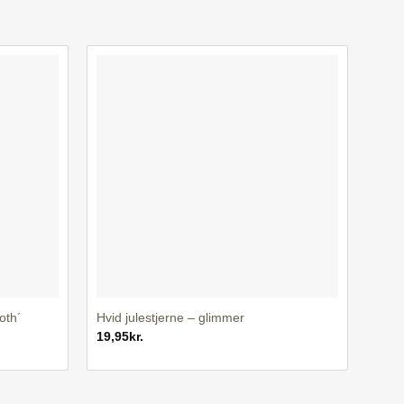
+
oth´
Hvid julestjerne – glimmer
19,95
kr.