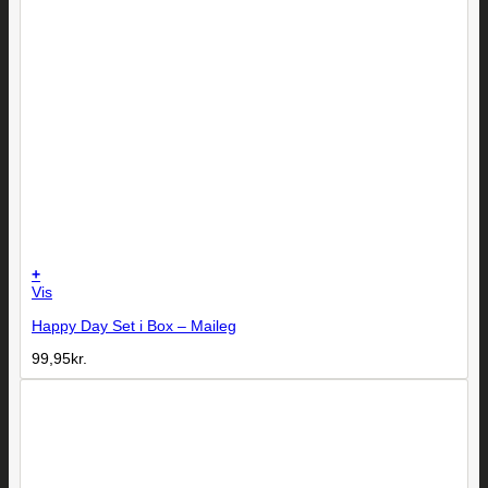
+
Vis
Happy Day Set i Box – Maileg
99,95
kr.