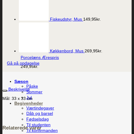
Fiskeudstyr, Mus
149,95
kr.
Vis
Køkkenbord, Mus
269,95
kr.
Porcelæns Ærespris
Gå på opdagelse
249,95
kr.
Sæson
Påske
Beskrivelse
Sommer
Jul
Mål: 33 x 33 cm
Begivenheder
Værtindegaver
Dåb og barsel
Fødselsdag
Til studenten
Relaterede varer
Til konfirmanden