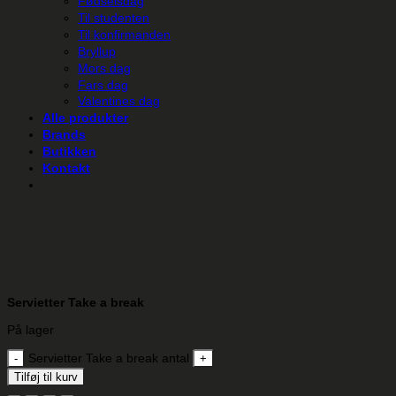
Fødselsdag
Til studenten
Til konfirmanden
Bryllup
Mors dag
Fars dag
Valentines dag
Alle produkter
Brands
Butikken
Kontakt
Servietter Take a break
På lager
Servietter Take a break antal
Tilføj til kurv