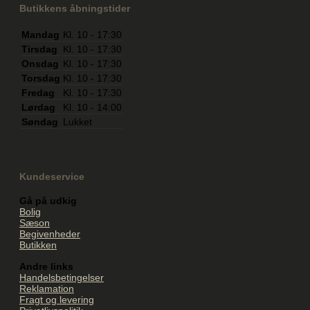
Butikkens åbningstider
Mandag
Kl. 10 - 17:30
Tirsdag
Kl. 10 - 17:30
Onsdag
Kl. 10 - 17:30
Torsdag
Kl. 10 - 17:30
Fredag
Kl. 10 - 17:30
Lørdag
Kl. 10 - 14:00
Søndag
Lukket
Kundeservice
Gå på udkig
Bolig
Sæson
Begivenheder
Butikken
Andre links
Handelsbetingelser
Reklamation
Fragt og levering