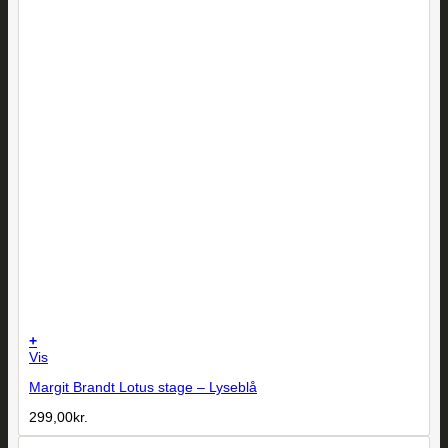
+
Vis
Margit Brandt Lotus stage – Lyseblå
299,00
kr.