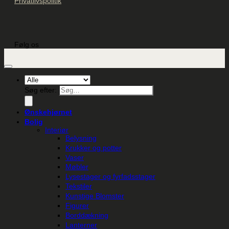
Privatlivspolitik
Følg os
Søg efter:
Ønskehjørnet
Bolig
Interiør
Belysning
Krukker og potter
Vaser
Møbler
Lysestager og fyrfadsstager
Tekstiler
Kunstige Blomster
Figurer
Borddækning
Lanterner