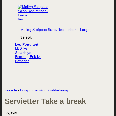
Vis
Maileg Stofpose Sand/Rød striber – Large
39,95
kr.
Lys
LED-lys
Stearinlys
Ester og Erik lys
Batterier
Forside
/
Bolig
/
Interiør
/
Borddækning
Servietter Take a break
35,95
kr.