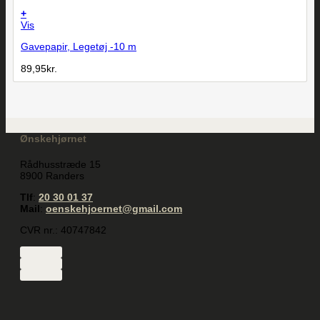
+
Vis
Gavepapir, Legetøj -10 m
89,95
kr.
Ønskehjørnet
Rådhusstræde 15
8900 Randers
Tlf
:
20 30 01 37
Mail
:
oenskehjoernet@gmail.com
CVR nr.: 40747842