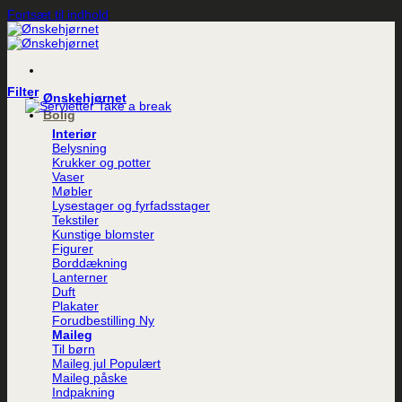
Fortsæt til indhold
Filter
Ønskehjørnet
Bolig
Interiør
Belysning
Krukker og potter
Vaser
Møbler
Lysestager og fyrfadsstager
Tekstiler
Kunstige blomster
Figurer
Borddækning
Lanterner
Duft
Plakater
Forudbestilling
Maileg
Til børn
Maileg jul
Maileg påske
Indpakning