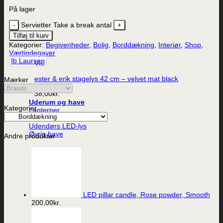
På lager
Servietter Take a break antal
Tilføj til kurv
Kategorier:
Begivenheder
,
Bolig
,
Borddækning
,
Interiør
,
Shop
,
Værtindegaver
Ib Laursen
Vis
ester & erik stagelys 42 cm – velvet mat black
Mærker
38,00
kr.
Uderum og have
Kategorier
Lanterner
Udendørs krukker
Udendørs LED-lys
Øvrig have
Andre produkter
LED pillar candle, Rose powder, Smooth
200,00
kr.