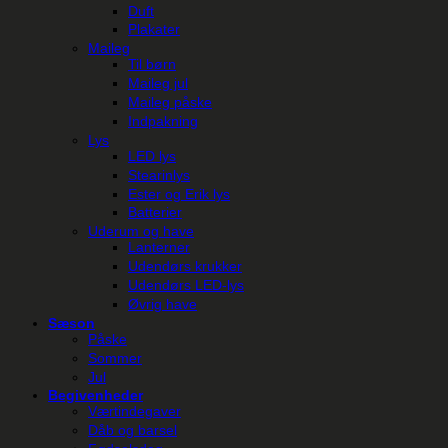
Duft
Plakater
Maileg
Til børn
Maileg jul
Maileg påske
Indpakning
Lys
LED lys
Stearinlys
Ester og Erik lys
Batterier
Uderum og have
Lanterner
Udendørs krukker
Udendørs LED-lys
Øvrig have
Sæson
Påske
Sommer
Jul
Begivenheder
Værtindegaver
Dåb og barsel