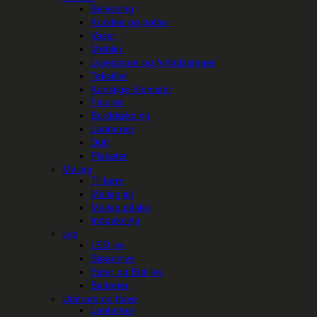
Belysning
Krukker og potter
Vaser
Møbler
Lysestager og fyrfadsstager
Tekstiler
Kunstige Blomster
Figurer
Borddækning
Lanterner
Duft
Plakater
Maileg
Til børn
Maileg jul
Maileg påske
Indpakning
Lys
LED lys
Stearinlys
Ester og Erik lys
Batterier
Uderum og have
Lanterner