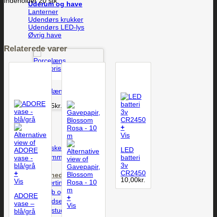
Indeholder 20 stk
Uderum og have
Lanterner
Udendørs krukker
Udendørs LED-lys
Øvrig have
Relaterede varer
Vis
Porcelæns Ærespris
249,95
kr.
+
Vis
Sæson
Påske
LED
Sommer
batteri
3v
Jul
CR2450
+
Begivenheder
10,00
kr.
Vis
Værtindegaver
Dåb og barsel
ADORE
+
Fødselsdag
vase –
Vis
Til studenten
blå/grå