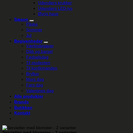
Udendørs krukker
Udendørs LED-lys
Øvrig have
Sæson
Påske
Sommer
Jul
Begivenheder
Værtindegaver
Dåb og barsel
Fødselsdag
Til studenten
Til konfirmanden
Bryllup
Mors dag
Fars dag
Valentines dag
Alle produkter
Brands
Butikken
Kontakt
Servietter med blomster – 2 varianter