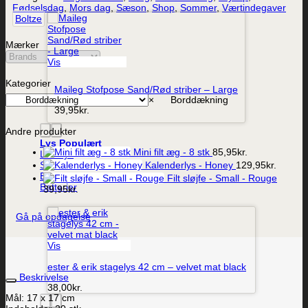
Fødselsdag
,
Mors dag
,
Sæson
,
Shop
,
Sommer
,
Værtindegaver
Boltze
Mærker
Vis
Kategorier
Maileg Stofpose Sand/Rød striber – Large
×
Borddækning
39,95
kr.
Andre produkter
Lys
Mini filt æg - 8 stk
85,95
kr.
LED-lys
Kalenderlys - Honey
129,95
kr.
Stearinlys
Ester og Erik lys
Filt sløjfe - Small - Rouge
Batterier
39,95
kr.
Gå på opdagelse
Vis
ester & erik stagelys 42 cm – velvet mat black
Beskrivelse
38,00
kr.
Mål: 17 x 17 cm