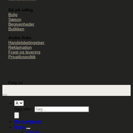
Gå på udkig
Bolig
Sæson
Begivenheder
Butikken
Andre links
Handelsbetingelser
Reklamation
Fragt og levering
Privatlivspolitik
Følg os
Søg efter:
Ønskehjørnet
Bolig
Interiør