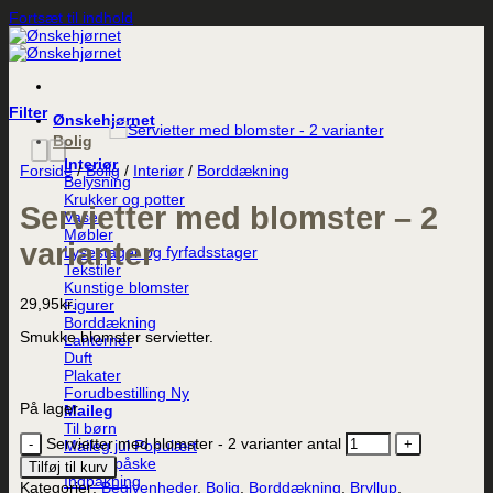
Fortsæt til indhold
Filter
Ønskehjørnet
Bolig
Interiør
Forside
/
Bolig
/
Interiør
/
Borddækning
Belysning
Krukker og potter
Servietter med blomster – 2
Vaser
Møbler
varianter
Lysestager og fyrfadsstager
Tekstiler
Kunstige blomster
29,95
kr.
Figurer
Borddækning
Smukke blomster servietter.
Lanterner
Duft
Plakater
Forudbestilling
På lager
Maileg
Til børn
Servietter med blomster - 2 varianter antal
Maileg jul
Maileg påske
Tilføj til kurv
Indpakning
Kategorier:
Begivenheder
,
Bolig
,
Borddækning
,
Bryllup
,