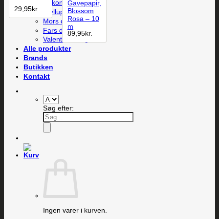
Til konfirmanden
Gavepapir,
29,95
kr.
Blossom
Bryllup
Rosa – 10
Mors dag
m
Fars dag
89,95
kr.
Valentines dag
Alle produkter
Brands
Butikken
Kontakt
Søg efter:
Ingen varer i kurven.