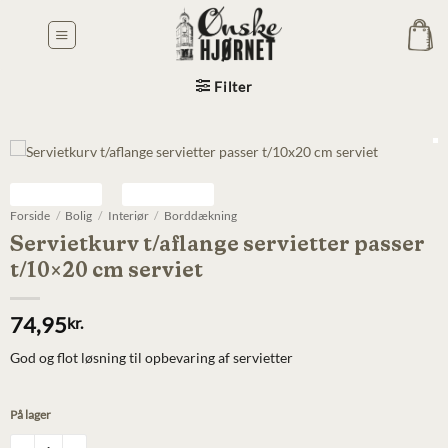
Fortsæt
til
indhold
Filter
Forside
/
Bolig
/
Interiør
/
Borddækning
Servietkurv t/aflange servietter passer
t/10×20 cm serviet
74,95
kr.
God og flot løsning til opbevaring af servietter
På lager
Servietkurv t/aflange servietter passer t/10x20 cm serviet antal