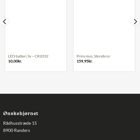
LED batteri 3v – CR2032
Prins mus, Storebror
10,00
kr.
159,95
kr.
Ønskehjørnet
Rådhusstræde 15
8900 Randers