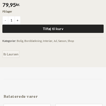
79,95
kr.
På lager
Serviet m. julemærker - 50 stk. antal
Tilføj til kurv
Kategorier:
Bolig
,
Borddækning
,
Interiør
,
Jul
,
Sæson
,
Shop
Ib Laursen
Relaterede varer