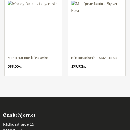
Mor og far mus i cigaræske
Min første kanin – Støvet Rosa
399,00
kr.
179,95
kr.
Ønskehjørnet
Rådhusstræde 15