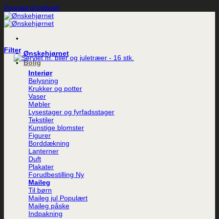
Fortsæt til indhold
Filter
Ønskehjørnet
Bolig
Interiør
Belysning
Krukker og potter
Vaser
Møbler
Lysestager og fyrfadsstager
Tekstiler
Kunstige blomster
Figurer
Borddækning
Lanterner
Duft
Plakater
Forudbestilling
Maileg
Til børn
Maileg jul
Maileg påske
Indpakning