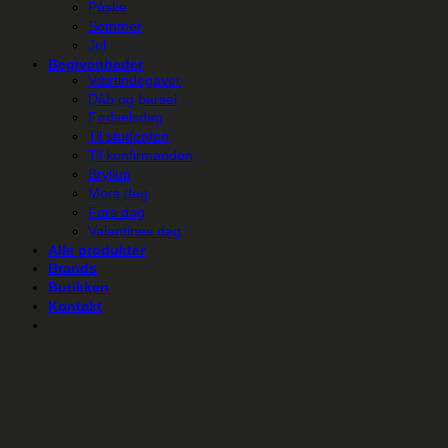
Påske
Sommer
Jul
Begivenheder
Værtindegaver
Dåb og barsel
Fødselsdag
Til studenten
Til konfirmanden
Bryllup
Mors dag
Fars dag
Valentines dag
Alle produkter
Brands
Butikken
Kontakt