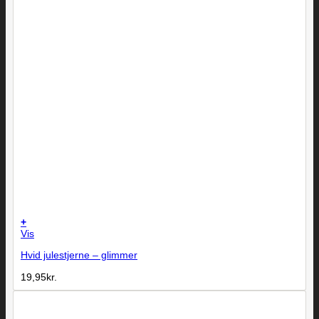
+
Vis
Hvid julestjerne – glimmer
19,95
kr.