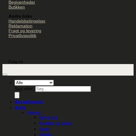
Begivenheder
Butikken
Andre links
Handelsbetingelser
Reklamation
Fragt og levering
Privatlivspolitik
Følg os
Søg efter:
Ønskehjørnet
Bolig
Interiør
Belysning
Krukker og potter
Vaser
Møbler