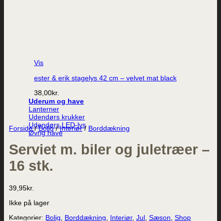
Vis
ester & erik stagelys 42 cm – velvet mat black
38,00
kr.
Uderum og have
Lanterner
Udendørs krukker
Udendørs LED-lys
Forside
/
Bolig
/
Interiør
/
Borddækning
Øvrig have
Serviet m. biler og juletræer –
16 stk.
39,95
kr.
Ikke på lager
Kategorier:
Bolig
,
Borddækning
,
Interiør
,
Jul
,
Sæson
,
Shop