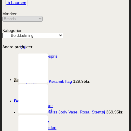
Ib Laursen
Mærker
Kategorier
Andre produkter
Vis
Porcelæns Ærespris
249,95
kr.
Sæson
Keramik flag
129,95
kr.
Påske
Sommer
Jul
Begivenheder
Værtindegaver
Dåb og barsel
Miss Jody Vase, Rosa, Stentøj
369,95
kr.
Fødselsdag
Til studenten
Til konfirmanden