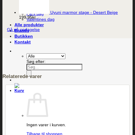
Bryllup
Mors dag
Uyuni marmor stage - Desert Beige
Fars dag
199,95
kr.
Valentines dag
Alle produkter
Gå på opdagelse
Brands
Butikken
Kontakt
Søg efter:
Relaterede varer
Ingen varer i kurven.
Tilbage til shoppen