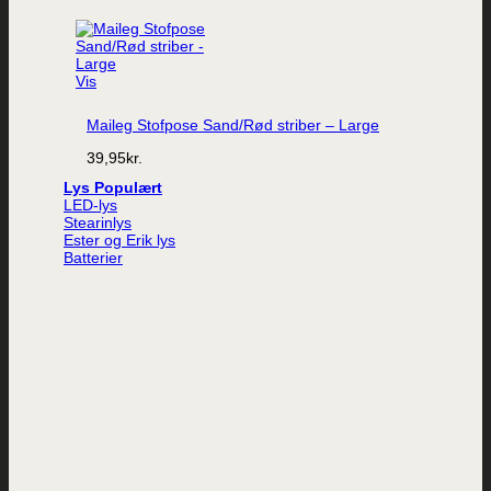
Vis
Maileg Stofpose Sand/Rød striber – Large
39,95
kr.
Lys
LED-lys
Stearinlys
Ester og Erik lys
Batterier