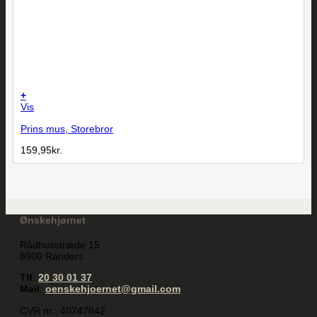
+
Vis
Prins mus, Storebror
159,95
kr.
Ønskehjørnet
Rådhusstræde 15
8900 Randers
Tlf
:
20 30 01 37
Mail
:
oenskehjoernet@gmail.com
CVR nr.: 40747842