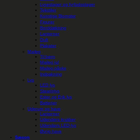
Lysestager og fyrfadsstager
Tekstiler
Kunstige Blomster
Figurer
Borddækning
Lanterner
Duft
Plakater
Maileg
Til børn
Maileg jul
Maileg påske
Indpakning
Lys
LED lys
Stearinlys
Ester og Erik lys
Batterier
Uderum og have
Lanterner
Udendørs krukker
Udendørs LED-lys
Øvrig have
Sæson