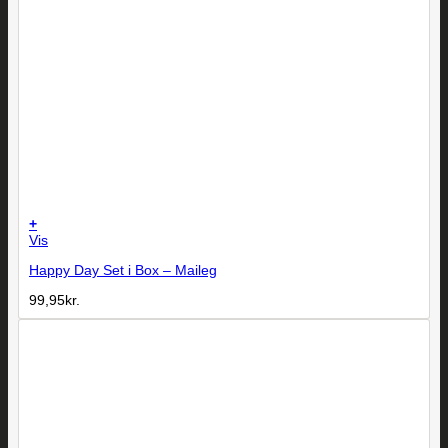
+
Vis
Happy Day Set i Box – Maileg
99,95
kr.