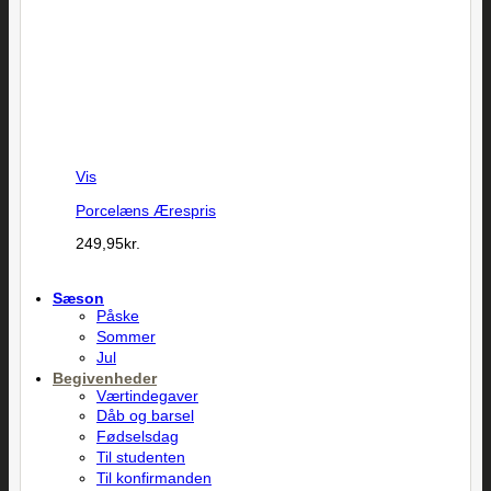
Vis
Porcelæns Ærespris
249,95
kr.
Sæson
Påske
Sommer
Jul
Begivenheder
Værtindegaver
Dåb og barsel
Fødselsdag
Til studenten
Til konfirmanden