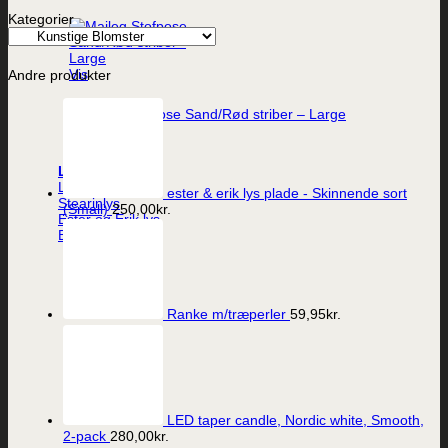
Kategorier
Vis
Andre produkter
Maileg Stofpose Sand/Rød striber – Large
39,95
kr.
Lys
LED-lys
ester & erik lys plade - Skinnende sort
Stearinlys
(Small)
250,00
kr.
Ester og Erik lys
Batterier
Ranke m/træperler
59,95
kr.
LED taper candle, Nordic white, Smooth,
2-pack
280,00
kr.