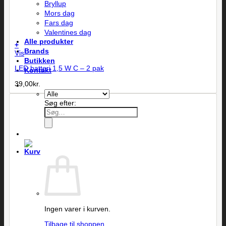
Bryllup
Mors dag
Fars dag
Valentines dag
Alle produkter
+
Brands
Vis
Butikken
LED batteri 1,5 W C – 2 pak
Kontakt
39,00
kr.
Søg efter:
Ingen varer i kurven.
Tilbage til shoppen