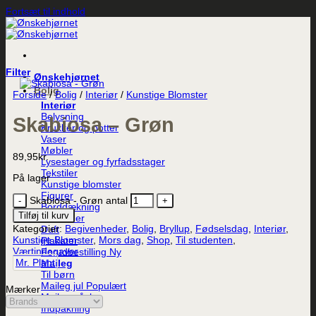
Fortsæt til indhold
Filter
Ønskehjørnet
Bolig
Forside
/
Bolig
/
Interiør
/
Kunstige Blomster
Interiør
Belysning
Skabiosa – Grøn
Krukker og potter
Vaser
Møbler
89,95
kr.
Lysestager og fyrfadsstager
Tekstiler
På lager
Kunstige blomster
Figurer
Skabiosa - Grøn antal
Borddækning
Tilføj til kurv
Lanterner
Kategorier:
Begivenheder
,
Bolig
,
Bryllup
,
Fødselsdag
,
Interiør
,
Duft
Kunstige Blomster
,
Mors dag
,
Shop
,
Til studenten
,
Plakater
Værtindegaver
Forudbestilling
Mr. Plant
Maileg
Til børn
Maileg jul
Mærker
Maileg påske
Indpakning