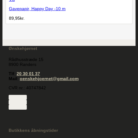
Gavepapir, Happy Day -10 m
89,95
kr.
Ønskehjørnet
Rådhusstræde 15
8900 Randers
Tlf
:
20 30 01 37
Mail
:
oenskehjoernet@gmail.com
CVR nr.: 40747842
Butikkens åbningstider