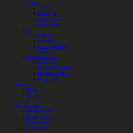
Maileg
Til børn
Maileg jul
Maileg påske
Indpakning
Lys
LED lys
Stearinlys
Ester og Erik lys
Batterier
Uderum og have
Lanterner
Udendørs krukker
Udendørs LED-lys
Øvrig have
Sæson
Påske
Sommer
Jul
Begivenheder
Værtindegaver
Dåb og barsel
Fødselsdag
Til studenten