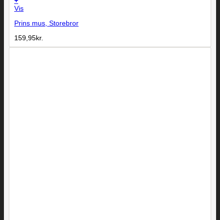
+
Vis
Prins mus, Storebror
159,95
kr.