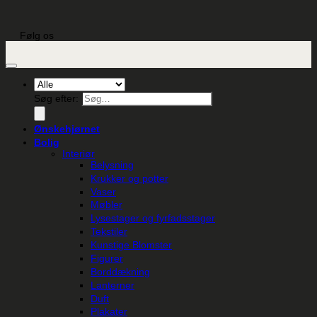
Følg os
Søg efter:
Ønskehjørnet
Bolig
Interiør
Belysning
Krukker og potter
Vaser
Møbler
Lysestager og fyrfadsstager
Tekstiler
Kunstige Blomster
Figurer
Borddækning
Lanterner
Duft
Plakater