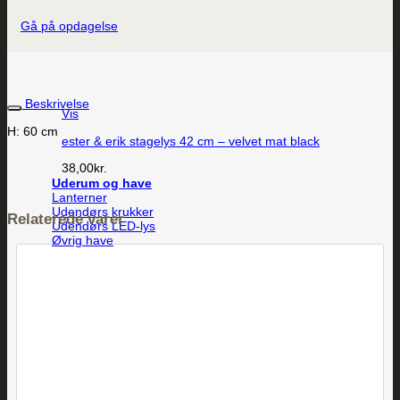
Gå på opdagelse
Beskrivelse
Vis
H: 60 cm
ester & erik stagelys 42 cm – velvet mat black
38,00
kr.
Uderum og have
Lanterner
Udendørs krukker
Relaterede varer
Udendørs LED-lys
Øvrig have