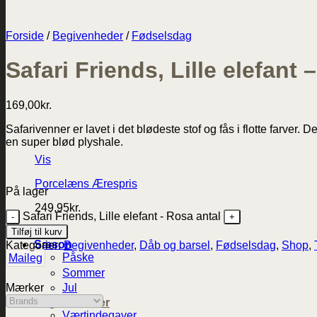
Forside
/
Begivenheder
/
Fødselsdag
Safari Friends, Lille elefant 
169,00
kr.
Safarivenner er lavet i det blødeste stof og fås i flotte farve
en super blød plyshale.
Vis
Porcelæns Ærespris
På lager
249,95
kr.
Safari Friends, Lille elefant - Rosa antal
Tilføj til kurv
Sæson
Kategorier:
Begivenheder
,
Dåb og barsel
,
Fødselsdag
,
Shop
,
Påske
Maileg
Sommer
Jul
Mærker
Begivenheder
Værtindegaver