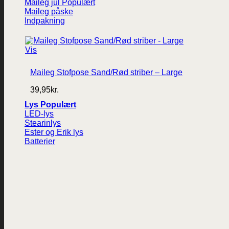
Maileg jul
Maileg påske
Indpakning
Vis
Maileg Stofpose Sand/Rød striber – Large
39,95
kr.
Lys
LED-lys
Stearinlys
Ester og Erik lys
Batterier