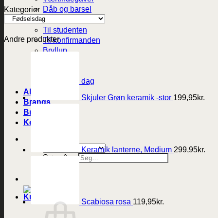
Dåb og barsel
Kategorier
Fødselsdag
Til studenten
Andre produkter
Til konfirmanden
Bryllup
Mors dag
Fars dag
Valentines dag
Alle produkter
Skjuler Grøn keramik -stor
199,95
kr.
Brands
Butikken
Kontakt
Keramik lanterne, Medium
299,95
kr.
Søg efter:
Scabiosa rosa
119,95
kr.