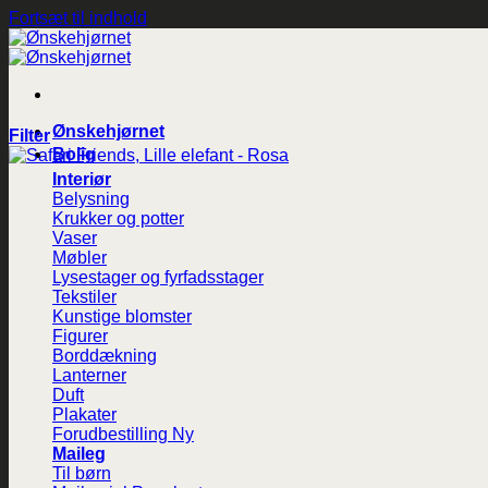
Fortsæt til indhold
Ønskehjørnet
Filter
Bolig
Interiør
Belysning
Krukker og potter
Vaser
Møbler
Lysestager og fyrfadsstager
Tekstiler
Kunstige blomster
Figurer
Borddækning
Lanterner
Duft
Plakater
Forudbestilling
Maileg
Til børn