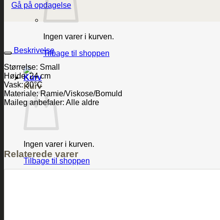
Gå på opdagelse
Ingen varer i kurven.
Beskrivelse
Tilbage til shoppen
Størrelse: Small
Højde: 24 cm
Vask: 30°C
Kurv
Materiale: Ramie/Viskose/Bomuld
Maileg anbefaler: Alle aldre
Ingen varer i kurven.
Relaterede varer
Tilbage til shoppen