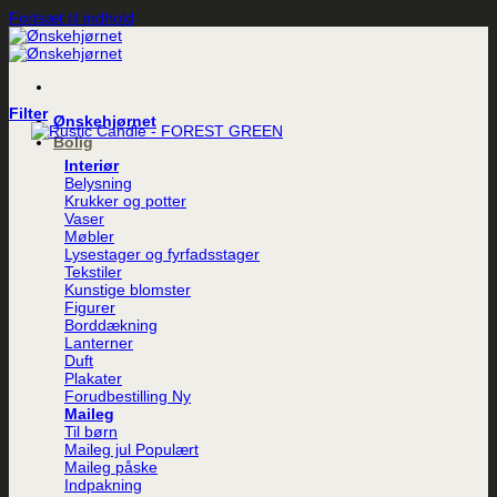
Fortsæt til indhold
Filter
Ønskehjørnet
Bolig
Interiør
Belysning
Krukker og potter
Vaser
Møbler
Lysestager og fyrfadsstager
Tekstiler
Kunstige blomster
Figurer
Borddækning
Lanterner
Duft
Plakater
Forudbestilling
Maileg
Til børn
Maileg jul
Maileg påske
Indpakning