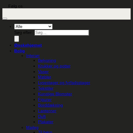
Følg os
Søg efter:
Ønskehjørnet
Bolig
Interiør
Belysning
Krukker og potter
Vaser
Møbler
Lysestager og fyrfadsstager
Tekstiler
Kunstige Blomster
Figurer
Borddækning
Lanterner
Duft
Plakater
Maileg
Til børn