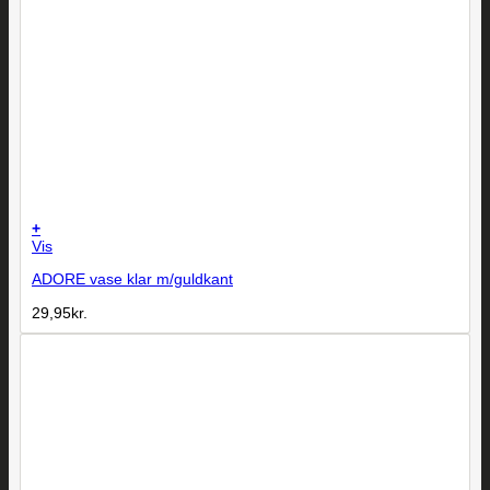
+
Vis
ADORE vase klar m/guldkant
29,95
kr.