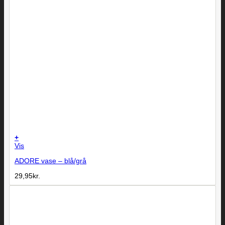
+
Vis
ADORE vase – blå/grå
29,95
kr.