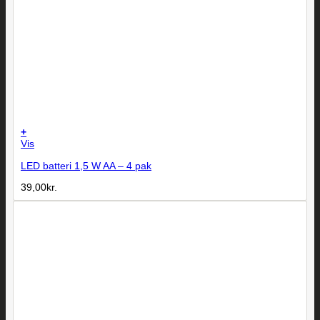
+
Vis
LED batteri 1,5 W AA – 4 pak
39,00
kr.