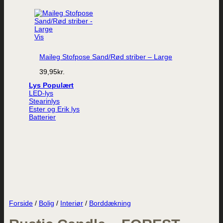
Vis
Maileg Stofpose Sand/Rød striber – Large
39,95
kr.
Lys
LED-lys
Stearinlys
Ester og Erik lys
Batterier
Forside
/
Bolig
/
Interiør
/
Borddækning