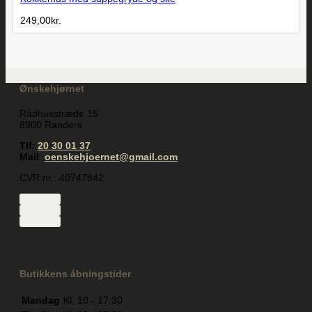
249,00
kr.
Ønskehjørnet
Rådhusstræde 15
8900 Randers
Tlf
:
20 30 01 37
Mail
:
oenskehjoernet@gmail.com
CVR nr.: 40747842
Butikkens åbningstider
Mandag
Kl. 10 - 17:30