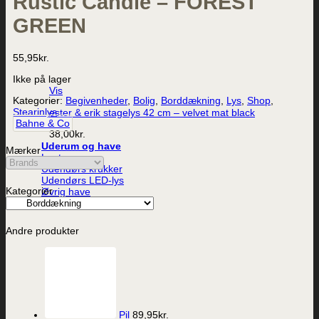
Rustic Candle – FOREST
GREEN
55,95
kr.
Ikke på lager
Vis
Kategorier:
Begivenheder
,
Bolig
,
Borddækning
,
Lys
,
Shop
,
Stearinlys
ester & erik stagelys 42 cm – velvet mat black
Bahne & Co
38,00
kr.
Uderum og have
Mærker
Lanterner
Udendørs krukker
Udendørs LED-lys
Kategorier
Øvrig have
Andre produkter
Pil
89,95
kr.