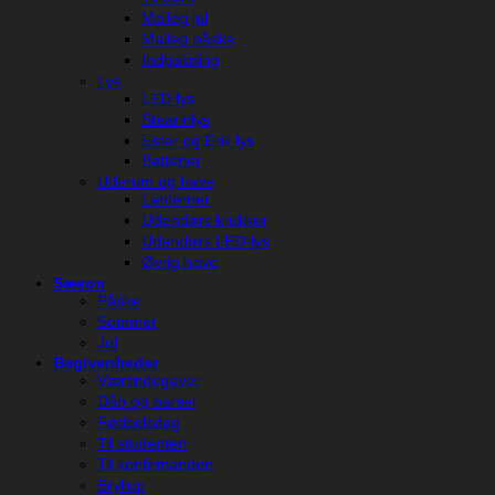
Maileg jul
Maileg påske
Indpakning
Lys
LED lys
Stearinlys
Ester og Erik lys
Batterier
Uderum og have
Lanterner
Udendørs krukker
Udendørs LED-lys
Øvrig have
Sæson
Påske
Sommer
Jul
Begivenheder
Værtindegaver
Dåb og barsel
Fødselsdag
Til studenten
Til konfirmanden
Bryllup