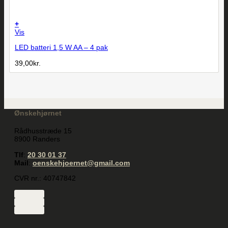
+
Vis
LED batteri 1,5 W AA – 4 pak
39,00
kr.
Ønskehjørnet
Rådhusstræde 15
8900 Randers
Tlf
:
20 30 01 37
Mail
:
oenskehjoernet@gmail.com
CVR nr.: 40747842