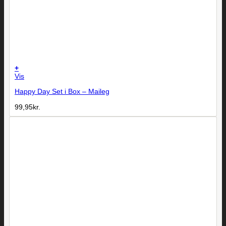
+
Vis
Happy Day Set i Box – Maileg
99,95
kr.