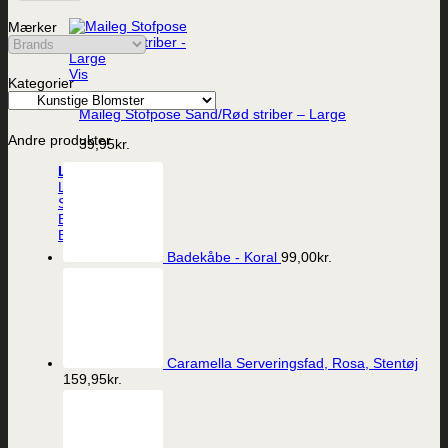
Mærker
Vis
Kategorier
Maileg Stofpose Sand/Rød striber – Large
Andre produkter
39,95
kr.
Lys
LED-lys
Stearinlys
Ester og Erik lys
Batterier
Badekåbe - Koral
99,00
kr.
Caramella Serveringsfad, Rosa, Stentøj
159,95
kr.