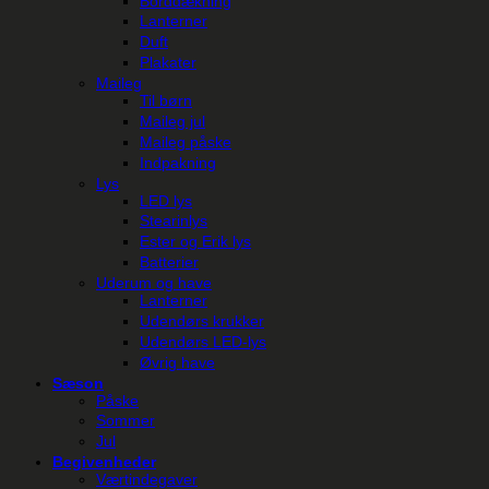
Borddækning
Lanterner
Duft
Plakater
Maileg
Til børn
Maileg jul
Maileg påske
Indpakning
Lys
LED lys
Stearinlys
Ester og Erik lys
Batterier
Uderum og have
Lanterner
Udendørs krukker
Udendørs LED-lys
Øvrig have
Sæson
Påske
Sommer
Jul
Begivenheder
Værtindegaver