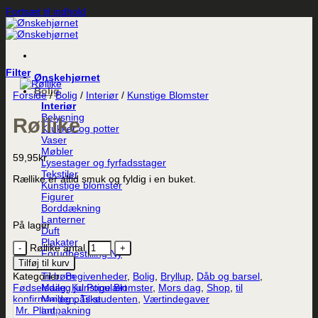
Fortsæt til indhold
Filter
Ønskehjørnet
Bolig
Forside
/
Bolig
/
Interiør
/
Kunstige Blomster
Interiør
Belysning
Røllike
Krukker og potter
Vaser
Møbler
59,95
kr.
Lysestager og fyrfadsstager
Tekstiler
Rællike er altid smuk og fyldig i en buket.
Kunstige blomster
Figurer
Borddækning
Lanterner
På lager
Duft
Plakater
Røllike antal
Forudbestilling
Tilføj til kurv
Maileg
Til børn
Kategorier:
Begivenheder
,
Bolig
,
Bryllup
,
Dåb og barsel
,
Maileg jul
Fødselsdag
,
Kunstige Blomster
,
Mors dag
,
Shop
,
til
Maileg påske
konfirmanden
,
Til studenten
,
Værtindegaver
Indpakning
Mr. Plant