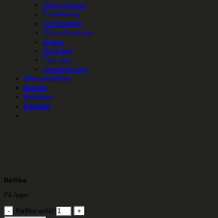
Dåb og barsel
Fødselsdag
Til studenten
Til konfirmanden
Bryllup
Mors dag
Fars dag
Valentines dag
Alle produkter
Brands
Butikken
Kontakt
Røllike
På lager
Røllike antal