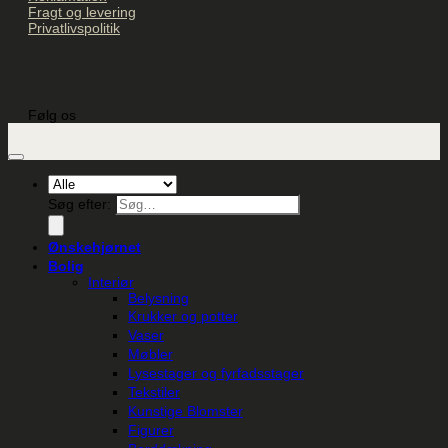
Fragt og levering
Privatlivspolitik
Følg os
Søg efter:
Ønskehjørnet
Bolig
Interiør
Belysning
Krukker og potter
Vaser
Møbler
Lysestager og fyrfadsstager
Tekstiler
Kunstige Blomster
Figurer