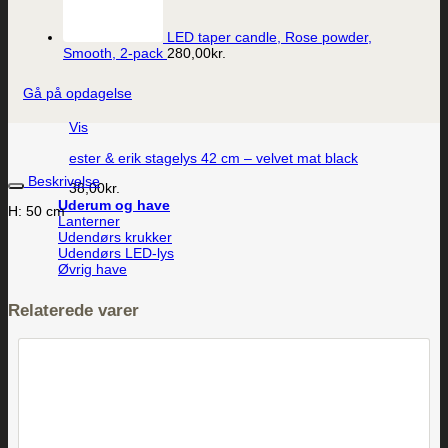
LED taper candle, Rose powder,
Smooth, 2-pack
280,00
kr.
Gå på opdagelse
Vis
ester & erik stagelys 42 cm – velvet mat black
Beskrivelse
38,00
kr.
Uderum og have
H: 50 cm
Lanterner
Udendørs krukker
Udendørs LED-lys
Øvrig have
Relaterede varer