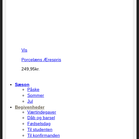
Vis
Porcelæns Ærespris
249,95
kr.
Sæson
Påske
Sommer
Jul
Begivenheder
Værtindegaver
Dåb og barsel
Fødselsdag
Til studenten
Til konfirmanden