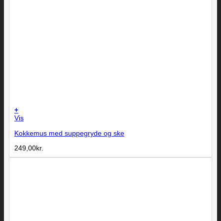
+
Vis
Kokkemus med suppegryde og ske
249,00
kr.