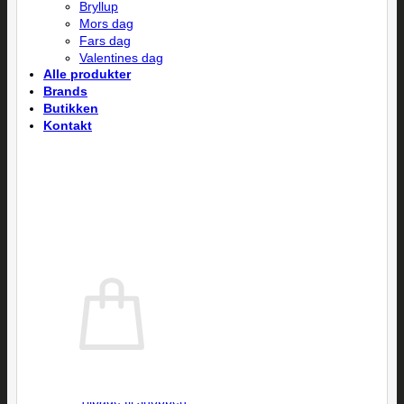
Bryllup
Mors dag
Fars dag
Valentines dag
Alle produkter
Brands
Butikken
Kontakt
Søg efter:
Ingen varer i kurven.
Tilbage til shoppen