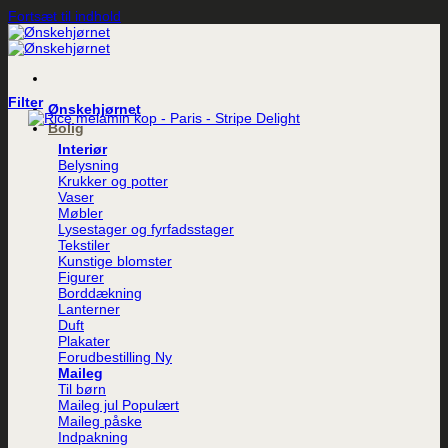
Fortsæt til indhold
Filter
Ønskehjørnet
Bolig
Interiør
Belysning
Krukker og potter
Vaser
Møbler
Lysestager og fyrfadsstager
Tekstiler
Kunstige blomster
Figurer
Borddækning
Lanterner
Duft
Plakater
Forudbestilling
Maileg
Til børn
Maileg jul
Maileg påske
Indpakning