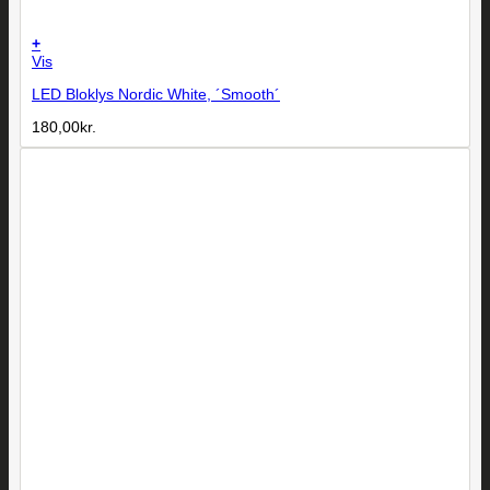
+
Vis
LED Bloklys Nordic White, ´Smooth´
180,00
kr.