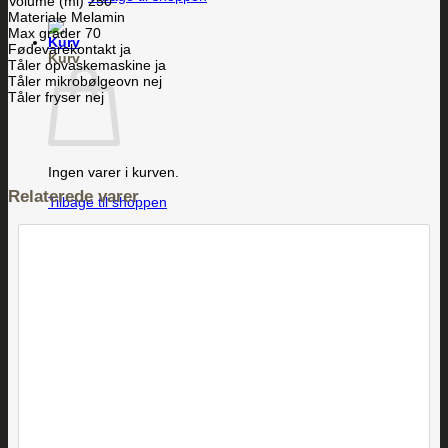
Volume (ml) 250
Materiale Melamin
Max grader 70
Fødevarekontakt ja
Kurv
Tåler opvaskemaskine ja
Tåler mikrobølgeovn nej
Tåler fryser nej
Ingen varer i kurven.
Relaterede varer
Tilbage til shoppen