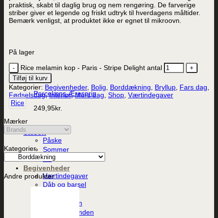
praktisk, skabt til daglig brug og nem rengøring. De farverige
striber giver et legende og friskt udtryk til hverdagens måltider.
Bemærk venligst, at produktet ikke er egnet til mikroovn.
På lager
Rice melamin kop - Paris - Stripe Delight antal
Tilføj til kurv
Vis
Kategorier:
Begivenheder
,
Bolig
,
Borddækning
,
Bryllup
,
Fars dag
,
Porcelæns Ærespris
Fødselsdag
,
Interiør
,
Mors dag
,
Shop
,
Værtindegaver
Rice
249,95
kr.
Mærker
Sæson
Påske
Kategorier
Sommer
Jul
Begivenheder
Værtindegaver
Andre produkter
Dåb og barsel
Fødselsdag
Til studenten
Til konfirmanden