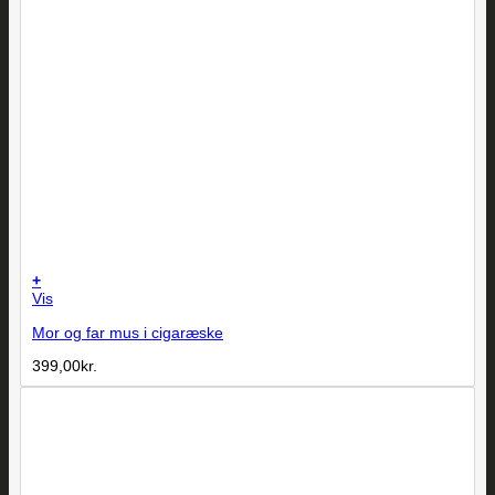
+
Vis
Mor og far mus i cigaræske
399,00
kr.