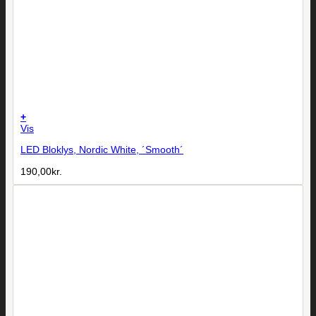
+
Vis
LED Bloklys, Nordic White, ´Smooth´
190,00
kr.