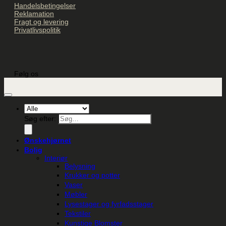
Handelsbetingelser
Reklamation
Fragt og levering
Privatlivspolitik
Følg os
Søg efter:
Ønskehjørnet
Bolig
Interiør
Belysning
Krukker og potter
Vaser
Møbler
Lysestager og fyrfadsstager
Tekstiler
Kunstige Blomster