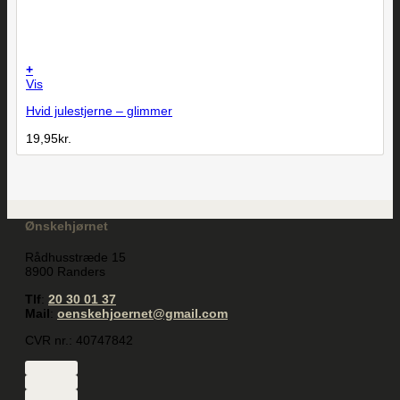
+
Vis
Hvid julestjerne – glimmer
19,95
kr.
Ønskehjørnet
Rådhusstræde 15
8900 Randers
Tlf
:
20 30 01 37
Mail
:
oenskehjoernet@gmail.com
CVR nr.: 40747842