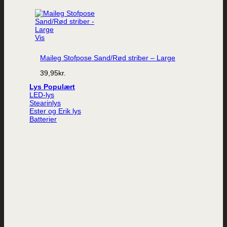
Vis
Maileg Stofpose Sand/Rød striber – Large
39,95
kr.
Lys
LED-lys
Stearinlys
Ester og Erik lys
Batterier