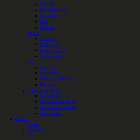
Figurer
Borddækning
Lanterner
Duft
Plakater
Maileg
Til børn
Maileg jul
Maileg påske
Indpakning
Lys
LED lys
Stearinlys
Ester og Erik lys
Batterier
Uderum og have
Lanterner
Udendørs krukker
Udendørs LED-lys
Øvrig have
Sæson
Påske
Sommer
Jul