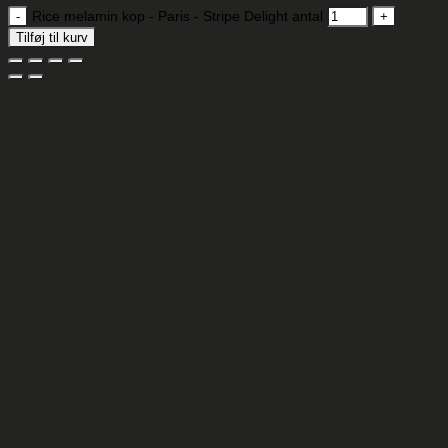
Rice melamin kop - Paris - Stripe Delight antal
Tilføj til kurv