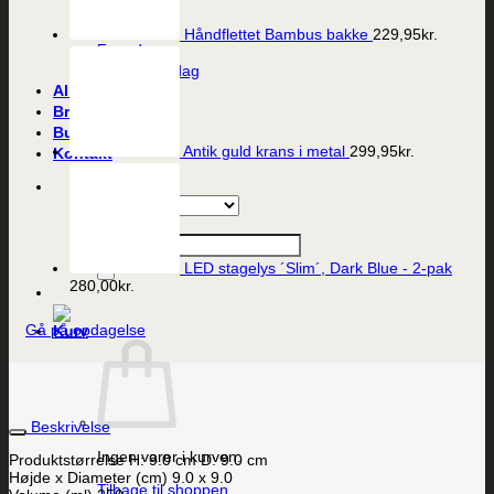
Bryllup
Mors dag
Håndflettet Bambus bakke
229,95
kr.
Fars dag
Valentines dag
Alle produkter
Brands
Butikken
Antik guld krans i metal
299,95
kr.
Kontakt
Søg efter:
LED stagelys ´Slim´, Dark Blue - 2-pak
280,00
kr.
Gå på opdagelse
Beskrivelse
Ingen varer i kurven.
Produktstørrelse H: 9.0 cm D: 9.0 cm
Højde x Diameter (cm) 9.0 x 9.0
Tilbage til shoppen