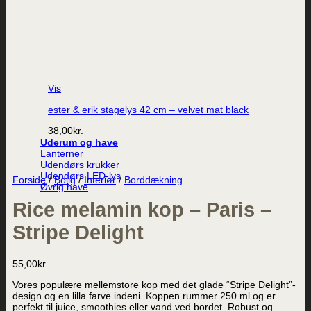
Vis
ester & erik stagelys 42 cm – velvet mat black
38,00
kr.
Uderum og have
Lanterner
Udendørs krukker
Udendørs LED-lys
Forside
/
Bolig
/
Interiør
/
Borddækning
Øvrig have
Rice melamin kop – Paris –
Stripe Delight
55,00
kr.
Vores populære mellemstore kop med det glade “Stripe Delight”-
design og en lilla farve indeni. Koppen rummer 250 ml og er
perfekt til juice, smoothies eller vand ved bordet. Robust og