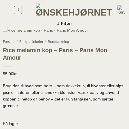
Fortsæt
til
indhold
Filter
Forside
/
Bolig
/
Interiør
/
Borddækning
Rice melamin kop – Paris – Paris Mon
Amour
55,00
kr.
Brug den til hvad som helst – som drikkekrus, til blyanter eller nips,
picnic i naturen eller til smukke blomster. Vær kreativ og anvend
koppen til netop dit behov – det er kun fantasien, som sætter
grænser…
På lager