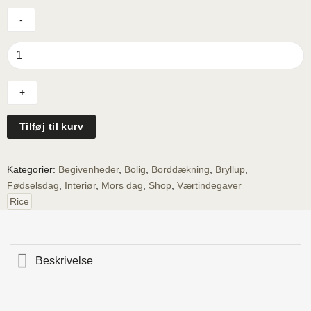
Rice
melamin
kop
-
Paris
-
Tilføj til kurv
Paris
Mon
Amour
Kategorier:
Begivenheder
,
Bolig
,
Borddækning
,
Bryllup
,
antal
Fødselsdag
,
Interiør
,
Mors dag
,
Shop
,
Værtindegaver
Rice
Beskrivelse