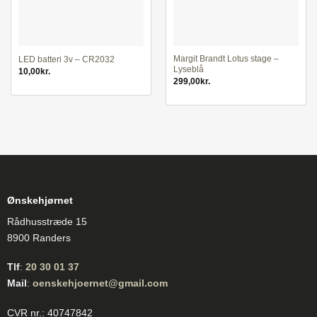
Margit Brandt Lotus stage –
LED batteri 3v – CR2032
Lyseblå
10,00
kr.
299,00
kr.
Ønskehjørnet
Rådhusstræde 15
8900 Randers
Tlf
:
20 30 01 37
Mail
:
oenskehjoernet@gmail.com
CVR nr.: 40747842