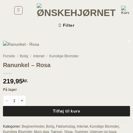
Fortsæt
til
indhold
Filter
Forside
/
Bolig
/
Interiør
/
Kunstige Blomster
Ranunkel – Rosa
219,95
kr.
På lager
Ranunkel - Rosa antal
Tilføj til kurv
Kategorier:
Begivenheder
,
Bolig
,
Fødselsdag
,
Interiør
,
Kunstige Blomster
,
Kunstige Blomster
,
Mors dag
,
Sæson
,
Shop
,
Sommer
,
Uderum og have
,