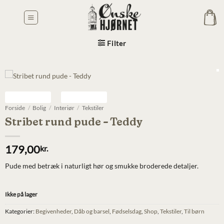
Fortsæt
til
indhold
Filter
Forside
/
Bolig
/
Interiør
/
Tekstiler
Stribet rund pude – Teddy
179,00
kr.
Pude med betræk i naturligt hør og smukke broderede detaljer.
Ikke på lager
Kategorier:
Begivenheder
,
Dåb og barsel
,
Fødselsdag
,
Shop
,
Tekstiler
,
Til børn