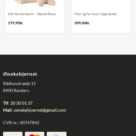
Min første kanin – Støvet Rosa
Mor og far mus i cigaræske
179,95
kr.
399,00
kr.
Ønskehjørnet
Rådhusstræde 15
8900 Randers
Tlf
:
20 30 01 37
Mail
:
oenskehjoernet@gmail.com
CVR nr.: 40747842