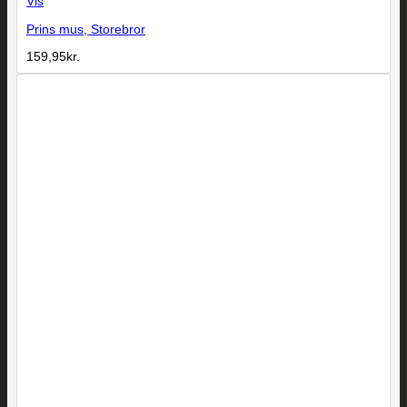
Vis
Prins mus, Storebror
159,95
kr.