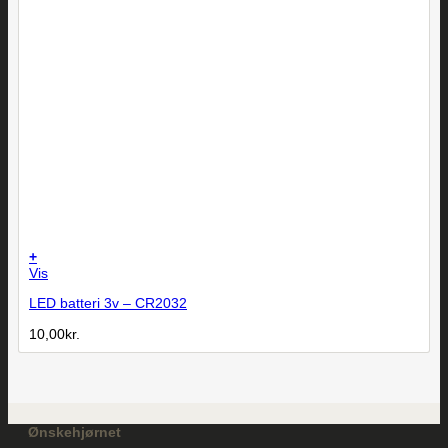
+
Vis
LED batteri 3v – CR2032
10,00
kr.
Ønskehjørnet