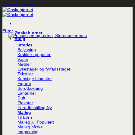
Fortsæt til indhold
Filter
Ønskehjørnet
Bolig
Interiør
Belysning
Krukker og potter
Vaser
Møbler
Lysestager og fyrfadsstager
Tekstiler
Kunstige blomster
Figurer
Borddækning
Lanterner
Duft
Plakater
Forudbestilling
Maileg
Til børn
Maileg jul
Maileg påske
Indpakning