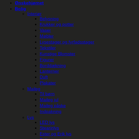
Ønskehjørnet
Bolig
Interiør
Belysning
Krukker og potter
Vaser
Møbler
Lysestager og fyrfadsstager
Tekstiler
Kunstige Blomster
Figurer
Borddækning
Lanterner
Duft
Plakater
Maileg
Til børn
Maileg jul
Maileg påske
Indpakning
Lys
LED lys
Stearinlys
Ester og Erik lys