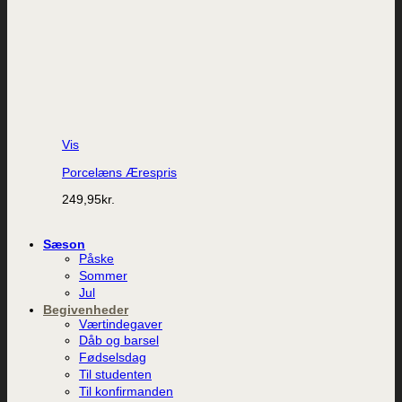
Vis
Porcelæns Ærespris
249,95
kr.
Sæson
Påske
Sommer
Jul
Begivenheder
Værtindegaver
Dåb og barsel
Fødselsdag
Til studenten
Til konfirmanden