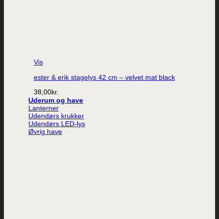
Vis
ester & erik stagelys 42 cm – velvet mat black
38,00
kr.
Uderum og have
Lanterner
Udendørs krukker
Udendørs LED-lys
Øvrig have