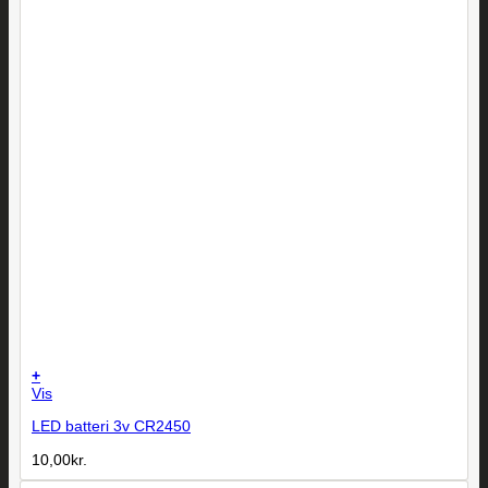
+
Vis
LED batteri 3v CR2450
10,00
kr.