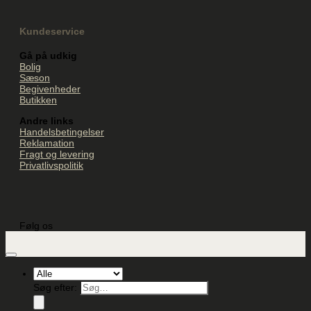
Kundeservice
Gå på udkig
Bolig
Sæson
Begivenheder
Butikken
Andre links
Handelsbetingelser
Reklamation
Fragt og levering
Privatlivspolitik
Følg os
Søg efter: