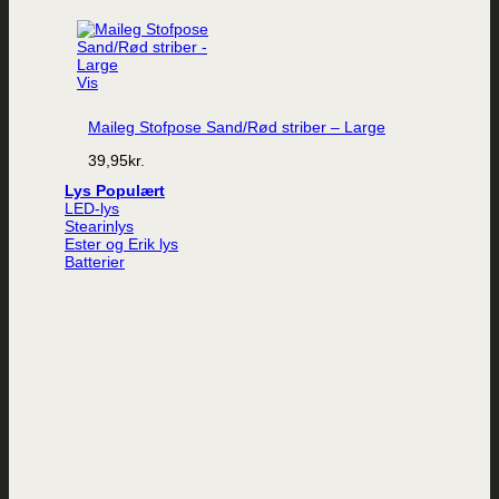
Vis
Maileg Stofpose Sand/Rød striber – Large
39,95
kr.
Lys
LED-lys
Stearinlys
Ester og Erik lys
Batterier