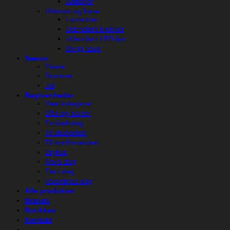
Batterier
Uderum og have
Lanterner
Udendørs krukker
Udendørs LED-lys
Øvrig have
Sæson
Påske
Sommer
Jul
Begivenheder
Værtindegaver
Dåb og barsel
Fødselsdag
Til studenten
Til konfirmanden
Bryllup
Mors dag
Fars dag
Valentines dag
Alle produkter
Brands
Butikken
Kontakt