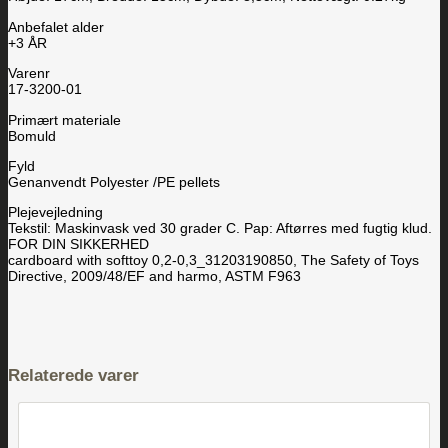
Anbefalet alder
+3 ÅR
Varenr
17-3200-01
Primært materiale
Bomuld
Fyld
Genanvendt Polyester /PE pellets
Plejevejledning
Tekstil: Maskinvask ved 30 grader C. Pap: Aftørres med fugtig klud.
FOR DIN SIKKERHED
cardboard with softtoy 0,2-0,3_31203190850, The Safety of Toys
Directive, 2009/48/EF and harmo, ASTM F963
Relaterede varer