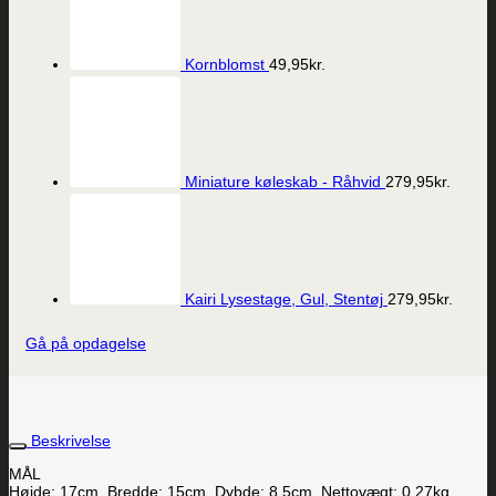
Kornblomst
49,95
kr.
Miniature køleskab - Råhvid
279,95
kr.
Kairi Lysestage, Gul, Stentøj
279,95
kr.
Gå på opdagelse
Beskrivelse
MÅL
Højde: 17cm, Bredde: 15cm, Dybde: 8,5cm, Nettovægt: 0.27kg