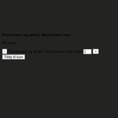
Prinsessen og ærten, Storesøster mus
På lager
Prinsessen og ærten, Storesøster mus antal
Tilføj til kurv