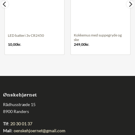
Kokkemus med suppegryde og
LED batteri 3v CR2450
ske
10,00
kr.
249,00
kr.
Ønskehjørnet
Rådhusstræde 15
8900 Randers
Tlf
:
20 30 01 37
Mail
:
oenskehjoernet@gmail.com