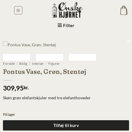
Fortsæt
til
indhold
Filter
Forside
/
Bolig
/
Interiør
/
Figurer
Pontus Vase, Grøn, Stentøj
309,95
kr.
Skøn grøn elefantskjuler med tre elefanthoveder
På lager
Tilføj til kurv