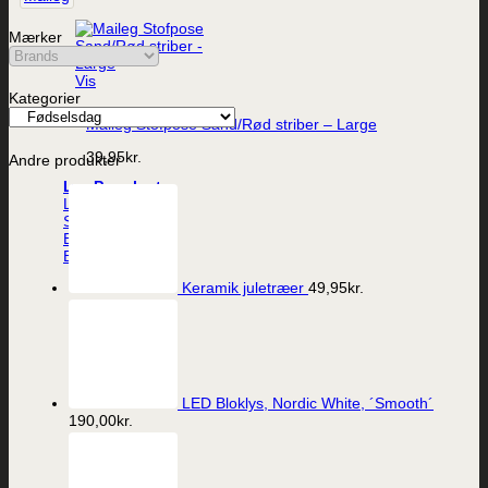
Mærker
Vis
Kategorier
Maileg Stofpose Sand/Rød striber – Large
39,95
kr.
Andre produkter
Lys
LED-lys
Stearinlys
Ester og Erik lys
Batterier
Keramik juletræer
49,95
kr.
LED Bloklys, Nordic White, ´Smooth´
190,00
kr.