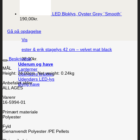
LED Bloklys, Oyster Grey ´Smooth´
190,00
kr.
Gå på opdagelse
Vis
ester & erik stagelys 42 cm – velvet mat black
Beskrivelse
38,00
kr.
Uderum og have
MÅL
Lanterner
Height: 34.00cm, Net weight: 0.24kg
Udendørs krukker
Udendørs LED-lys
Anbefalet alder
Øvrig have
ALL AGES
Varenr
16-5994-01
Primært materiale
Polyester
Fyld
Genanvendt Polyester /PE Pellets