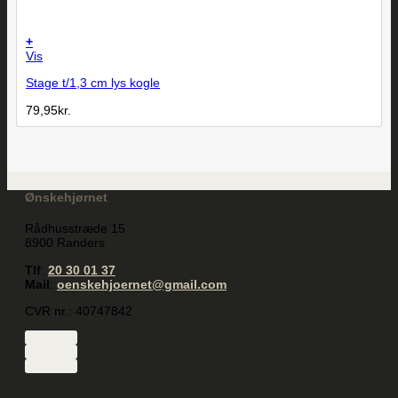
+
Vis
Stage t/1,3 cm lys kogle
79,95
kr.
Ønskehjørnet
Rådhusstræde 15
8900 Randers
Tlf
:
20 30 01 37
Mail
:
oenskehjoernet@gmail.com
CVR nr.: 40747842