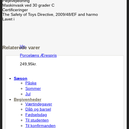
Plejevejledning
Maskinvask ved 30 grader C
Certificeringer
The Safety of Toys Directive, 2009/48/EF and harmo
Lavet i
Vis
Relaterede varer
Porcelæns Ærespris
249,95
kr.
Sæson
Påske
Sommer
Jul
Begivenheder
Værtindegaver
Dåb og barsel
Fødselsdag
Til studenten
Til konfirmanden