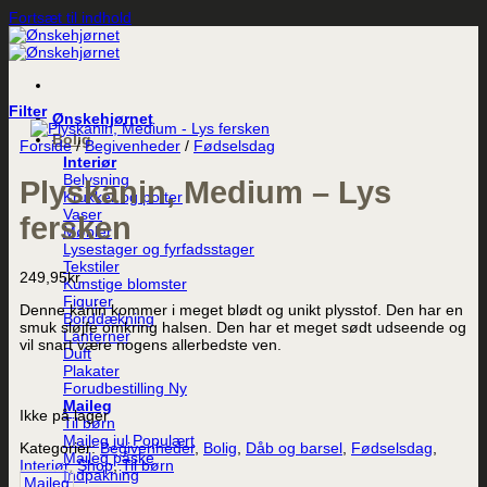
Fortsæt til indhold
Filter
Ønskehjørnet
Bolig
Forside
/
Begivenheder
/
Fødselsdag
Interiør
Belysning
Plyskanin, Medium – Lys
Krukker og potter
Vaser
fersken
Møbler
Lysestager og fyrfadsstager
Tekstiler
249,95
kr.
Kunstige blomster
Figurer
Denne kanin kommer i meget blødt og unikt plysstof. Den har en
Borddækning
smuk sløjfe omkring halsen. Den har et meget sødt udseende og
Lanterner
vil snart være nogens allerbedste ven.
Duft
Plakater
Forudbestilling
Maileg
Ikke på lager
Til børn
Maileg jul
Kategorier:
Begivenheder
,
Bolig
,
Dåb og barsel
,
Fødselsdag
,
Maileg påske
Interiør
,
Shop
,
Til børn
Indpakning
Maileg