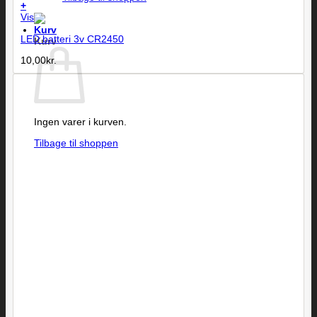
+
Vis
LED batteri 3v CR2450
Kurv
10,00
kr.
Ingen varer i kurven.
Tilbage til shoppen