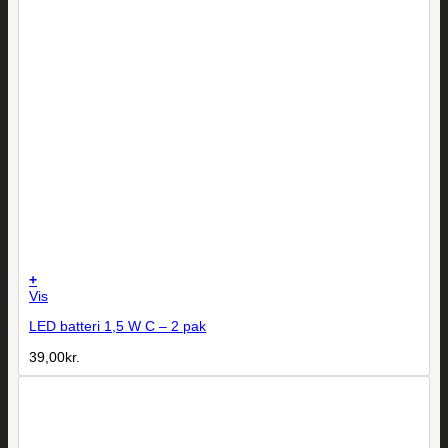
+
Vis
LED batteri 1,5 W C – 2 pak
39,00
kr.