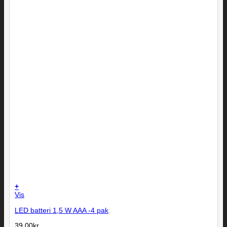
+
Vis
LED batteri 1,5 W AAA -4 pak
39,00
kr.