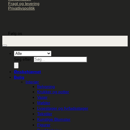
Fragt og levering
Privatlivspolitik
Følg os
Søg efter:
Ønskehjørnet
Bolig
Interiør
Belysning
Krukker og potter
Vaser
Møbler
Lysestager og fyrfadsstager
Tekstiler
Kunstige Blomster
Figurer