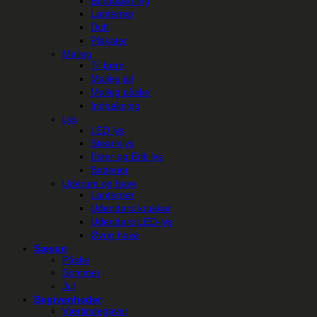
Borddækning
Lanterner
Duft
Plakater
Maileg
Til børn
Maileg jul
Maileg påske
Indpakning
Lys
LED lys
Stearinlys
Ester og Erik lys
Batterier
Uderum og have
Lanterner
Udendørs krukker
Udendørs LED-lys
Øvrig have
Sæson
Påske
Sommer
Jul
Begivenheder
Værtindegaver