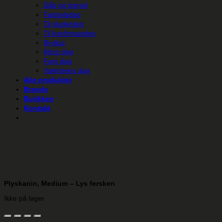
Dåb og barsel
Fødselsdag
Til studenten
Til konfirmanden
Bryllup
Mors dag
Fars dag
Valentines dag
Alle produkter
Brands
Butikken
Kontakt
Plyskanin, Medium – Lys fersken
Ikke på lager