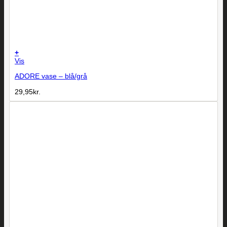
+
Vis
ADORE vase – blå/grå
29,95
kr.