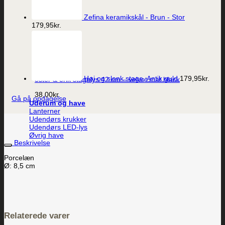
Zefina keramikskål - Brun - Stor
179,95
kr.
Vis
Høj og slank stage, Antik guld
179,95
kr.
ester & erik stagelys 42 cm – velvet mat black
38,00
kr.
Gå på opdagelse
Uderum og have
Lanterner
Udendørs krukker
Udendørs LED-lys
Øvrig have
Beskrivelse
Porcelæn
Ø: 8,5 cm
Relaterede varer