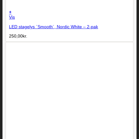
+
Vis
LED stagelys ´Smooth´, Nordic White – 2-pak
250,00
kr.