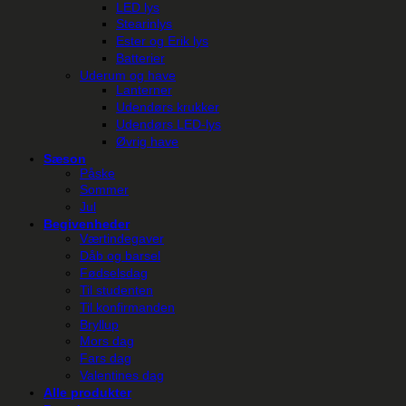
LED lys
Stearinlys
Ester og Erik lys
Batterier
Uderum og have
Lanterner
Udendørs krukker
Udendørs LED-lys
Øvrig have
Sæson
Påske
Sommer
Jul
Begivenheder
Værtindegaver
Dåb og barsel
Fødselsdag
Til studenten
Til konfirmanden
Bryllup
Mors dag
Fars dag
Valentines dag
Alle produkter