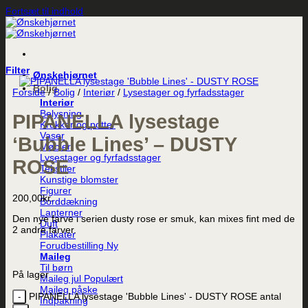
Fortsæt til indhold
Filter
Ønskehjørnet
Bolig
Forside
/
Bolig
/
Interiør
/
Lysestager og fyrfadsstager
Interiør
Belysning
PIPANELLA lysestage
Krukker og potter
Vaser
‘Bubble Lines’ – DUSTY
Møbler
Lysestager og fyrfadsstager
ROSE
Tekstiler
Kunstige blomster
Figurer
200,00
kr.
Borddækning
Lanterner
Den nye farve i serien dusty rose er smuk, kan mixes fint med de
Duft
2 andre farver.
Plakater
Forudbestilling
Maileg
Til børn
På lager
Maileg jul
Maileg påske
PIPANELLA lysestage 'Bubble Lines' - DUSTY ROSE antal
Indpakning