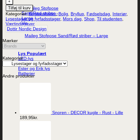
Tilføj til kurv
Kategorier:
Begivenheder
,
Bolig
,
Bryllup
,
Fødselsdag
,
Interiør
,
Lysestager og fyrfadsstager
,
Mors dag
,
Shop
,
Til studenten
,
Vis
Værtindegaver
Dottir Nordic Design
Maileg Stofpose Sand/Rød striber – Large
Mærker
39,95
kr.
Lys
Kategorier
LED-lys
Stearinlys
Ester og Erik lys
Batterier
Andre produkter
Snoren - DECOR kugle - Rust - Lille
189,95
kr.