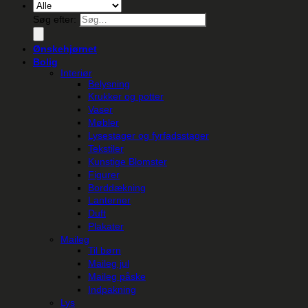
Søg efter:
Ønskehjørnet
Bolig
Interiør
Belysning
Krukker og potter
Vaser
Møbler
Lysestager og fyrfadsstager
Tekstiler
Kunstige Blomster
Figurer
Borddækning
Lanterner
Duft
Plakater
Maileg
Til børn
Maileg jul
Maileg påske
Indpakning
Lys