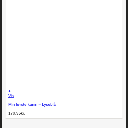
+
Vis
Min første kanin – Lyseblå
179,95
kr.