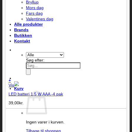
Bryllup
Mors dag
Fars dag
Valentines dag
Alle produkter
Brands
Butikken
Kontakt
Søg efter:
+
Vis
LED batteri 1,5 W AAA -4 pak
39,00
kr.
Ingen varer i kurven.
Tilbage til shoppen