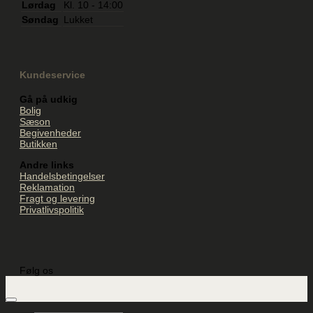
Lørdag
Kl. 10 - 14:00
Søndag
Lukket
Kundeservice
Gå på udkig
Bolig
Sæson
Begivenheder
Butikken
Andre links
Handelsbetingelser
Reklamation
Fragt og levering
Privatlivspolitik
Følg os