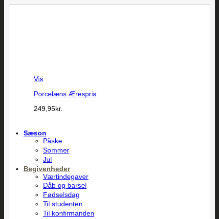
Vis
Porcelæns Ærespris
249,95
kr.
Sæson
Påske
Sommer
Jul
Begivenheder
Værtindegaver
Dåb og barsel
Fødselsdag
Til studenten
Til konfirmanden