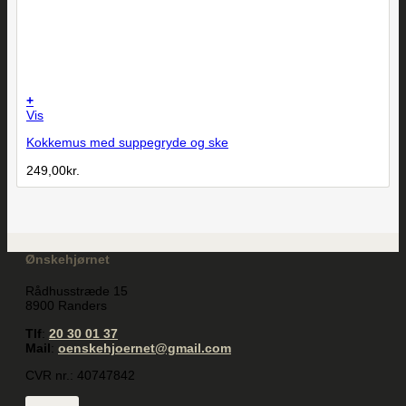
+
Vis
Kokkemus med suppegryde og ske
249,00
kr.
Ønskehjørnet
Rådhusstræde 15
8900 Randers
Tlf
:
20 30 01 37
Mail
:
oenskehjoernet@gmail.com
CVR nr.: 40747842