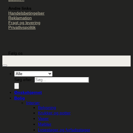
Andre links
Handelsbetingelser
Reklamation
Fragt og levering
Privatlivspolitik
Følg os
Søg efter:
Ønskehjørnet
Bolig
Interiør
Belysning
Krukker og potter
Vaser
Møbler
Lysestager og fyrfadsstager