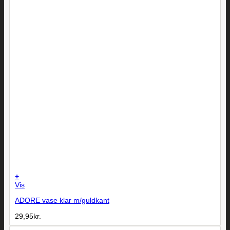
+
Vis
ADORE vase klar m/guldkant
29,95
kr.