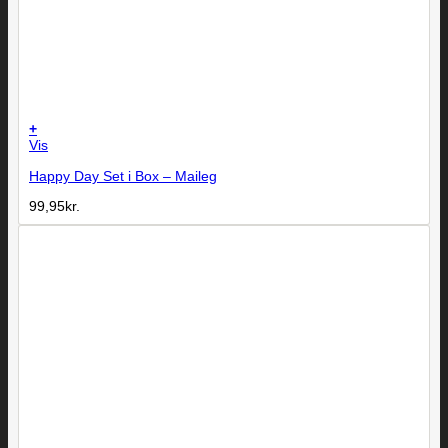
+
Vis
Happy Day Set i Box – Maileg
99,95
kr.