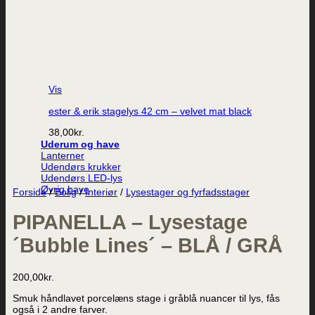
Vis
ester & erik stagelys 42 cm – velvet mat black
38,00
kr.
Uderum og have
Lanterner
Udendørs krukker
Udendørs LED-lys
Øvrig have
Forside
/
Bolig
/
Interiør
/
Lysestager og fyrfadsstager
PIPANELLA – Lysestage
´Bubble Lines´ – BLÅ / GRÅ
200,00
kr.
Smuk håndlavet porcelæns stage i gråblå nuancer til lys, fås
også i 2 andre farver.