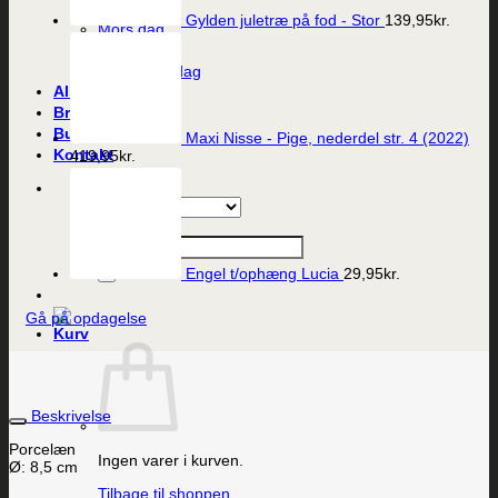
Bryllup
Gylden juletræ på fod - Stor
139,95
kr.
Mors dag
Fars dag
Valentines dag
Alle produkter
Brands
Butikken
Maxi Nisse - Pige, nederdel str. 4 (2022)
Kontakt
419,95
kr.
Søg efter:
Engel t/ophæng Lucia
29,95
kr.
Gå på opdagelse
Beskrivelse
Porcelæn
Ingen varer i kurven.
Ø: 8,5 cm
Tilbage til shoppen