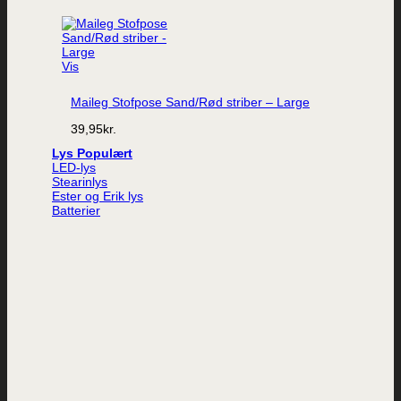
Vis
Maileg Stofpose Sand/Rød striber – Large
39,95
kr.
Lys
LED-lys
Stearinlys
Ester og Erik lys
Batterier