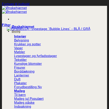
Fortsæt til indhold
Filter
Ønskehjørnet
Bolig
Interiør
Belysning
Krukker og potter
Vaser
Møbler
Lysestager og fyrfadsstager
Tekstiler
Kunstige blomster
Figurer
Borddækning
Lanterner
Duft
Plakater
Forudbestilling
Maileg
Til børn
Maileg jul
Maileg påske
Indpakning