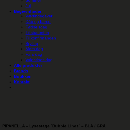
Sommer
Jul
Begivenheder
Værtindegaver
Dåb og barsel
Fødselsdag
Til studenten
Til konfirmanden
Bryllup
Mors dag
Fars dag
Valentines dag
Alle produkter
Brands
Butikken
Kontakt
PIPANELLA – Lysestage ´Bubble Lines´ – BLÅ / GRÅ