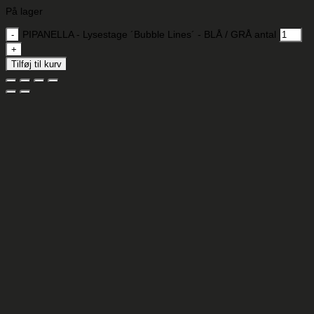
På lager
PIPANELLA - Lysestage ´Bubble Lines´ - BLÅ / GRÅ antal
Tilføj til kurv