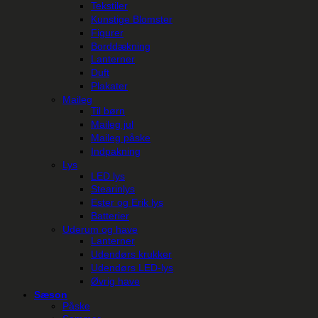
Tekstiler
Kunstige Blomster
Figurer
Borddækning
Lanterner
Duft
Plakater
Maileg
Til børn
Maileg jul
Maileg påske
Indpakning
Lys
LED lys
Stearinlys
Ester og Erik lys
Batterier
Uderum og have
Lanterner
Udendørs krukker
Udendørs LED-lys
Øvrig have
Sæson
Påske