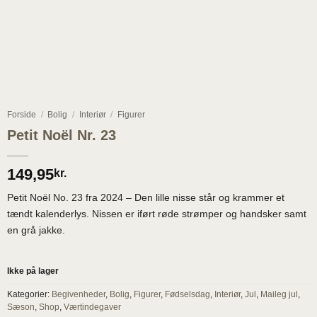
Forside
/
Bolig
/
Interiør
/
Figurer
Petit Noël Nr. 23
149,95
kr.
Petit Noël No. 23 fra 2024 – Den lille nisse står og krammer et
tændt kalenderlys. Nissen er iført røde strømper og handsker samt
en grå jakke.
Ikke på lager
Kategorier:
Begivenheder
,
Bolig
,
Figurer
,
Fødselsdag
,
Interiør
,
Jul
,
Maileg jul
,
Sæson
,
Shop
,
Værtindegaver