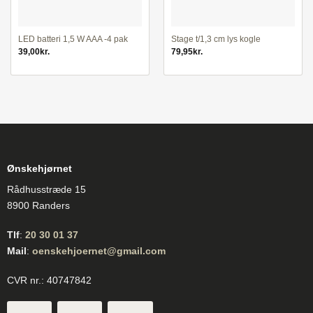
LED batteri 1,5 W AAA -4 pak
Stage t/1,3 cm lys kogle
39,00
kr.
79,95
kr.
Ønskehjørnet
Rådhusstræde 15
8900 Randers
Tlf
:
20 30 01 37
Mail
:
oenskehjoernet@gmail.com
CVR nr.: 40747842