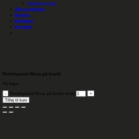
Valentines dag
Alle produkter
Brands
Butikken
Kontakt
Perlehyacint Rosa på knold
På lager
Perlehyacint Rosa på knold antal
Tilføj til kurv