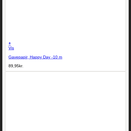
+
Vis
Gavepapir, Happy Day -10 m
89,95
kr.