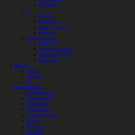
Indpakning
Lys
LED lys
Stearinlys
Ester og Erik lys
Batterier
Uderum og have
Lanterner
Udendørs krukker
Udendørs LED-lys
Øvrig have
Sæson
Påske
Sommer
Jul
Begivenheder
Værtindegaver
Dåb og barsel
Fødselsdag
Til studenten
Til konfirmanden
Bryllup
Mors dag
Fars dag