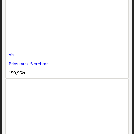
+
Vis
Prins mus, Storebror
159,95
kr.