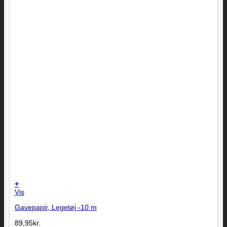
+
Vis
Gavepapir, Legetøj -10 m
89,95
kr.