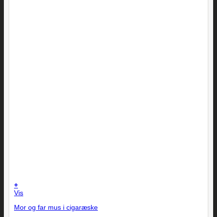
+
Vis
Mor og far mus i cigaræske