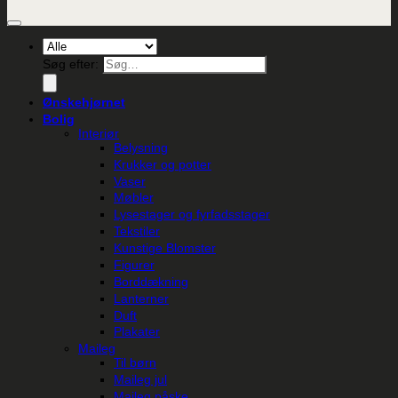
Søg efter:
Ønskehjørnet
Bolig
Interiør
Belysning
Krukker og potter
Vaser
Møbler
Lysestager og fyrfadsstager
Tekstiler
Kunstige Blomster
Figurer
Borddækning
Lanterner
Duft
Plakater
Maileg
Til børn
Maileg jul
Maileg påske