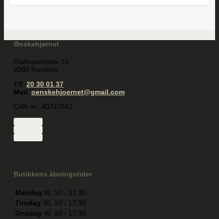
Ønskehjørnet
Rådhusstræde 15
8900 Randers
Tlf
:
20 30 01 37
Mail
:
oenskehjoernet@gmail.com
CVR nr.: 40747842
Butikkens åbningstider
Mandag
Kl. 10 - 17:30
Tirsdag
Kl. 10 - 17:30
Onsdag
Kl. 10 - 17:30