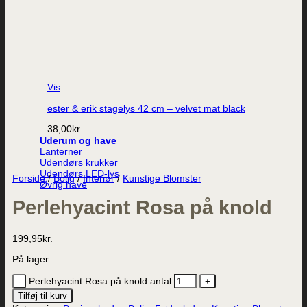
Vis
ester & erik stagelys 42 cm – velvet mat black
38,00
kr.
Uderum og have
Lanterner
Udendørs krukker
Udendørs LED-lys
Forside
/
Bolig
/
Interiør
/
Kunstige Blomster
Øvrig have
Perlehyacint Rosa på knold
199,95
kr.
På lager
Perlehyacint Rosa på knold antal
Tilføj til kurv