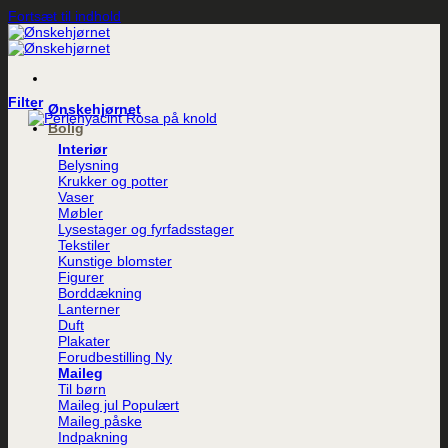
Fortsæt til indhold
Filter
Ønskehjørnet
Bolig
Interiør
Belysning
Krukker og potter
Vaser
Møbler
Lysestager og fyrfadsstager
Tekstiler
Kunstige blomster
Figurer
Borddækning
Lanterner
Duft
Plakater
Forudbestilling
Maileg
Til børn
Maileg jul
Maileg påske
Indpakning