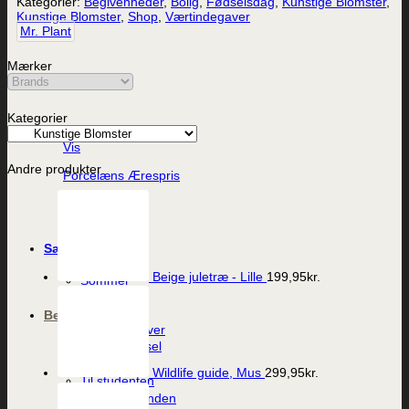
Kategorier:
Begivenheder
,
Bolig
,
Fødselsdag
,
Kunstige Blomster
,
Kunstige Blomster
,
Shop
,
Værtindegaver
Mr. Plant
Mærker
Kategorier
Vis
Andre produkter
Porcelæns Ærespris
249,95
kr.
Sæson
Påske
Beige juletræ - Lille
199,95
kr.
Sommer
Jul
Begivenheder
Værtindegaver
Dåb og barsel
Fødselsdag
Wildlife guide, Mus
299,95
kr.
Til studenten
Til konfirmanden