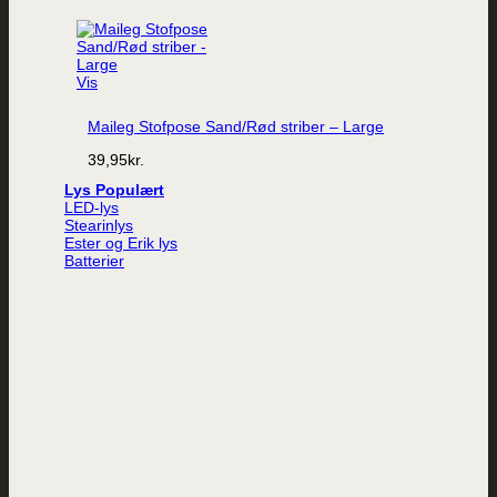
Vis
Maileg Stofpose Sand/Rød striber – Large
39,95
kr.
Lys
LED-lys
Stearinlys
Ester og Erik lys
Batterier