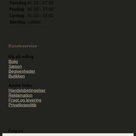
Torsdag
Kl. 10 - 17:30
Fredag
Kl. 10 - 17:30
Lørdag
Kl. 10 - 14:00
Søndag
Lukket
Kundeservice
Gå på udkig
Bolig
Sæson
Begivenheder
Butikken
Andre links
Handelsbetingelser
Reklamation
Fragt og levering
Privatlivspolitik
Følg os