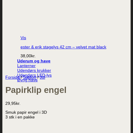
Vis
ester & erik stagelys 42 cm – velvet mat black
38,00
kr.
Uderum og have
Lanterner
Udendørs krukker
Udendørs LED-lys
Forside
/
Sæson
/
Jul
Øvrig have
Papirklip engel
29,95
kr.
Smuk papir engel i 3D
3 stk i en pakke