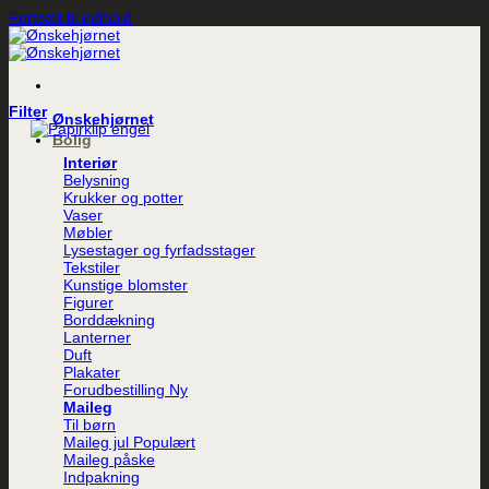
Fortsæt til indhold
Filter
Ønskehjørnet
Bolig
Interiør
Belysning
Krukker og potter
Vaser
Møbler
Lysestager og fyrfadsstager
Tekstiler
Kunstige blomster
Figurer
Borddækning
Lanterner
Duft
Plakater
Forudbestilling
Maileg
Til børn
Maileg jul
Maileg påske
Indpakning