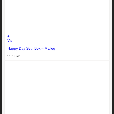
+
Vis
Happy Day Set i Box – Maileg
99,95
kr.