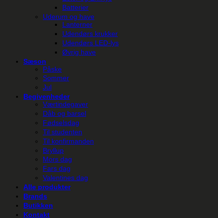
Batterier
Uderum og have
Lanterner
Udendørs krukker
Udendørs LED-lys
Øvrig have
Sæson
Påske
Sommer
Jul
Begivenheder
Værtindegaver
Dåb og barsel
Fødselsdag
Til studenten
Til konfirmanden
Bryllup
Mors dag
Fars dag
Valentines dag
Alle produkter
Brands
Butikken
Kontakt