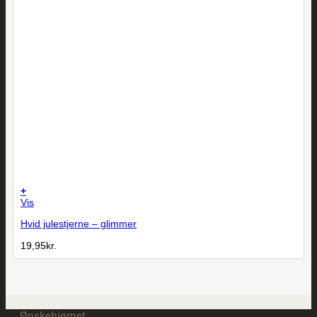
+
Vis
Hvid julestjerne – glimmer
19,95
kr.
Ønskehjørnet