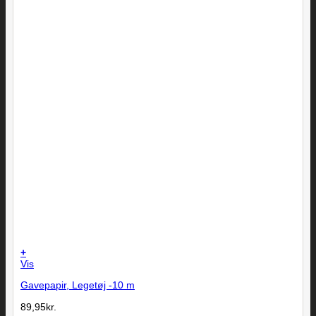
+
Vis
Gavepapir, Legetøj -10 m
89,95
kr.