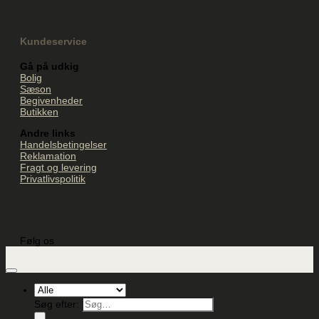
Kundeservice
Gå på udkig
Bolig
Sæson
Begivenheder
Butikken
Andre links
Handelsbetingelser
Reklamation
Fragt og levering
Privatlivspolitik
Følg os
Søg efter: