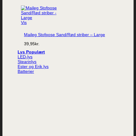
Vis
Maileg Stofpose Sand/Rød striber – Large
39,95
kr.
Lys
LED-lys
Stearinlys
Ester og Erik lys
Batterier