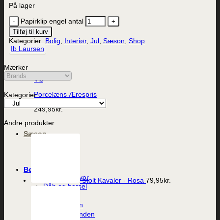
På lager
Papirklip engel antal
Tilføj til kurv
Kategorier:
Bolig
,
Interiør
,
Jul
,
Sæson
,
Shop
Ib Laursen
Mærker
Vis
Porcelæns Ærespris
Kategorier
249,95
kr.
Andre produkter
Sæson
Påske
Sommer
Jul
Begivenheder
Værtindegaver
Stolt Kavaler - Rosa
79,95
kr.
Dåb og barsel
Fødselsdag
Til studenten
Til konfirmanden