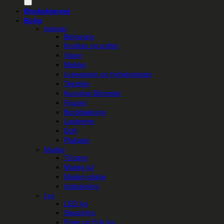
Ønskehjørnet
Bolig
Interiør
Belysning
Krukker og potter
Vaser
Møbler
Lysestager og fyrfadsstager
Tekstiler
Kunstige Blomster
Figurer
Borddækning
Lanterner
Duft
Plakater
Maileg
Til børn
Maileg jul
Maileg påske
Indpakning
Lys
LED lys
Stearinlys
Ester og Erik lys