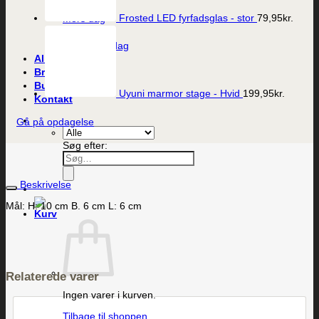
Bryllup
Frosted LED fyrfadsglas - stor
79,95
kr.
Mors dag
Fars dag
Valentines dag
Alle produkter
Brands
Butikken
Uyuni marmor stage - Hvid
199,95
kr.
Kontakt
Gå på opdagelse
Søg efter:
Beskrivelse
Mål: H: 10 cm B. 6 cm L: 6 cm
Relaterede varer
Ingen varer i kurven.
Tilbage til shoppen