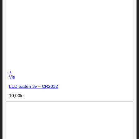
+
Vis
LED batteri 3v – CR2032
10,00
kr.