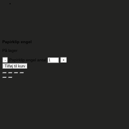
Papirklip engel
På lager
Papirklip engel antal
Tilføj til kurv